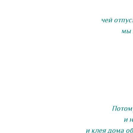
чей отпус
мы 
Потому
и 
и клея дома об