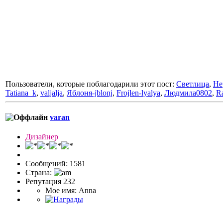
Пользователи, которые поблагодарили этот пост:
Светлица
,
He
Tatiana_k
,
valjalja
,
Яблоня-jblonj
,
Frojlen-lyalya
,
Людмила0802
,
Ra
varan
Дизайнер
Сообщений: 1581
Страна:
Репутация 232
Мое имя: Anna