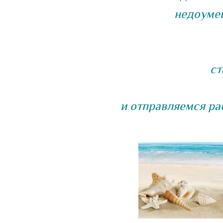
недоумев
ст
и отправляемся ра