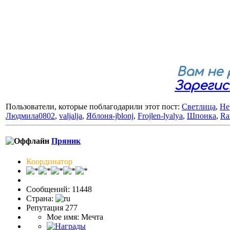
Вам не
Зареги
Пользователи, которые поблагодарили этот пост:
Светлица
,
He
Людмила0802
,
valjalja
,
Яблоня-jblonj
,
Frojlen-lyalya
,
Шпонка
,
Ra
Пряник
Координатор
Сообщений: 11448
Страна:
Репутация 277
Мое имя: Мечта