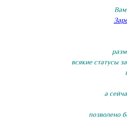
Вам
Зар
разм
всякие статусы з
а сейч
позволено б