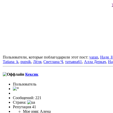
ж
Пользователи, которые поблагодарили этот пост:
varan
,
Надя_Н
Tatiana_k
,
pupsik
,
Лёля
,
Светлана Ч
,
татьяна61
,
Алла Деркач
,
На
Кексик
Пользовaтeль
Сообщений: 221
Страна:
Репутация 41
Мое имя: Алена