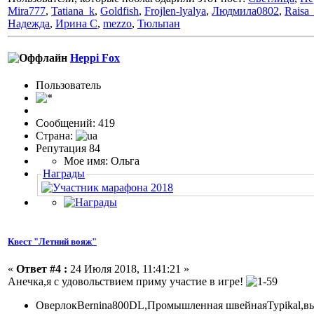
Mira777
,
Tatiana_k
,
Goldfish
,
Frojlen-lyalya
,
Людмила0802
,
Raisa_
Надежда
,
Ирина С
,
mezzo
,
Тюльпан
Heppi Fox
Пользовaтeль
Сообщений: 419
Страна:
Репутация 84
Мое имя: Ольга
Награды
Квест "Летний вояж"
«
Ответ #4 :
24 Июля 2018, 11:41:21 »
Анечка,я с удовольствием приму участие в игре!
ОверлокBernina800DL,Промышленная швейнаяTypikal,в