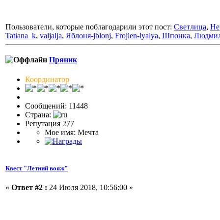
Пользователи, которые поблагодарили этот пост:
Светлица
,
He
Tatiana_k
,
valjalja
,
Яблоня-jblonj
,
Frojlen-lyalya
,
Шпонка
,
Людмил
Пряник
Координатор
Сообщений: 11448
Страна:
Репутация 277
Мое имя: Мечта
Квест "Летний вояж"
«
Ответ #2 :
24 Июля 2018, 10:56:00 »