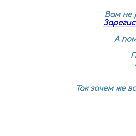
Вам не
Зареги
А по
П
Так зачем же в