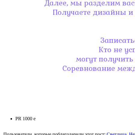
Далее, мы разделим вас
Получаете дизайны и
Записать
Кто не ус
могут получить
Соревнование межд
PR 1000 e
Пользователи, которые поблагодарили этот пост:
Светлица
,
He