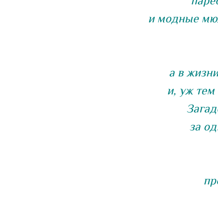
паре
и модные мю
а в жизни
и, уж тем
Загад
за од
пр