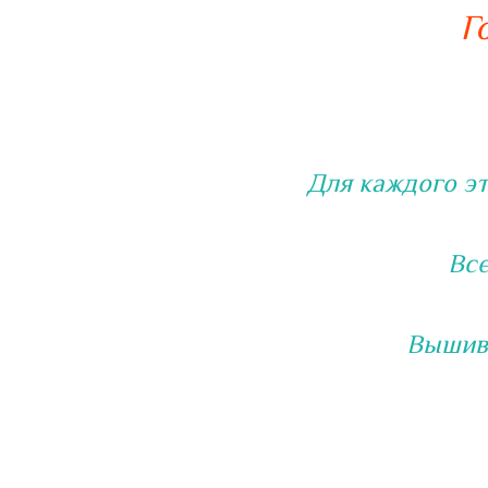
Г
Для каждого э
Все
Вышива