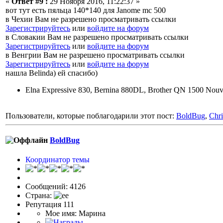
«
Ответ #9 :
29 Ноября 2016, 11:22:37 »
вот тут есть пяльца 140*140 для Janome mc 500
в Чехии Вам не разрешено просматривать ссылки
Зарегистрируйтесь
или
войдите на форум
в Словакии Вам не разрешено просматривать ссылки
Зарегистрируйтесь
или
войдите на форум
в Венгрии Вам не разрешено просматривать ссылки
Зарегистрируйтесь
или
войдите на форум
нашла Belinda) ей спасибо)
Elna Expressive 830, Bernina 880DL, Brother QN 1500 Nouv
Пользователи, которые поблагодарили этот пост:
BoldBug
,
Chr
BoldBug
Координатор темы
Сообщений: 4126
Страна:
Репутация 111
Мое имя: Марина