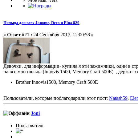
Мое имя: Vera
Пяльцы для всех Janome, Deco и Elna 820
«
Ответ #21 :
24 Сентября 2017, 12:00:58 »
Девочки, для информации- купила я эти зажимчики, одни в стр
на все мои пяльца (Innovis 1500, Memory Craft 500E) , держат 
Brother Innovis1500, Memory Craft 500E
Пользователи, которые поблагодарили этот пост:
Natash59
,
Ele
Joni
Пользоватeль