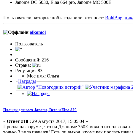
Janome DC 5030, Elna 664 pro, Janome MС 500Е
Пользователи, которые поблагодарили этот пост:
BoldBug
,
ник
olkomol
Пользовaтeль
Сообщений: 216
Страна:
Репутация 83
Мое имя: Ольга
Награды
Пяльцы для всех Janome, Deco и Elna 820
«
Ответ #18 :
29 Августа 2017, 15:05:04 »
Прочла на форуме , что на Джаноме 350Е можно использовать п
только 3 вида пяльцев! Есть ли выход, кроме как продать пяльц