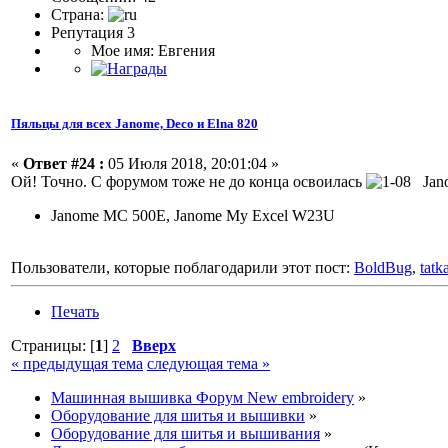
Страна:
Репутация 3
Мое имя: Евгения
Пяльцы для всех Janome, Deco и Elna 820
«
Ответ #24 :
05 Июля 2018, 20:01:04 »
Ой! Точно. С форумом тоже не до конца освоилась
Jano
Janome MC 500E, Janome My Excel W23U
Пользователи, которые поблагодарили этот пост:
BoldBug
,
tatk
Печать
Страницы: [
1
]
2
Вверх
« предыдущая тема
следующая тема »
Машинная вышивка Форум New embroidery
»
Оборудование для шитья и вышивки
»
Оборудование для шитья и вышивания
»