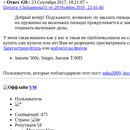
«
Ответ #20 :
23 Сентября 2017, 18:21:07 »
Цитата: Chrizantema51 от 28 Ноября 2016, 22:41:46
Добрый вечер! Подскажите, возможно ли заказать пяльцы 
но пружинка на маленьких пяльцах прокручивается и за
отшивать маленькие дизы.
У меня такая машина как у вас и такая же проблема,нашла на 
купить уже купили или нет.Вам не разрешено просматривать 
Зарегистрируйтесь
или
войдите на форум
Janome 500e, Singer, Janome T-90D
Пользователи, которые поблагодарили этот пост:
tatka2009
,
loc
VW
Пользовaтeль
Сообщений: 475
Страна:
Репутация 54