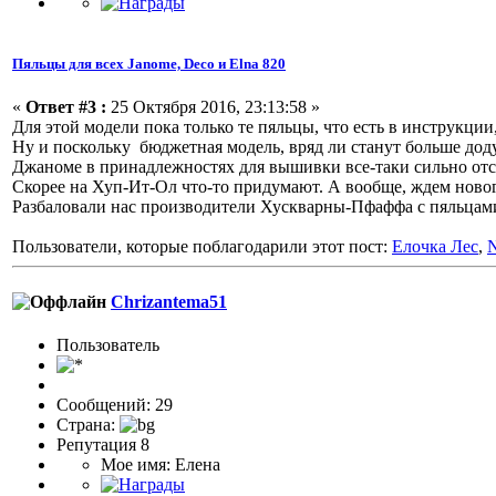
Пяльцы для всех Janome, Deco и Elna 820
«
Ответ #3 :
25 Октября 2016, 23:13:58 »
Для этой модели пока только те пяльцы, что есть в инструкции,
Ну и поскольку бюджетная модель, вряд ли станут больше дод
Джаноме в принадлежностях для вышивки все-таки сильно отс
Скорее на Хуп-Ит-Ол что-то придумают. А вообще, ждем новог
Разбаловали нас производители Хускварны-Пфаффа с пяльца
Пользователи, которые поблагодарили этот пост:
Елочка Лес
,
N
Chrizantema51
Пользоватeль
Сообщений: 29
Страна:
Репутация 8
Мое имя: Елена