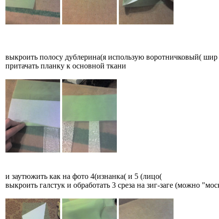
выкроить полосу дублерина(я использую воротничковый( шир 
притачать планку к основной ткани
и заутюжить как на фото 4(изнанка( и 5 (лицо(
выкроить галстук и обработать 3 среза на зиг-заге (можно "мо