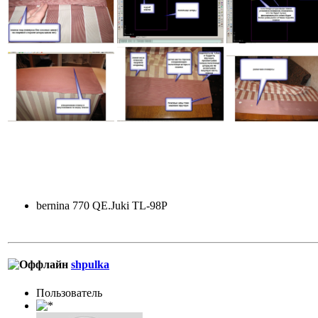
bernina 770 QE.Juki TL-98P
shpulka
Пользовaтeль