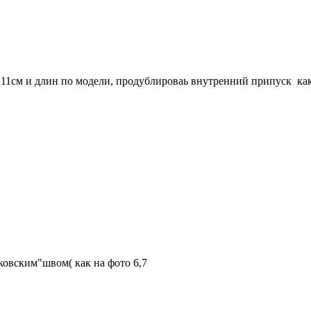
11см и длин по модели, продублироваь внутренний припуск как
сковским"швом( как на фото 6,7