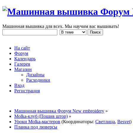
Машинная вышивка для всех. Мы научим вас вышивать!
На сайт
Форум
Календарь
Галерея
Магазин
Дизайны
Расходники
Вход
Регистрация
Машинная вышивка Форум New embroidery
»
Molka-клуб (Пошив штор)
»
Уроки Molka-мастеров
(Координаторы:
Светлица
,
Besvet
)
Планка под люверсы