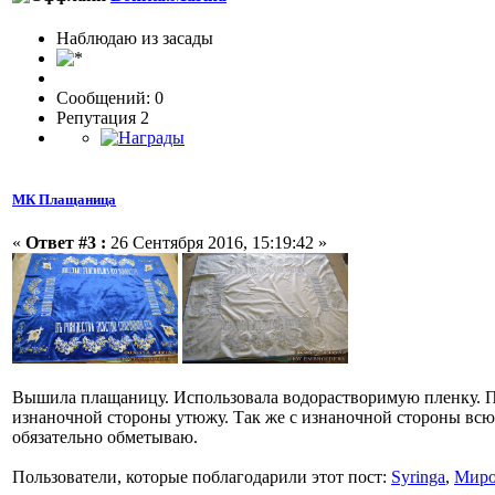
Наблюдаю из засады
Сообщений: 0
Репутация 2
МК Плащаница
«
Ответ #3 :
26 Сентября 2016, 15:19:42 »
Вышила плащаницу. Использовала водорастворимую пленку. П
изнаночной стороны утюжу. Так же с изнаночной стороны всю
обязательно обметываю.
Пользователи, которые поблагодарили этот пост:
Syringa
,
Мир