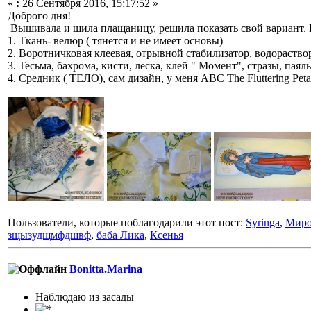
«
:
26 Сентября 2016, 15:17:52 »
Доброго дня!
Вышивала и шила плащаницу, решила показать свой вариант.
1. Ткань- велюр ( тянется и не имеет основы)
2. Воротничковая клеевая, отрывной стабилизатор, водораствор
3. Тесьма, бахрома, кисти, леска, клей " Момент", стразы, паял
4. Средник ( ТЕЛО), сам дизайн, у меня ABC The Fluttering Peta
Пользователи, которые поблагодарили этот пост:
Syringa
,
Мир
зщызудщмфдшвф
,
баба Лика
,
Ксенья
Bonitta.Marina
Наблюдаю из засады