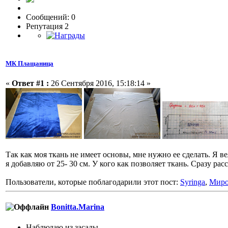
Сообщений: 0
Репутация 2
МК Плащаница
«
Ответ #1 :
26 Сентября 2016, 15:18:14 »
Так как моя ткань не имеет основы, мне нужно ее сделать. Я 
я добавляю от 25- 30 см. У кого как позволяет ткань. Сразу р
Пользователи, которые поблагодарили этот пост:
Syringa
,
Мир
Bonitta.Marina
Наблюдаю из засады