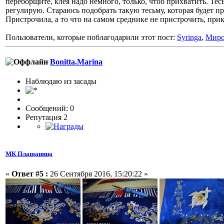
переборщите, клея надо немного, только, чтоб прихватить. Те
регулирую. Стараюсь подобрать такую тесьму, которая будет 
Пристрочила, а то что на самом среднике не пристрочить, пр
Пользователи, которые поблагодарили этот пост:
Syringa
,
Мир
Bonitta.Marina
Наблюдаю из засады
Сообщений: 0
Репутация 2
МК Плащаница
«
Ответ #5 :
26 Сентября 2016, 15:20:22 »