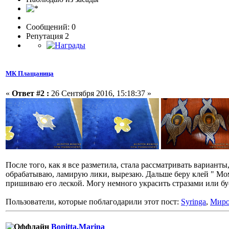
Сообщений: 0
Репутация 2
МК Плащаница
«
Ответ #2 :
26 Сентября 2016, 15:18:37 »
После того, как я все разметила, стала рассматривать вариант
обрабатываю, ламирую лики, вырезаю. Дальше беру клей " Мо
пришиваю его леской. Могу немного украсить стразами или б
Пользователи, которые поблагодарили этот пост:
Syringa
,
Мир
Bonitta.Marina