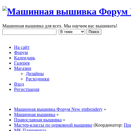
Машинная вышивка для всех. Мы научим вас вышивать!
На сайт
Форум
Календарь
Галерея
Магазин
Дизайны
Расходники
Вход
Регистрация
Машинная вышивка Форум New embroidery
»
Машинная вышивка
»
Православная вышивка
»
Мастер-классы по церковной вышивке
(Координатор:
Пр
МК Плащаница