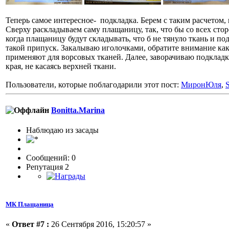
Теперь самое интересное- подкладка. Берем с таким расчетом,
Сверху раскладываем саму плащаницу, так, что бы со всех ст
когда плащаницу будут складывать, что б не тянуло ткань и по
такой припуск. Закалываю иголочками, обратите внимание как.
применяют для ворсовых тканей. Далее, заворачиваю подклад
края, не касаясь верхней ткани.
Пользователи, которые поблагодарили этот пост:
МиронЮля
,
S
Bonitta.Marina
Наблюдаю из засады
Сообщений: 0
Репутация 2
МК Плащаница
«
Ответ #7 :
26 Сентября 2016, 15:20:57 »