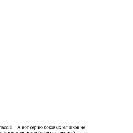
Класс!!! А вот серию боковых мячиков не
курсами поворотов (не всегда черный