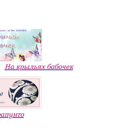
На крыльях бабочек
рапунто