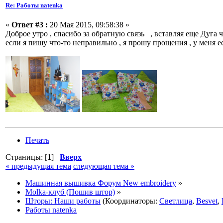
Re: Работы natenka
«
Ответ #3 :
20 Мая 2015, 09:58:38 »
Доброе утро , спасибо за обратную связь , вставляя еще Дуга 
если я пишу что-то неправильно , я прошу прощения , у меня е
Печать
Страницы: [
1
]
Вверх
« предыдущая тема
следующая тема »
Машинная вышивка Форум New embroidery
»
Molka-клуб (Пошив штор)
»
Шторы: Наши работы
(Координаторы:
Светлица
,
Besvet
,
Работы natenka