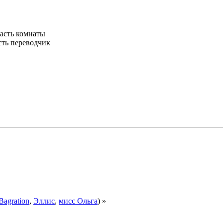
часть комнаты
сть переводчик
Bagration
,
Эллис
,
мисс Ольга
) »