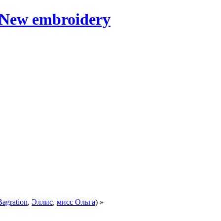
Bagration
,
Эллис
,
мисс Ольга
) »