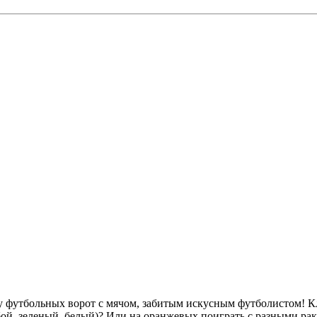
тку футбольных ворот с мячом, забитым искусным футболистом! 
бой, зеленый, белый)? Или на оранжевых поиграть с разными ра