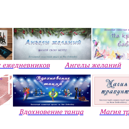
 ежедневников
Ангелы желаний
Вдохновение танца
Магия т