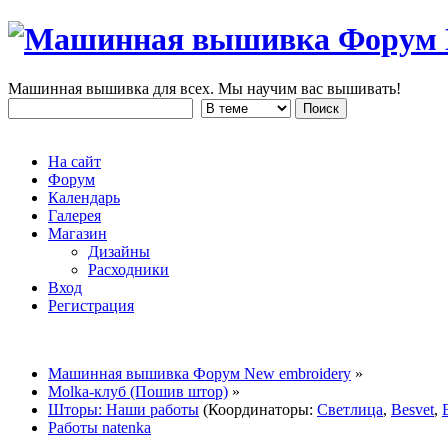
Машинная вышивка для всех. Мы научим вас вышивать!
На сайт
Форум
Календарь
Галерея
Магазин
Дизайны
Расходники
Вход
Регистрация
Машинная вышивка Форум New embroidery
»
Molka-клуб (Пошив штор)
»
Шторы: Наши работы
(Координаторы:
Светлица
,
Besvet
,
Работы natenka