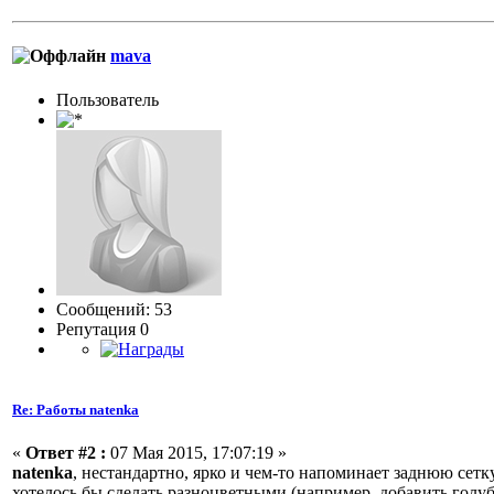
mava
Пользовaтeль
Сообщений: 53
Репутация 0
Re: Работы natenka
«
Ответ #2 :
07 Мая 2015, 17:07:19 »
natenka
, нестандартно, ярко и чем-то напоминает заднюю се
хотелось бы сделать разноцветными (например, добавить голу