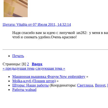
Цитата: Vitalija от 07 Июля 2011, 14:32:14
Надя спасибо вам за идею с липучкой :an282: у меня в в
чтоб и снимать удобно.Очень красиво!
Печать
Страницы: [
1
]
2
Вверх
« предыдущая тема
следующая тема »
Машинная вышивка Форум New embroidery
»
Molka-клуб (Пошив штор)
»
Шторы: Наши работы
(Координаторы:
Светлица
,
Besvet
,
Работы walnad