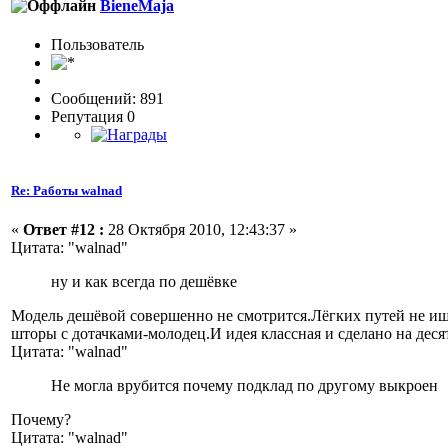
BieneMaja
Пользовaтeль
Сообщений: 891
Репутация 0
Re: Работы walnad
«
Ответ #12 :
28 Октября 2010, 12:43:37 »
Цитата: "walnad"
ну и как всегда по дешёвке
Модель дешёвой совершенно не смотрится.Лёгких путей не ище
шторы с дотачками-молодец.И идея классная и сделано на деся
Цитата: "walnad"
Не могла врубится почему подклад по другому выкроен
Почему?
Цитата: "walnad"