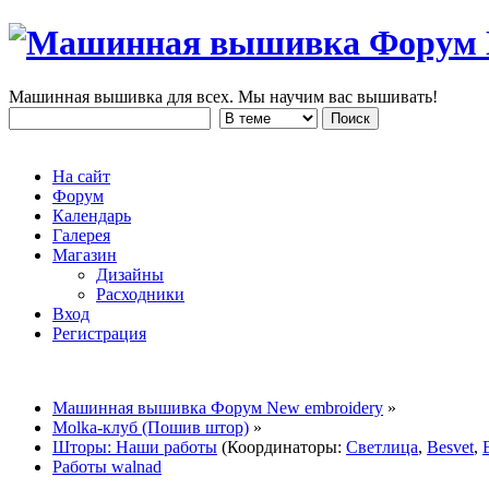
Машинная вышивка для всех. Мы научим вас вышивать!
На сайт
Форум
Календарь
Галерея
Магазин
Дизайны
Расходники
Вход
Регистрация
Машинная вышивка Форум New embroidery
»
Molka-клуб (Пошив штор)
»
Шторы: Наши работы
(Координаторы:
Светлица
,
Besvet
,
Работы walnad