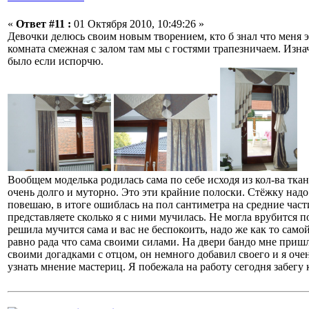
«
Ответ #11 :
01 Октября 2010, 10:49:26 »
Девочки делюсь своим новым творением, кто б знал что меня эт
комната смежная с залом там мы с гостями трапезничаем. Изнач
было если испорчю.
Вообщем моделька родилась сама по себе исходя из кол-ва тка
очень долго и муторно. Это эти крайние полоски. Стёжку надо
повешаю, в итоге ошиблась на пол сантиметра на средние части
представляете сколько я с ними мучилась. Не могла врубится 
решила мучится сама и вас не беспокоить, надо же как то само
равно рада что сама своими силами. На двери бандо мне пришл
своими догадками с отцом, он немного добавил своего и я оче
узнать мнение мастериц. Я побежала на работу сегодня забегу