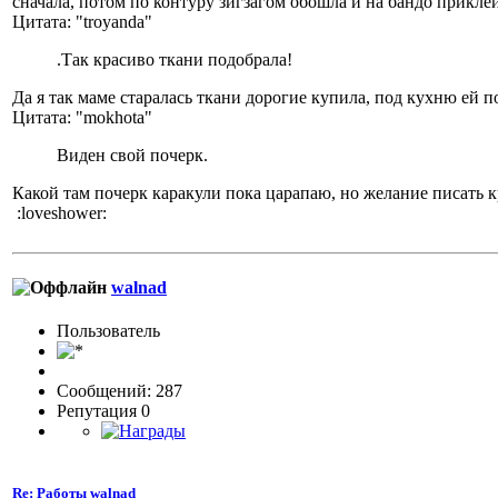
сначала, потом по контуру зигзагом обошла и на бандо приклеи
Цитата: "troyanda"
.Так красиво ткани подобрала!
Да я так маме старалась ткани дорогие купила, под кухню ей по
Цитата: "mokhota"
Виден свой почерк.
Какой там почерк каракули пока царапаю, но желание писать к
:loveshower:
walnad
Пользовaтeль
Сообщений: 287
Репутация 0
Re: Работы walnad