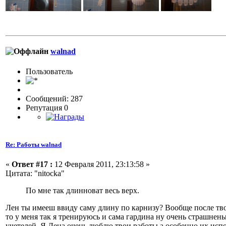
walnad
Пользовaтeль
Сообщений: 287
Репутация 0
Re: Работы walnad
«
Ответ #17 :
12 Февраля 2011, 23:13:58 »
Цитата: "nitocka"
По мне так длинноват весь верх.
Лен ты имееш ввиду саму длину по карнизу? Вообще после твои
то у меня так я тренируюсь и сама гардина ну очень страшнень
учетелей. Я Лена очень люблю твои работы а особенно их исп