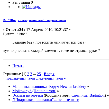
Репутация 0
Re: "Шпаргалки-рисовалки"... первые шаги
«
Ответ #24 :
17 Апреля 2010, 10:21:37 »
Цитата: "Jrina"
Задание №2 ( повторить минимум три раза).
нужно рисовать каждый элемент , тоже не отрывая руки ?
Печать
Страницы: [
1
]
2
3
...
25
Вверх
« предыдущая тема
следующая тема »
Машинная вышивка Форум New embroidery
»
Molka-клуб (Пошив штор)
»
Эскизы интерьера
(Координаторы:
Светлица
,
Bagration
) »
"Шпаргалки-рисовалки"... первые шаги