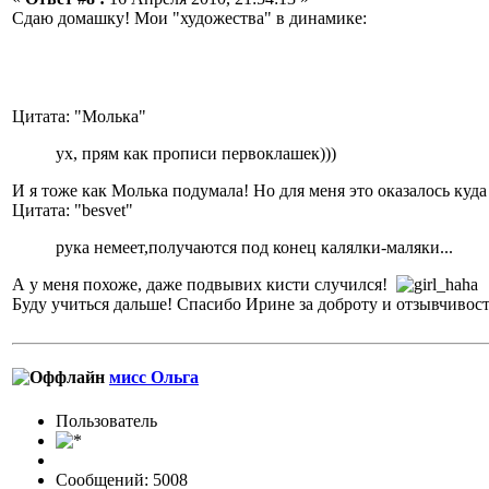
Сдаю домашку! Мои "художества" в динамике:
Цитата: "Молька"
ух, прям как прописи первоклашек)))
И я тоже как Молька подумала! Но для меня это оказалось куд
Цитата: "besvet"
рука немеет,получаются под конец калялки-маляки...
А у меня похоже, даже подвывих кисти случился!
Буду учиться дальше! Спасибо Ирине за доброту и отзывчивос
мисс Ольга
Пользовaтeль
Сообщений: 5008