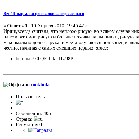
Re: "Шпаргалки-рисовалки"... первые шаги
«
Ответ #6 :
16 Апреля 2010, 19:45:42 »
Ириш,всегда считала, что неплохо рисую, во всяком случае ни
на том, что мои рисунки больше похожи на вышивки, рисую т
максимально долго рука немеет,получаются под конец калялки
честно, начиная с самых смешных первых.
:truce:
bernina 770 QE.Juki TL-98P
mokhota
Пользовaтeль
Сообщений: 405
Страна:
Репутация 0