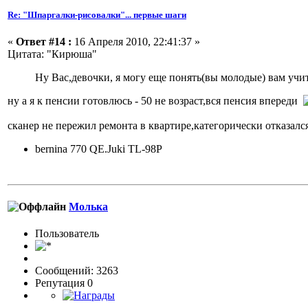
Re: "Шпаргалки-рисовалки"... первые шаги
«
Ответ #14 :
16 Апреля 2010, 22:41:37 »
Цитата: "Кирюша"
Ну Вас,девочки, я могу еще понять(вы молодые) вам учит
ну а я к пенсии готовлюсь - 50 не возраст,вся пенсия впереди
сканер не пережил ремонта в квартире,категорически отказалс
bernina 770 QE.Juki TL-98P
Молька
Пользовaтeль
Сообщений: 3263
Репутация 0