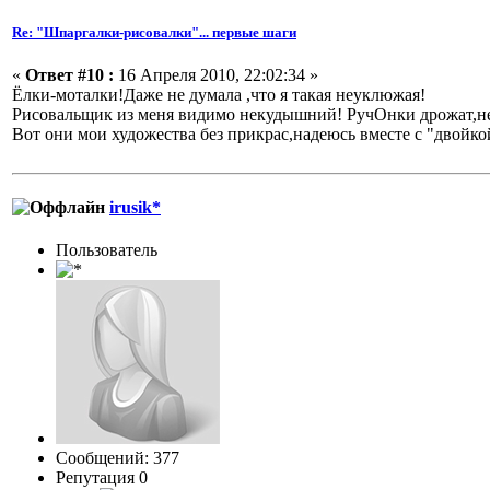
Re: "Шпаргалки-рисовалки"... первые шаги
«
Ответ #10 :
16 Апреля 2010, 22:02:34 »
Ёлки-моталки!Даже не думала ,что я такая неуклюжая!
Рисовальщик из меня видимо некудышний! РучОнки дрожат,не
Вот они мои художества без прикрас,надеюсь вместе с "двойко
irusik*
Пользовaтeль
Сообщений: 377
Репутация 0