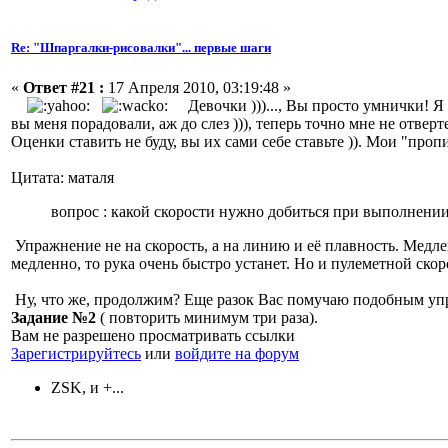
Re: "Шпаргалки-рисовалки"... первые шаги
«
Ответ #21 :
17 Апреля 2010, 03:19:48 »
Девочки )))..., Вы просто умнички! Я к
вы меня порадовали, аж до слез ))), теперь точно мне не отверте
Оценки ставить не буду, вы их сами себе ставьте )). Мои "про
Цитата: маталя
вопрос : какой скорости нужно добиться при выполнении
Упражнение не на скорость, а на линию и её плавность. Медл
медленно, то рука очень быстро устанет. Но и пулеметной скор
Ну, что же, продолжим? Еще разок Вас помучаю подобным уп
Задание №2
( повторить минимум три раза).
Вам не разрешено просматривать ссылки
Зарегистрируйтесь
или
войдите на форум
ZSK, и +...