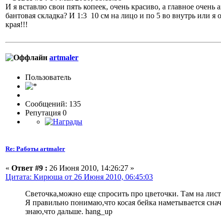
И я вставлю свои пять копеек, очень красиво, а главное очен
бантовая складка? И 1:3 10 см на лицо и по 5 во внутрь или я
края!!!
artmaler
Пользовaтeль
Сообщений: 135
Репутация 0
Re: Работы artmaler
«
Ответ #9 :
26 Июня 2010, 14:26:27 »
Цитата: Кирюша от 26 Июня 2010, 06:45:03
Светочка,можно еще спросить про цветочки. Там на листо
Я правильно понимаю,что косая бейка наметывается снач
знаю,что дальше. hang_up