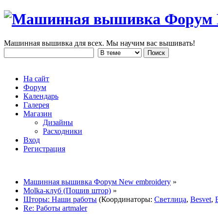
Машинная вышивка для всех. Мы научим вас вышивать!
На сайт
Форум
Календарь
Галерея
Магазин
Дизайны
Расходники
Вход
Регистрация
Машинная вышивка Форум New embroidery
»
Molka-клуб (Пошив штор)
»
Шторы: Наши работы
(Координаторы:
Светлица
,
Besvet
,
Re: Работы artmaler