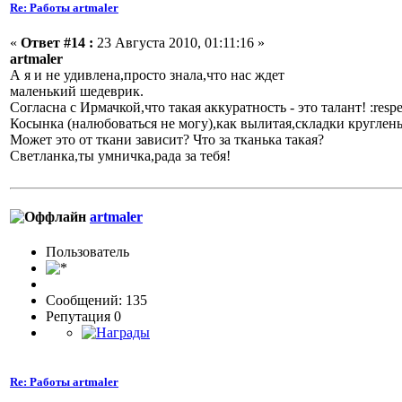
Re: Работы artmaler
«
Ответ #14 :
23 Августа 2010, 01:11:16 »
artmaler
А я и не удивлена,просто знала,что нас ждет
маленький шедеврик.
Согласна с Ирмачкой,что такая аккуратность - это талант!
:respe
Косынка (налюбоваться не могу),как вылитая,складки круглень
Может это от ткани зависит? Что за тканька такая?
Светланка,ты умничка,рада за тебя!
artmaler
Пользовaтeль
Сообщений: 135
Репутация 0
Re: Работы artmaler