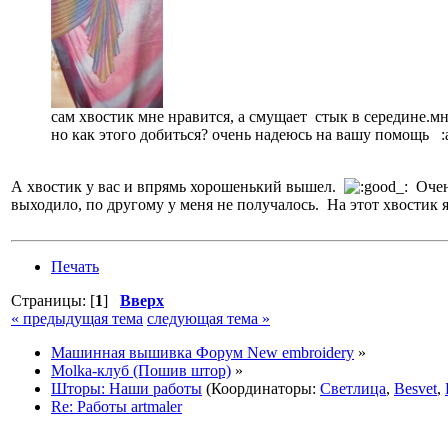
сам хвостик мне нравится, а смущает стык в середине.мн
но как этого добиться? очень надеюсь на вашу помощь :
А хвостик у вас и впрямь хорошенький вышел.
Очень
выходило, по другому у меня не получалось. На этот хвостик
Печать
Страницы: [
1
]
Вверх
« предыдущая тема
следующая тема »
Машинная вышивка Форум New embroidery
»
Molka-клуб (Пошив штор)
»
Шторы: Наши работы
(Координаторы:
Светлица
,
Besvet
,
Re: Работы artmaler