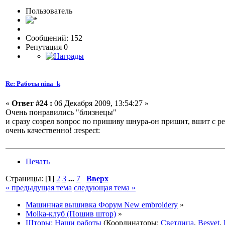
Пользовaтeль
Сообщений: 152
Репутация 0
Re: Работы nina_k
«
Ответ #24 :
06 Декабря 2009, 13:54:27 »
Очень понравились "близнецы"
и сразу созрел вопрос по пришиву шнура-он пришит, вшит с р
очень качественно! :respect:
Печать
Страницы: [
1
]
2
3
...
7
Вверх
« предыдущая тема
следующая тема »
Машинная вышивка Форум New embroidery
»
Molka-клуб (Пошив штор)
»
Шторы: Наши работы
(Координаторы:
Светлица
,
Besvet
,