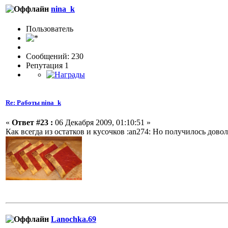
nina_k
Пользовaтeль
Сообщений: 230
Репутация 1
Re: Работы nina_k
«
Ответ #23 :
06 Декабря 2009, 01:10:51 »
Как всегда из остатков и кусочков :an274: Но получилось до
Lanochka.69