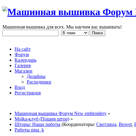
Машинная вышивка для всех. Мы научим вас вышивать!
На сайт
Форум
Календарь
Галерея
Магазин
Дизайны
Расходники
Вход
Регистрация
Машинная вышивка Форум New embroidery
»
Molka-клуб (Пошив штор)
»
Шторы: Наши работы
(Координаторы:
Светлица
,
Besvet
,
Работы nina_k