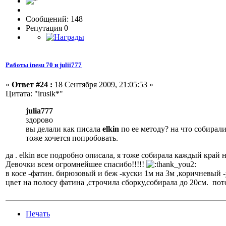
Сообщений: 148
Репутация 0
Работы inesu 70 и julii777
«
Ответ #24 :
18 Сентября 2009, 21:05:53 »
Цитата: "irusik*"
julia777
здорово
вы делали как писала
elkin
по ее методу? на что собирали
тоже хочется попробовать.
да . еlkin все подробно описала, я тоже собирала каждый край н
Девочки всем огромнейшее спасибо!!!!!
в косе -фатин. бирюзовый и беж -куски 1м на 3м ,коричневый 
цвет на полосу фатина ,строчила сборку,собирала до 20см. по
Печать