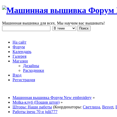
Машинная вышивка для всех. Мы научим вас вышивать!
На сайт
Форум
Календарь
Галерея
Магазин
Дизайны
Расходники
Вход
Регистрация
Машинная вышивка Форум New embroidery
»
Molka-клуб (Пошив штор)
»
Шторы: Наши работы
(Координаторы:
Светлица
,
Besvet
,
Работы inesu 70 и julii777