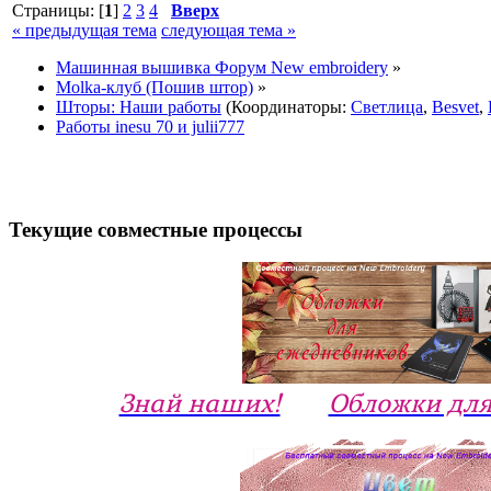
Страницы: [
1
]
2
3
4
Вверх
« предыдущая тема
следующая тема »
Машинная вышивка Форум New embroidery
»
Molka-клуб (Пошив штор)
»
Шторы: Наши работы
(Координаторы:
Светлица
,
Besvet
,
Работы inesu 70 и julii777
Текущие совместные процессы
Знай наших!
Обложки для