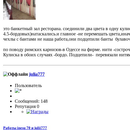
это банкетный зал ресторана. соединили два цвета в одну кули
4.5-бордовых)натаскались.и главное -не перемешать цвета,инач
чехлы с бантами не наша работа,они подцепил
по поводу римских карнизов-в Одессе на фирме. нити -состроч
Кулиска в обоих случаях -бордо. Подцепили- перевязали нит
julia777
Пользовaтeль
Сообщений: 148
Репутация 0
Работы inesu 70 и julii777