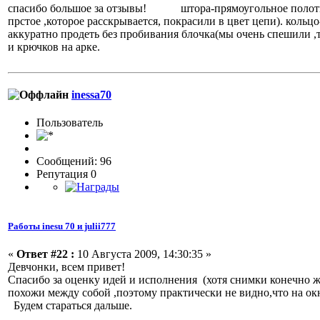
спасибо большое за отзывы! штора-прямоугольное полотно,К 
прстое ,которое расскрывается, покрасили в цвет цепи). кольц
аккуратно продеть без пробивания блочка(мы очень спеш
и крючков на арке.
inessa70
Пользовaтeль
Сообщений: 96
Репутация 0
Работы inesu 70 и julii777
«
Ответ #22 :
10 Августа 2009, 14:30:35 »
Девчонки, всем привет!
Спасибо за оценку идей и исполнения (хотя снимки конечно же
похожи между собой ,поэтому практически не видно,что на окне
Будем стараться дальше.