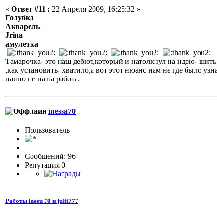
«
Ответ #11 :
22 Апреля 2009, 16:25:32 »
Голубка
Акварель
Jrina
амулетка
Тамарочка- это наш дебют,который и натолкнул на идею- шить
,как установить- хватило,а вот этот нюанс нам не где было узн
панно не наша работа.
inessa70
Пользовaтeль
Сообщений: 96
Репутация 0
Работы inesu 70 и julii777