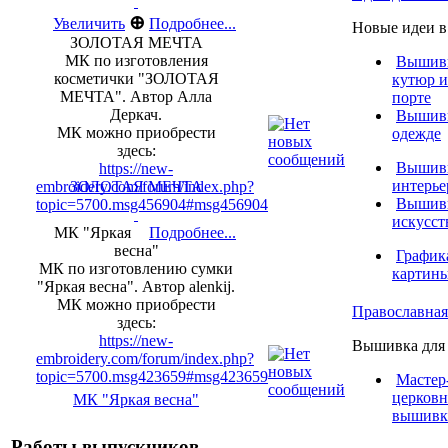
⊕
Увеличить
Подробнее...
Новые идеи 
ЗОЛОТАЯ МЕЧТА
МК по изготовления
Вышивк
косметички "ЗОЛОТАЯ
кутюр и
МЕЧТА". Автор Алла
порте
Деркач.
Вышивк
МК можно приобрести
одежде
здесь:
Вышивк
https://new-
интерье
embroidery.com/forum/index.php?
ЗОЛОТАЯ МЕЧТА
Вышивк
topic=5700.msg456904#msg456904
искусст
МК "Яркая
Подробнее...
весна"
График
МК по изготовлению сумки
картин
"Яркая весна". Автор alenkij.
МК можно приобрести
Православна
здесь:
https://new-
Вышивка для 
embroidery.com/forum/index.php?
topic=5700.msg423659#msg423659
Мастер
церков
МК "Яркая весна"
вышивк
Работы выпускников