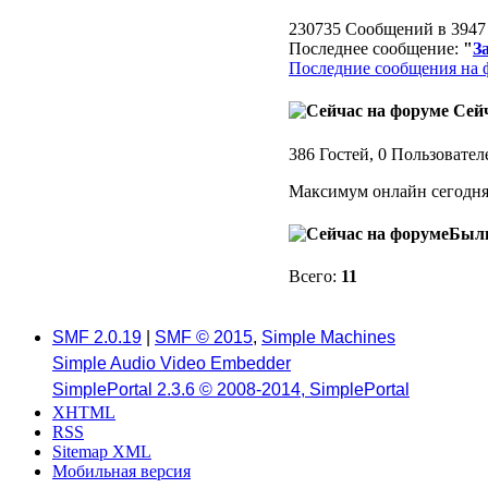
230735 Сообщений в 3947 
Последнее сообщение:
"
З
Последние сообщения на 
Сейч
386 Гостей, 0 Пользовател
Максимум онлайн сегодн
Были
Всего:
11
SMF 2.0.19
|
SMF © 2015
,
Simple Machines
Simple Audio Video Embedder
SimplePortal 2.3.6 © 2008-2014, SimplePortal
XHTML
RSS
Sitemap XML
Мобильная версия