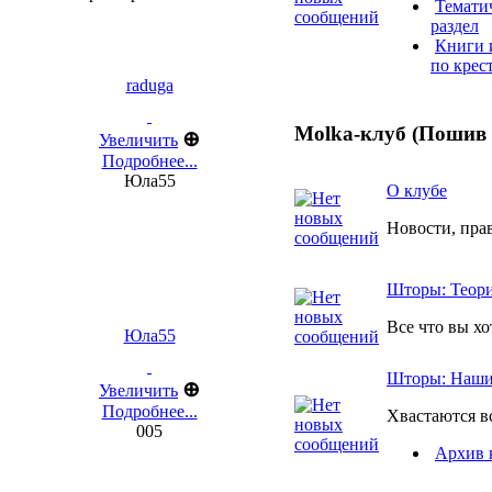
Темати
раздел
Книги 
по крес
raduga
Molka-клуб (Пошив
⊕
Увеличить
Подробнее...
Юла55
О клубе
Новости, пра
Шторы: Теория
Все что вы хо
Юла55
Шторы: Наши
⊕
Увеличить
Подробнее...
Хвастаются все
005
Архив 