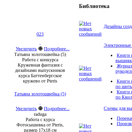
Библиотека
Дизайны соз
023
Электронные 
⊕
Увеличить
Подробнее...
Татьяна золотошвейка (5)
Книги 
Работа с конкурса
вышивк
Кружевная фантазия с
Журнал
дизайнами выпускников
рукоде
курса Баттенбергское
кружево от Pteris
Книги 
по шит
Книги 
Татьяна золотошвейка (5)
по Квил
⊕
Схемы для в
Увеличить
Подробнее...
raduga
Перена
Работа с курса
Произв
Фотосышивка от Pteris,
размер 17х18 см