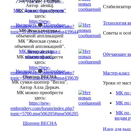
"Для особых случаев".
/>А также, стабил…
Автор alenkij.
Стабилизатор
МК "Для особых случаев"
МК можно приобрести
здесь:
https://new-
Технология 
⊕
Увеличить
Подробнее...
embroidery.com/forum/index.php?
МК Женская сумка с
topic=5700.msg439644#msg439644
Советы и осо
объемной аппликацией
МК "Женская сумка с
объемной аппликацией".
МК Женская сумка с
Автор alenkij.
Обучающее в
объемной ап…
МК можно приобрести
здесь:
https://new-
⊕
Увеличить
Подробнее...
embroidery.com/forum/index.php?
Мастер-класс
Шоппер ВЕСНА
topic=5700.msg439639#msg439639
МК сумки-шоппер "Весна".
Уроки от маст
Автор Алла Деркач.
МК можно приобрести
МК по
здесь:
МК по
https://new-
embroidery.com/forum/index.php?
МК по 
topic=5700.msg506205#msg506205
видам р
Шоппер ВЕСНА
Идеи для вы