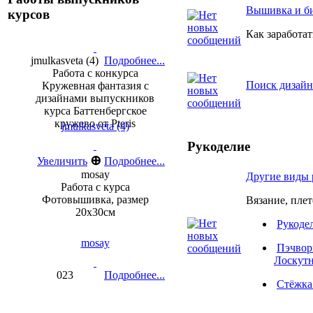
Вышивка и б
курсов
Как заработа
jmulkasveta (4)
Подробнее...
Работа с конкурса
Поиск дизайн
Кружевная фантазия с
дизайнами выпускников
курса Баттенбергское
кружево от Pteris
jmulkasveta (4)
Рукоделие
⊕
Увеличить
Подробнее...
mosay
Другие виды 
Работа с курса
Фотовышивка, размер
Вязание, плет
20х30см
Рукоде
mosay
Пэчвор
Лоскутн
023
Подробнее...
Стёжка 