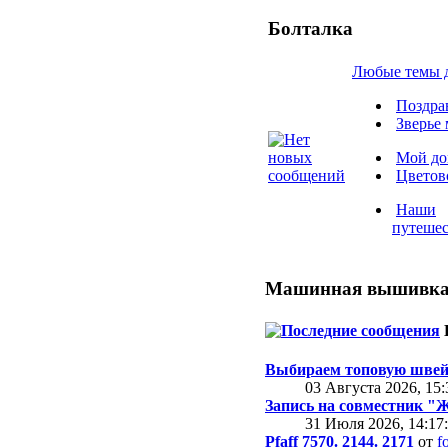
Болталка
Любые темы д
Поздра
Зверье 
Мой д
Цветов
Наши
путешес
Машинная вышивка 
Выбираем топовую швей
03 Августа 2026, 15:
Запись на совместник 
31 Июля 2026, 14:17
Pfaff 7570. 2144. 2171
от
f