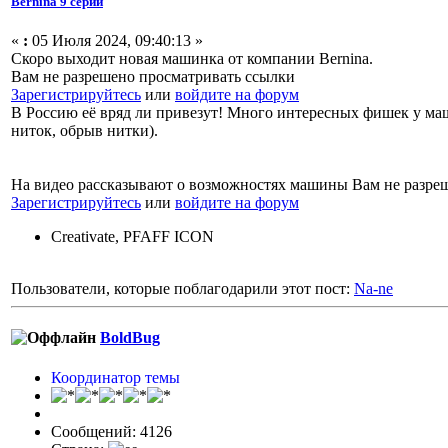
Bernina 9 серии
«
:
05 Июля 2024, 09:40:13 »
Скоро выходит новая машинка от компании Bernina.
Вам не разрешено просматривать ссылки
Зарегистрируйтесь
или
войдите на форум
В Россию её вряд ли привезут! Много интересных фишек у маш
ниток, обрыв нитки).
На видео рассказывают о возможностях машины Вам не разре
Зарегистрируйтесь
или
войдите на форум
Creativate, PFAFF ICON
Пользователи, которые поблагодарили этот пост:
Na-ne
BoldBug
Координатор темы
Сообщений: 4126