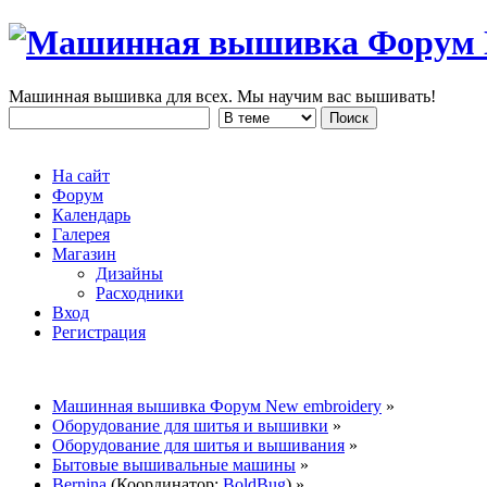
Машинная вышивка для всех. Мы научим вас вышивать!
На сайт
Форум
Календарь
Галерея
Магазин
Дизайны
Расходники
Вход
Регистрация
Машинная вышивка Форум New embroidery
»
Оборудование для шитья и вышивки
»
Оборудование для шитья и вышивания
»
Бытовые вышивальные машины
»
Bernina
(Координатор:
BoldBug
) »