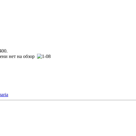
400.
мени нет на обзор
maria