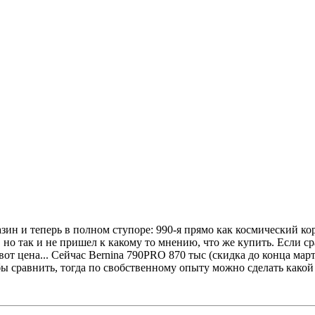
азин и теперь в полном ступоре: 990-я прямо как космический к
, но так и не пришел к какому то мнению, что же купить. Если с
т цена... Сейчас Bernina 790PRO 870 тыс (скидка до конца марта)
бы сравнить, тогда по свобственному опыту можно сделать какой