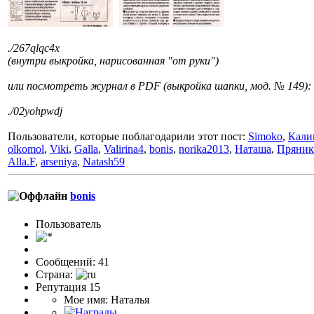
./267qlqc4x
(внутри выкройка, нарисованная "от руки")
или посмотреть журнал в PDF (выкройка шапки, мод. № 149):
./02yohpwdj
Пользователи, которые поблагодарили этот пост:
Simoko
,
Кали
olkomol
,
Viki
,
Galla
,
Valirina4
,
bonis
,
norika2013
,
Наташа
,
Пряник
Alla.F
,
arseniya
,
Natash59
bonis
Пользоватeль
Сообщений: 41
Страна:
Репутация 15
Мое имя: Наталья