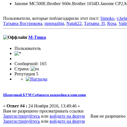
Janome MC500E.Brother S60e.Brother 1034D.Janome CP2,M
Пользователи, которые поблагодарили этот пост:
Simoko
,
v.hel
Татьяна Вострикова
,
иринаzhig
,
Natali22
,
Татьяна_П
,
Rosa
,
Vali
М-Тиша
Пользовaтeль
Сообщений: 165
Страна:
Репутация 5
Шапочный БУМ Собираем выкройки и описания
«
Ответ #4 :
24 Ноября 2016, 13:49:46 »
Вам не разрешено просматривать ссылки
Зарегистрируйтесь
или
войдите на форум
Вам не разрешено п
Зарегистрируйтесь
или
войдите на форум