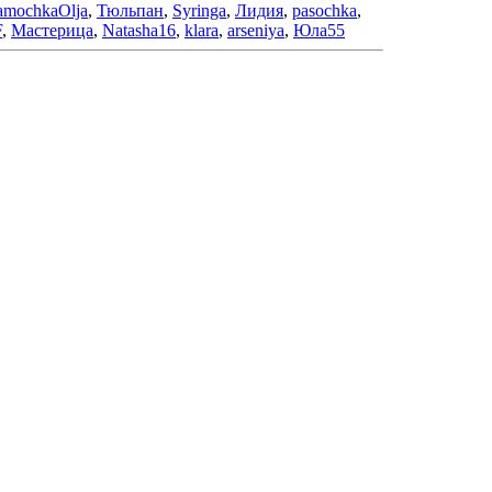
mochkaOlja
,
Тюльпан
,
Syringa
,
Лидия
,
pasochka
,
F
,
Мастерица
,
Natasha16
,
klara
,
arseniya
,
Юла55