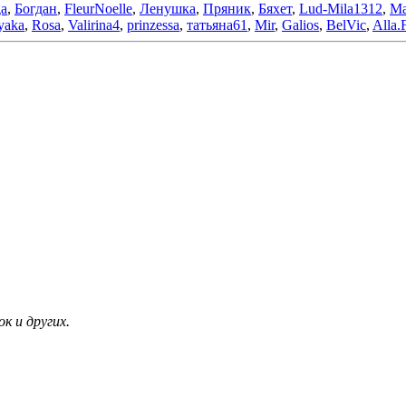
ga
,
Богдан
,
FleurNoelle
,
Ленушка
,
Пряник
,
Бяхет
,
Lud-Mila1312
,
Ma
yaka
,
Rosa
,
Valirina4
,
prinzessa
,
татьяна61
,
Mir
,
Galios
,
BelVic
,
Alla.
к и других.