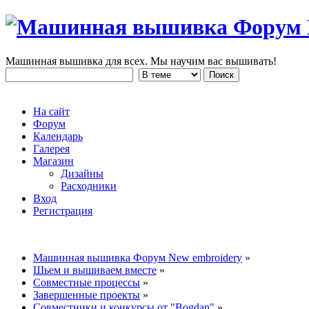
Машинная вышивка для всех. Мы научим вас вышивать!
На сайт
Форум
Календарь
Галерея
Магазин
Дизайны
Расходники
Вход
Регистрация
Машинная вышивка Форум New embroidery
»
Шьем и вышиваем вместе
»
Совместные процессы
»
Завершенные проекты
»
Совместники и конкурсы от "Bogdan"
»