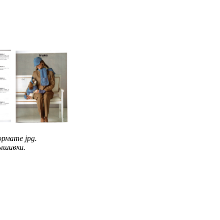
ормате jpg.
вышивки.