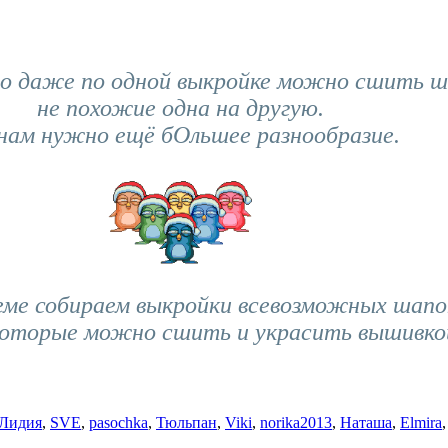
о даже по одной выкройке можно сшить ш
не похожие одна на другую.
нам нужно ещё бОльшее разнообразие.
еме собираем выкройки всевозможных шапо
которые можно сшить и украсить вышивко
Лидия
,
SVE
,
pasochka
,
Тюльпан
,
Viki
,
norika2013
,
Наташа
,
Elmira