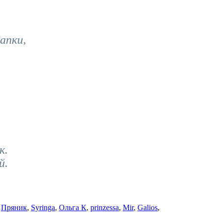
апки,
к.
й.
,
Пряник
,
Syringa
,
Ольга К
,
prinzessa
,
Mir
,
Galios
,