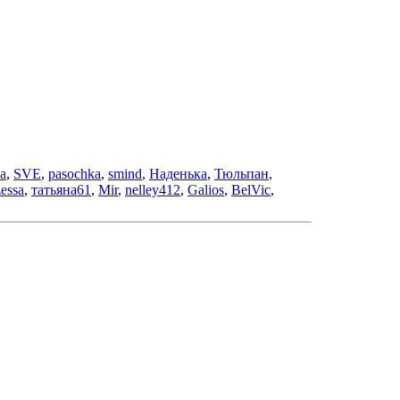
a
,
SVE
,
pasochka
,
smind
,
Наденька
,
Тюльпан
,
zessa
,
татьяна61
,
Mir
,
nelley412
,
Galios
,
BelVic
,