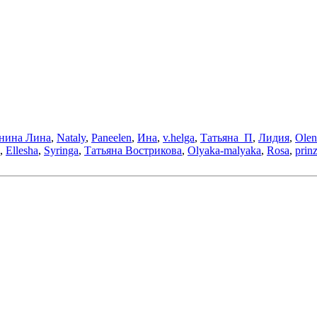
нина Лина
,
Nataly
,
Paneelen
,
Ина
,
v.helga
,
Татьяна_П
,
Лидия
,
Olen
,
Ellesha
,
Syringa
,
Татьяна Вострикова
,
Olyaka-malyaka
,
Rosa
,
prin