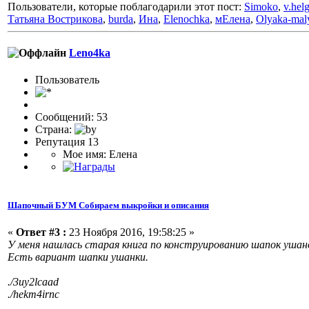
Пользователи, которые поблагодарили этот пост:
Simoko
,
v.hel
Татьяна Вострикова
,
burda
,
Ина
,
Elenochka
,
мЕлена
,
Olyaka-mal
Leno4ka
Пользовaтeль
Сообщений: 53
Страна:
Репутация 13
Мое имя: Елена
Шапочный БУМ Собираем выкройки и описания
«
Ответ #3 :
23 Ноября 2016, 19:58:25 »
У меня нашлась старая книга по конструированию шапок ушано
Есть вариант шапки ушанки.
./3uy2lcaad
./hekm4irnc