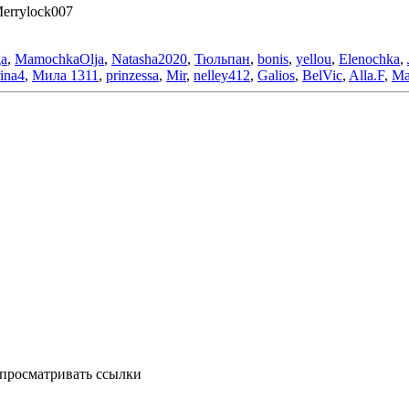
errylock007
ga
,
MamochkaOlja
,
Natasha2020
,
Тюльпан
,
bonis
,
yellou
,
Elenochka
,
rina4
,
Мила 1311
,
prinzessa
,
Mir
,
nelley412
,
Galios
,
BelVic
,
Alla.F
,
Ма
росматривать ссылки