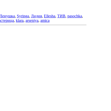
Ленушка
,
Syringa
,
Лидия
,
Ellesha
,
ТИВ
,
pasochka
,
стерица
,
klara
,
arseniya
,
amica