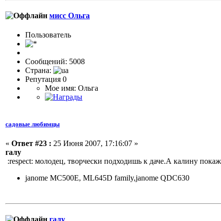
мисс Ольга
Пользовaтeль
Сообщений: 5008
Страна:
Репутация 0
Мое имя: Ольга
садовые любимцы
«
Ответ #23 :
25 Июня 2007, 17:16:07 »
галу
:respect:
молодец, творчески подходишь к даче.А калину пока
janome MC500E, ML645D family,janome QDC630
галу