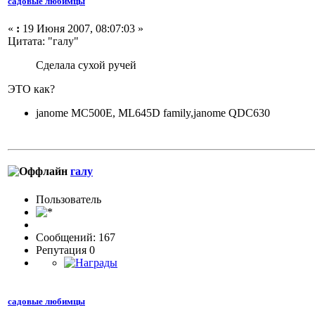
садовые любимцы
«
:
19 Июня 2007, 08:07:03 »
Цитата: "галу"
Сделала сухой ручей
ЭТО как?
janome MC500E, ML645D family,janome QDC630
галу
Пользовaтeль
Сообщений: 167
Репутация 0
садовые любимцы