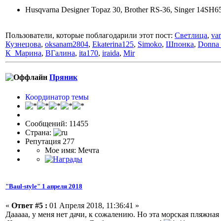
Husqvarna Designer Topaz 30, Brother RS-36, Singer 14S
Пользователи, которые поблагодарили этот пост:
Светлица
,
va
Кузнецова
,
oksanam2804
,
Ekaterina125
,
Simoko
,
Шпонка
,
Donna 
К_Марина
,
ВГалина
,
ita170
,
iraida
,
Mir
Пряник
Координатор темы
Сообщений: 11455
Страна:
Репутация 277
Мое имя: Мечта
"Baul-style" 1 апреля 2018
«
Ответ #5 :
01 Апреля 2018, 11:36:41 »
Дааааа, у меня нет дачи, к сожалению. Но эта морская пляжна