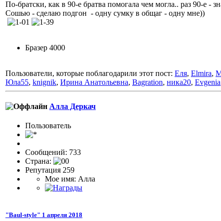
По-братски, как в 90-е братва помогала чем могла.. раз 90-е - зн
Сошью - сделаю подгон - одну сумку в общаг - одну мне))
Бразер 4000
Пользователи, которые поблагодарили этот пост:
Еля
,
Elmira
,
M
Юла55
,
knignik
,
Ирина Анатольевна
,
Bagration
,
ника20
,
Evgenia
Алла Деркач
Пользовaтeль
Сообщений: 733
Страна:
Репутация 259
Мое имя: Алла
"Baul-style" 1 апреля 2018