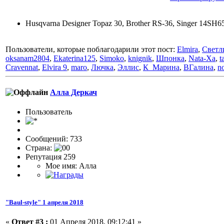
Husqvarna Designer Topaz 30, Brother RS-36, Singer 14S
Пользователи, которые поблагодарили этот пост:
Elmira
,
Светл
oksanam2804
,
Ekaterina125
,
Simoko
,
knignik
,
Шпонка
,
Nata-Xa
,
t
Cravennat
,
Elvira 9
,
maro
,
Лючка
,
Эллис
,
К_Марина
,
ВГалина
,
n
Алла Деркач
Пользовaтeль
Сообщений: 733
Страна:
Репутация 259
Мое имя: Алла
"Baul-style" 1 апреля 2018
«
Ответ #3 :
01 Апреля 2018, 09:12:41 »