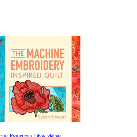
сана Кузнецова
,
lubov
,
vlainga