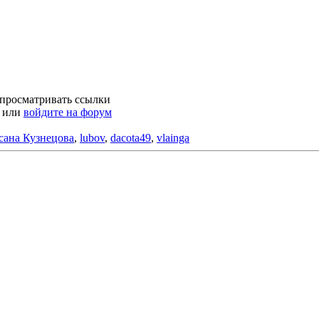
 просматривать ссылки
или
войдите на форум
сана Кузнецова
,
lubov
,
dacota49
,
vlainga