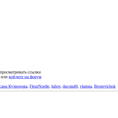
 просматривать ссылки
или
войдите на форум
сана Кузнецова
,
FleurNoelle
,
lubov
,
dacota49
,
vlainga
,
Bronevichok