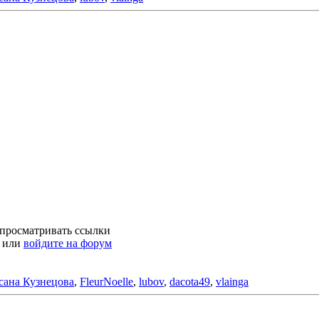
 просматривать ссылки
или
войдите на форум
сана Кузнецова
,
FleurNoelle
,
lubov
,
dacota49
,
vlainga