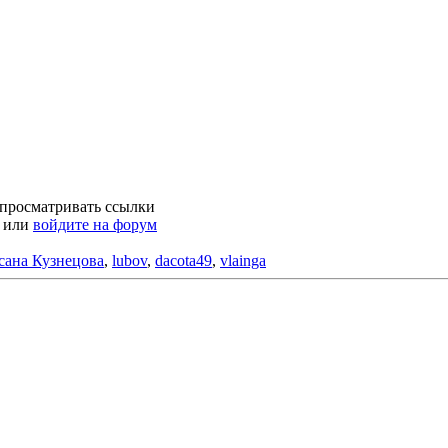
 просматривать ссылки
или
войдите на форум
сана Кузнецова
,
lubov
,
dacota49
,
vlainga