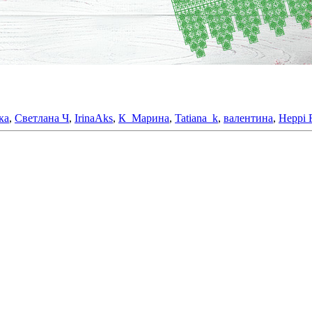
ка
,
Светлана Ч
,
IrinaAks
,
К_Марина
,
Tatiana_k
,
валентина
,
Heppi 