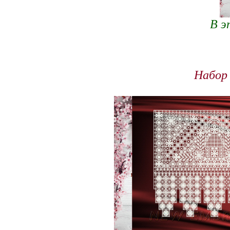
В э
Набор 