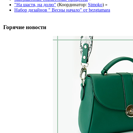
"На щастя, на долю"
(Координатор:
Simoko
) »
Набор дизайнов " Весны начало" от bezgtamara
Горячие новости