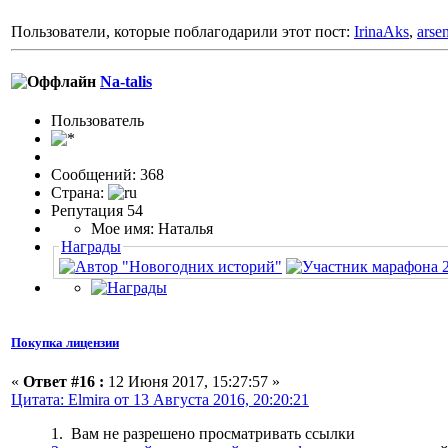
Пользователи, которые поблагодарили этот пост:
IrinaAks
,
arse
Na-talis
Пользовaтeль
Сообщений: 368
Страна:
Репутация 54
Мое имя: Наталья
Награды
Покупка лицензии
«
Ответ #16 :
12 Июня 2017, 15:27:57 »
Цитата: Elmira от 13 Августа 2016, 20:20:21
1. Вам не разрешено просматривать ссылки