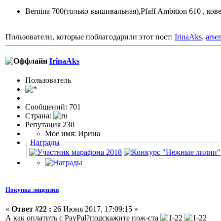
Bernina 700(только вышивальная),Pfaff Ambition 610 , ков
Пользователи, которые поблагодарили этот пост:
IrinaAks
,
arse
IrinaAks
Пользовaтeль
Сообщений: 701
Страна:
Репутация 230
Мое имя: Ирина
Награды
Покупка лицензии
«
Ответ #22 :
26 Июня 2017, 17:09:15 »
А как оплатить с РaуPal?подскажите пож-ста