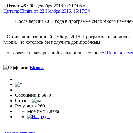
«
Ответ #6 :
08 Декабря 2016, 07:17:05 »
Цитата: Elmira от 22 Ноября 2016, 15:17:34
После версии 2013 года в программе было много изменен
Стоит лицензионный Эмбирд 2015 .Программа периодически про
глюки...не хотелось бы получить доп.проблемы
Пользователи, которые поблагодарили этот пост:
Шпонка
,
arse
Elmira
Сообщений: 6870
Страна:
Репутация 260
Мое имя: Елена
Покупка лицензии