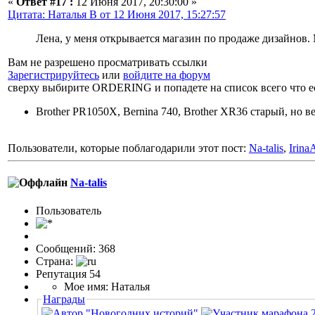
«
Ответ #17 :
12 Июня 2017, 20:30:00 »
Цитата: Наталья В от 12 Июня 2017, 15:27:57
Лена, у меня открывается магазин по продаже дизайнов.
Вам не разрешено просматривать ссылки
Зарегистрируйтесь
или
войдите на форум
сверху выбирите ORDERING и попадете на список всего что ес
Brother PR1050X, Bernina 740, Brother XR36 старый, но в
Пользователи, которые поблагодарили этот пост:
Na-talis
,
Irina
Na-talis
Пользовaтeль
Сообщений: 368
Страна:
Репутация 54
Мое имя: Наталья
Награды