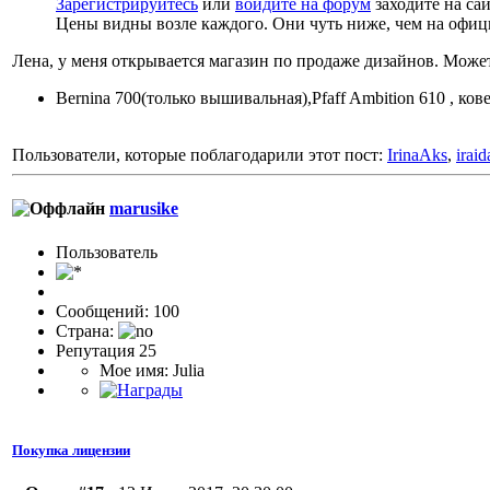
Зарегистрируйтесь
или
войдите на форум
заходите на са
Цены видны возле каждого. Они чуть ниже, чем на офиц
Лена, у меня открывается магазин по продаже дизайнов. Может
Bernina 700(только вышивальная),Pfaff Ambition 610 , ков
Пользователи, которые поблагодарили этот пост:
IrinaAks
,
iraid
marusike
Пользовaтeль
Сообщений: 100
Страна:
Репутация 25
Мое имя: Julia
Покупка лицензии