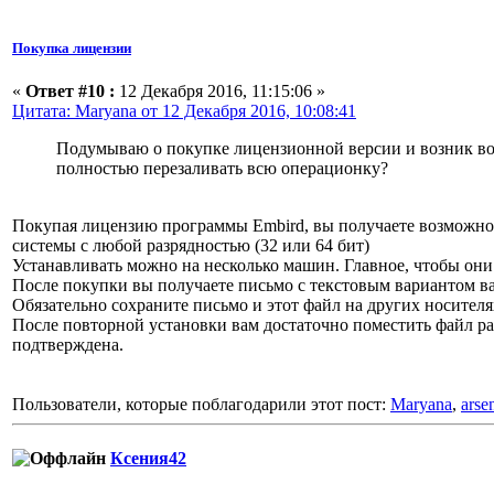
Покупка лицензии
«
Ответ #10 :
12 Декабря 2016, 11:15:06 »
Цитата: Maryana от 12 Декабря 2016, 10:08:41
Подумываю о покупке лицензионной версии и возник воп
полностью перезаливать всю операционку?
Покупая лицензию программы Embird, вы получаете возможност
системы с любой разрядностью (32 или 64 бит)
Устанавливать можно на несколько машин. Главное, чтобы они 
После покупки вы получаете письмо с текстовым вариантом 
Обязательно сохраните письмо и этот файл на других носителя
После повторной установки вам достаточно поместить файл pas
подтверждена.
Пользователи, которые поблагодарили этот пост:
Maryana
,
arse
Ксения42