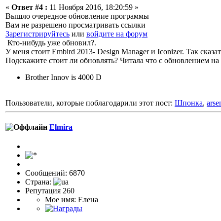
«
Ответ #4 :
11 Ноября 2016, 18:20:59 »
Вышло очередное обновление программы
Вам не разрешено просматривать ссылки
Зарегистрируйтесь
или
войдите на форум
Кто-нибудь уже обновил?.
У меня стоит Embird 2013- Design Manager и Iconizer. Так сказа
Подскажите стоит ли обновлять? Читала что с обновлением н
Brother Innov is 4000 D
Пользователи, которые поблагодарили этот пост:
Шпонка
,
arse
Elmira
Сообщений: 6870
Страна:
Репутация 260
Мое имя: Елена