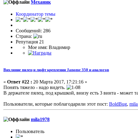
Механик
Координатор темы
Сообщений: 286
Страна:
Репутация 21
Мое имя: Владимир
Вихляние пялец и люфт крепления Janome 350 и аналогов
«
Ответ #22 :
20 Марта 2017, 17:21:16 »
Понять тяжело - надо видеть.
В держателе пялец, под крышкой, внизу есть 3 винта - может т
Пользователи, которые поблагодарили этот пост:
BoldBug
,
mil
mila1978
Пользоватeль