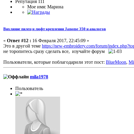
Репутация 111
Мое имя: Марина
Вихляние пялец и люфт крепления Janome 350 и аналогов
«
Ответ #12 :
16 Февраля 2017, 22:45:09 »
Это в другой теме
https://new-embroidery.com/forum/index.php?to
не торопитесь сразу сделать все, изучайте форум
Пользователи, которые поблагодарили этот пост:
BlueMoon
,
Mi
mila1978
Пользоватeль