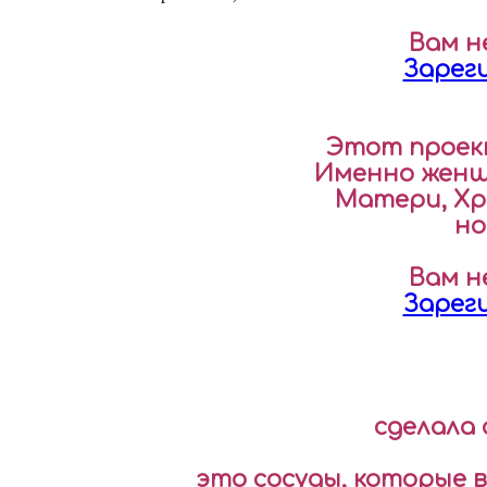
Вам н
Зарег
Этот проект
Именно женщи
Матери, Хр
но
Вам н
Зарег
сделалa 
это сосуды, которые 