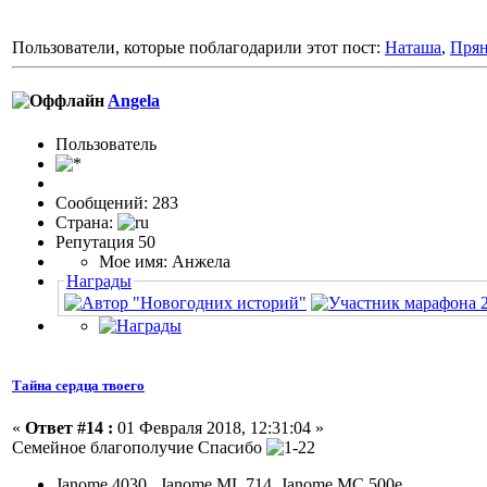
Пользователи, которые поблагодарили этот пост:
Наташа
,
Пря
Angela
Пользовaтeль
Сообщений: 283
Страна:
Репутация 50
Мое имя: Анжела
Награды
Тайна сердца твоего
«
Ответ #14 :
01 Февраля 2018, 12:31:04 »
Семейное благополучие Спасибо
Janome 4030 , Janome ML 714, Janome МС 500е