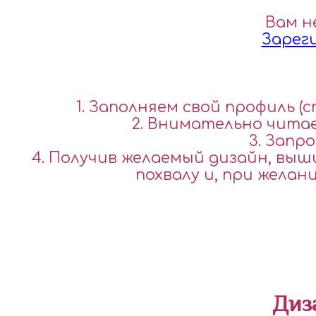
Вам н
Зарег
1. Заполняем свой профиль 
2. Внимательно читае
3. Запр
4. Получив желаемый дизайн, выш
похвалу и, при жела
Диз