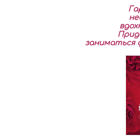
Га
не
вдох
Прид
заниматься 