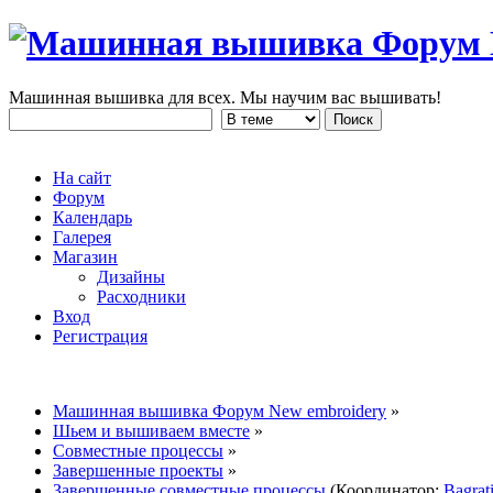
Машинная вышивка для всех. Мы научим вас вышивать!
На сайт
Форум
Календарь
Галерея
Магазин
Дизайны
Расходники
Вход
Регистрация
Машинная вышивка Форум New embroidery
»
Шьем и вышиваем вместе
»
Совместные процессы
»
Завершенные проекты
»
Завершенные совместные процессы
(Координатор:
Bagrat