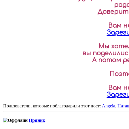
рад
Доверите
Вам н
Зарег
Мы хотел
вы поделилис
А потом р
Поэто
Вам н
Зарег
Пользователи, которые поблагодарили этот пост:
Angela
,
Ната
Пряник