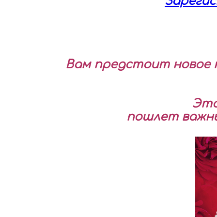
Зареги
Вам предстоит новое 
Эта
пошлет важны