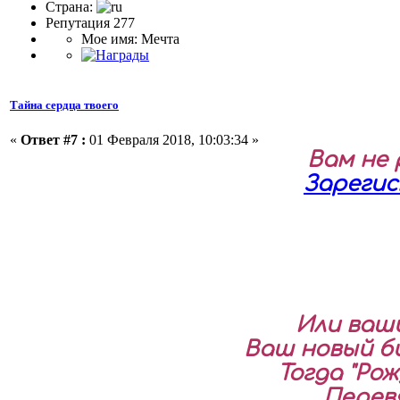
Страна:
Репутация 277
Мое имя: Мечта
Тайна сердца твоего
«
Ответ #7 :
01 Февраля 2018, 10:03:34 »
Вам не
Зареги
Или ваши
Ваш новый б
Тогда "Рож
Перев