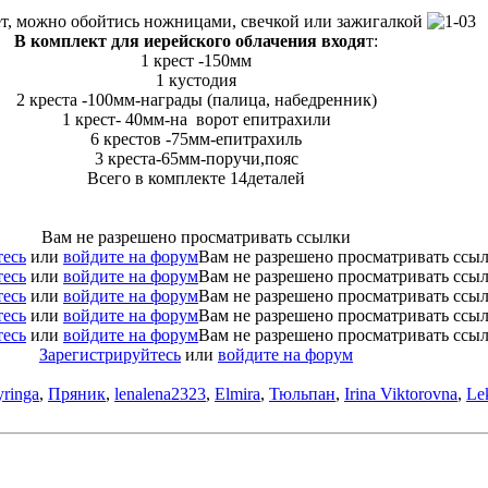
ет, можно обойтись ножницами, свечкой или зажигалкой
В комплект для иерейского облачения входя
т:
1 крест -150мм
1 кустодия
2 креста -100мм-награды (палица, набедренник)
1 крест- 40мм-на ворот епитрахили
6 крестов -75мм-епитрахиль
3 креста-65мм-поручи,пояс
Всего в комплекте 14деталей
Вам не разрешено просматривать ссылки
тесь
или
войдите на форум
Вам не разрешено просматривать ссы
тесь
или
войдите на форум
Вам не разрешено просматривать ссы
тесь
или
войдите на форум
Вам не разрешено просматривать ссы
тесь
или
войдите на форум
Вам не разрешено просматривать ссы
тесь
или
войдите на форум
Вам не разрешено просматривать ссы
Зарегистрируйтесь
или
войдите на форум
yringa
,
Пряник
,
lenalena2323
,
Elmira
,
Тюльпан
,
Irina Viktorovna
,
Le