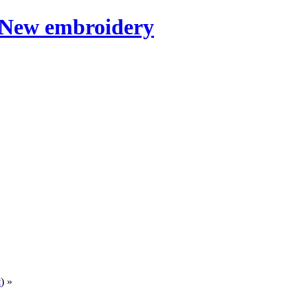
я
) »