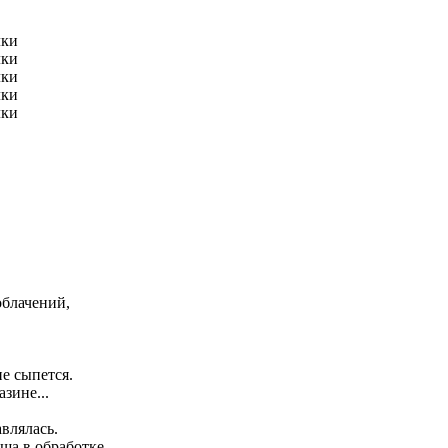
лки
лки
лки
лки
лки
облачений,
е сыпется.
зине...
авлялась.
ша в обработке.