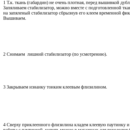
1 Т.к. ткань (габардин) не очень плотная, перед вышивкой д
Запяливаем стабилизатор, можно вместе с подготовленной тка
на запяленый стабилизатор сбрызнув его клеем временной фик
Вышиваем.
2 Снимаем лишний стабилизатор (по усмотрению).
3 Закрываем изнанку тонким клеевым флизилином.
4 Сверху приклеенного флизилина кладем клеевую паутинку и 
работы с паутинкой, купить можно в магазинах для рукоделия 