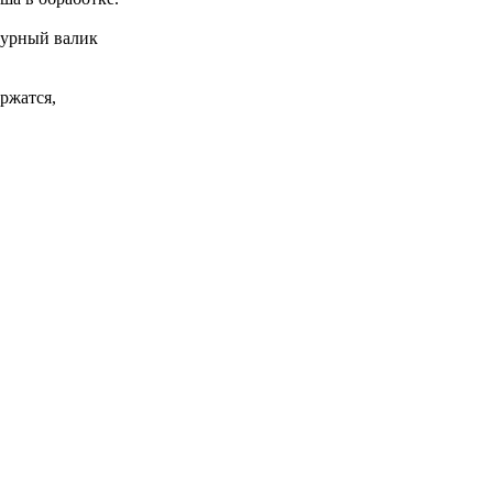
нтурный валик
ржатся,