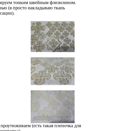
ублируем тонким швейным флизилином.
нью (я просто накладываю ткань
сации).
проутюживаем (есть такая пленочка для
(печворка).