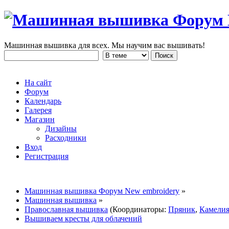
Машинная вышивка для всех. Мы научим вас вышивать!
На сайт
Форум
Календарь
Галерея
Магазин
Дизайны
Расходники
Вход
Регистрация
Машинная вышивка Форум New embroidery
»
Машинная вышивка
»
Православная вышивка
(Координаторы:
Пряник
,
Камели
Вышиваем кресты для облачений