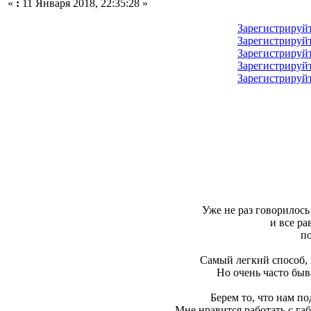
«
:
11 Января 2018, 22:35:28 »
Зарегистрируй
Зарегистрируй
Зарегистрируй
Зарегистрируй
Зарегистрируй
Уже не раз говорилось
и все р
п
Самый легкий способ, 
Hо очень часто быва
Берем то, что нам по
Мне нравится работать с га