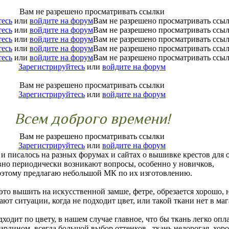
Вам не разрешено просматривать ссылки
тесь
или
войдите на форум
Вам не разрешено просматривать ссы
тесь
или
войдите на форум
Вам не разрешено просматривать ссы
тесь
или
войдите на форум
Вам не разрешено просматривать ссы
тесь
или
войдите на форум
Вам не разрешено просматривать ссы
тесь
или
войдите на форум
Вам не разрешено просматривать ссы
Зарегистрируйтесь
или
войдите на форум
Вам не разрешено просматривать ссылки
Зарегистрируйтесь
или
войдите на форум
Всем доброго времени!
Вам не разрешено просматривать ссылки
Зарегистрируйтесь
или
войдите на форум
 и писалось на разных форумах и сайтах о вышивке крестов для 
авно периодически возникают вопросы, особенно у новичков,
оэтому предлагаю небольшой МК по их изготовлению.
это вышить на искусственной замше, фетре, обрезается хорошо, н
ют ситуации, когда не подходит цвет, или такой ткани нет в мага
дходит по цвету, в нашем случае главное, что бы ткань легко опл
бардином, всегда большой выбор оттенков, ткань недорогая, хоро