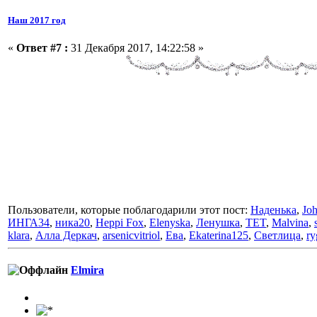
Наш 2017 год
«
Ответ #7 :
31 Декабря 2017, 14:22:58 »
Пользователи, которые поблагодарили этот пост:
Наденька
,
Jo
ИНГА34
,
ника20
,
Heppi Fox
,
Elenyska
,
Ленушка
,
TET
,
Malvina
,
klara
,
Алла Деркач
,
arsenicvitriol
,
Ева
,
Ekaterina125
,
Светлица
,
ry
Elmira