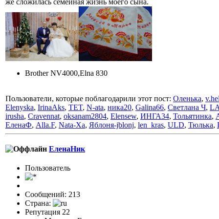
же сложилась семейная жизнь моего сына.
Brother NV4000,Elna 830
Пользователи, которые поблагодарили этот пост:
Оленька
,
v.he
Elenyska
,
IrinaAks
,
TET
,
N-ata
,
ника20
,
Galina66
,
Светлана Ч
,
L
irusha
,
Cravennat
,
oksanam2804
,
Elensew
,
ИНГА34
,
Тольятинка
,
ЕленаФ
,
Alla.F
,
Nata-Xa
,
Яблоня-jblonj
,
len_kras
,
ULD
,
Тюлька
,
ЕленаНик
Пользовaтeль
Сообщений: 213
Страна:
Репутация 22