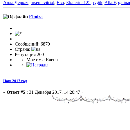
Алла Деркач
,
arsenicvitriol
,
Ева
,
Ekaterina125
,
rygik
,
Alla.F
,
galin
Elmira
Сообщений: 6870
Страна:
Репутация 260
Мое имя: Елена
Наш 2017 год
«
Ответ #5 :
31 Декабря 2017, 14:20:47 »