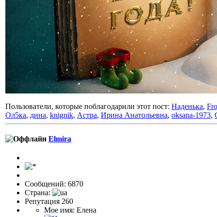
Пользователи, которые поблагодарили этот пост:
Наденька
,
Fro
Ол5ка
,
дина
,
knignik
,
Астра
,
Ирина Анатольевна
,
oksana-1973
,
Elmira
Сообщений: 6870
Страна:
Репутация 260
Мое имя: Елена