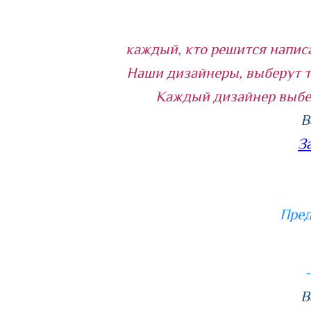
каждый, кто решится написа
Наши дизайнеры, выберут те
Каждый дизайнер выбер
В
З
Пред
В