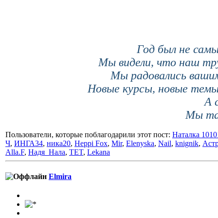
Год был не сам
Мы видели, что наш тр
Мы радовались вашим
Новые курсы, новые темы 
А 
Мы та
Пользователи, которые поблагодарили этот пост:
Наталка 1010
Ч
,
ИНГА34
,
ника20
,
Heppi Fox
,
Mir
,
Elenyska
,
Nail
,
knignik
,
Аст
Alla.F
,
Надя_Нала
,
TET
,
Lekana
Elmira