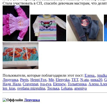
Стала участвовать в СП, спасибо девочкам мастерам, что деля
Пользователи, которые поблагодарили этот пост:
Елена.
,
jmulka
Людушка
,
Pteris
,
Heppi Fox
,
Mir
,
Elenyska
,
TET
,
N-ata
,
ника20
,
G
Надя_Нала
,
Cravennat
,
iva-eva
,
Elensew
,
Тольятинка
,
Алена Але
len_kras
,
svetlana mizgulina
,
Тюлька
,
Lekana
,
arseniya
Ленушка