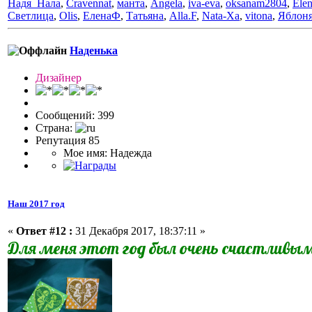
Надя_Нала
,
Cravennat
,
манта
,
Angela
,
iva-eva
,
oksanam2804
,
Ele
Светлица
,
Olis
,
ЕленаФ
,
Татьяна
,
Alla.F
,
Nata-Xa
,
vitona
,
Яблоня
Наденька
Дизайнер
Сообщений: 399
Страна:
Репутация 85
Мое имя: Надежда
Наш 2017 год
«
Ответ #12 :
31 Декабря 2017, 18:37:11 »
Для меня этот год был очень счастливы