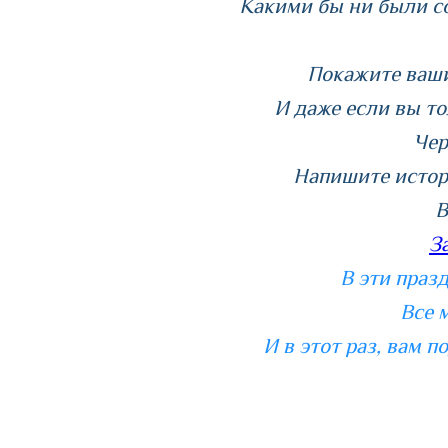
Какими бы ни были со
Покажите ваши
И даже если вы то
Чер
Напишите истори
В
З
В эти праз
Все 
И в этот раз, вам 