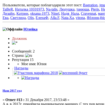
Пользователи, которые поблагодарили этот пост:
Bagration
,
jmu
TaBeR
,
Наталка 10101973
,
Na-talis
,
Людушка
,
танюша
,
Pteris
,
He
Дизайн
,
Катрин
,
oksana-1973
,
Ninel
,
Надя_Нала
,
Cravennat
,
ман
Ева
,
Светлица
,
Olis
,
ЕленаФ
,
Alla.F
,
Nata-Xa
,
vitona
,
Яблоня-jblo
Юлейка
Должник
Сообщений: 2
Страна:
Репутация 15
Мое имя: Юлия
Награды
Наш 2017 год
«
Ответ #13 :
31 Декабря 2017, 23:53:48 »
А я, в 2017г. приобрела вышивальную машину. С тех пор вещи 