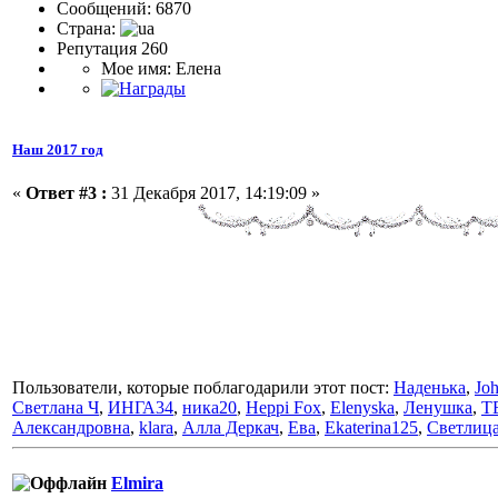
Сообщений: 6870
Страна:
Репутация 260
Мое имя: Елена
Наш 2017 год
«
Ответ #3 :
31 Декабря 2017, 14:19:09 »
Пользователи, которые поблагодарили этот пост:
Наденька
,
Jo
Светлана Ч
,
ИНГА34
,
ника20
,
Heppi Fox
,
Elenyska
,
Ленушка
,
T
Александровна
,
klara
,
Алла Деркач
,
Ева
,
Ekaterina125
,
Светлиц
Elmira