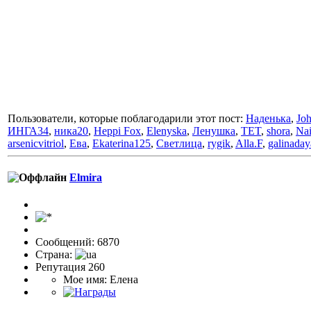
Пользователи, которые поблагодарили этот пост:
Наденька
,
Jo
ИНГА34
,
ника20
,
Heppi Fox
,
Elenyska
,
Ленушка
,
TET
,
shora
,
Nai
arsenicvitriol
,
Ева
,
Ekaterina125
,
Светлица
,
rygik
,
Alla.F
,
galinada
Elmira
Сообщений: 6870
Страна:
Репутация 260
Мое имя: Елена