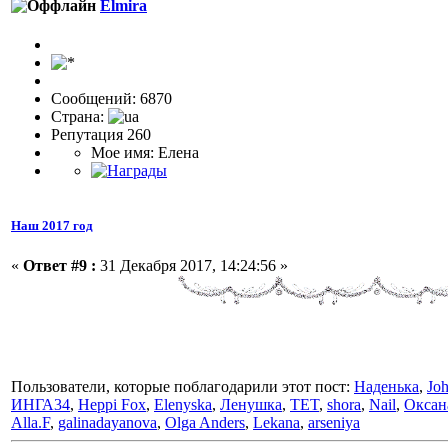
Elmira
Сообщений: 6870
Страна:
Репутация 260
Мое имя: Елена
Наш 2017 год
«
Ответ #9 :
31 Декабря 2017, 14:24:56 »
Пользователи, которые поблагодарили этот пост:
Наденька
,
Jo
ИНГА34
,
Heppi Fox
,
Elenyska
,
Ленушка
,
TET
,
shora
,
Nail
,
Оксан
Alla.F
,
galinadayanova
,
Olga Anders
,
Lekana
,
arseniya