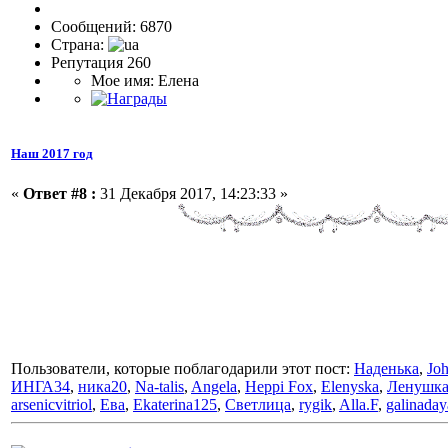
Сообщений: 6870
Страна:
Репутация 260
Мое имя: Елена
Наш 2017 год
«
Ответ #8 :
31 Декабря 2017, 14:23:33 »
Пользователи, которые поблагодарили этот пост:
Наденька
,
Jo
ИНГА34
,
ника20
,
Na-talis
,
Angela
,
Heppi Fox
,
Elenyska
,
Ленушк
arsenicvitriol
,
Ева
,
Ekaterina125
,
Светлица
,
rygik
,
Alla.F
,
galinada