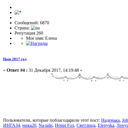
Сообщений: 6870
Страна:
Репутация 260
Мое имя: Елена
Наш 2017 год
«
Ответ #4 :
31 Декабря 2017, 14:19:48 »
Пользователи, которые поблагодарили этот пост:
Наденька
,
Jo
ИНГА34
,
ника20
,
Na-talis
,
Heppi Fox
,
Светлица
,
Elenyska
,
Лену