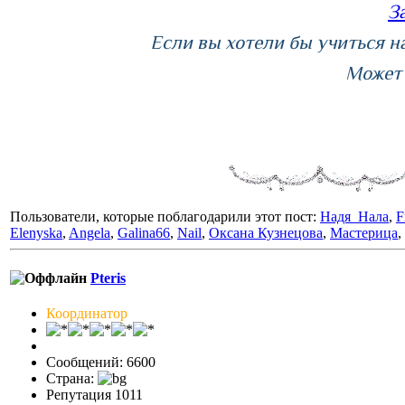
З
Если вы хотели бы учиться на
Может 
Пользователи, которые поблагодарили этот пост:
Надя_Нала
,
F
Elenyska
,
Angela
,
Galina66
,
Nail
,
Оксана Кузнецова
,
Мастерица
,
Pteris
Координатор
Сообщений: 6600
Страна:
Репутация 1011