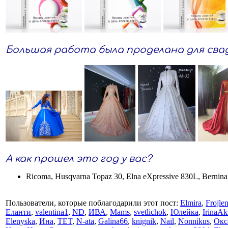
Большая работа была проделана для сваде
А как прошел это год у вас?
Ricoma, Husqvarna Topaz 30, Elna eXpressive 830L, Bernin
Пользователи, которые поблагодарили этот пост:
Elmira
,
Frojlen
Еланти
,
valentina1
,
ND
,
ИВА
,
Mams
,
svetlichok
,
Юлейка
,
IrinaAk
Elenyska
,
Ина
,
TET
,
N-ata
,
Galina66
,
knignik
,
Nail
,
Nonnikus
,
Окс