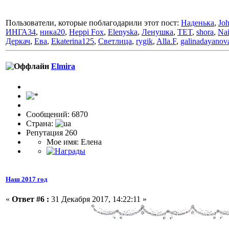
Пользователи, которые поблагодарили этот пост:
Наденька
,
Jo
ИНГА34
,
ника20
,
Heppi Fox
,
Elenyska
,
Ленушка
,
TET
,
shora
,
Nai
Деркач
,
Ева
,
Ekaterina125
,
Светлица
,
rygik
,
Alla.F
,
galinadayanov
Elmira
Сообщений: 6870
Страна:
Репутация 260
Мое имя: Елена
Наш 2017 год
«
Ответ #6 :
31 Декабря 2017, 14:22:11 »