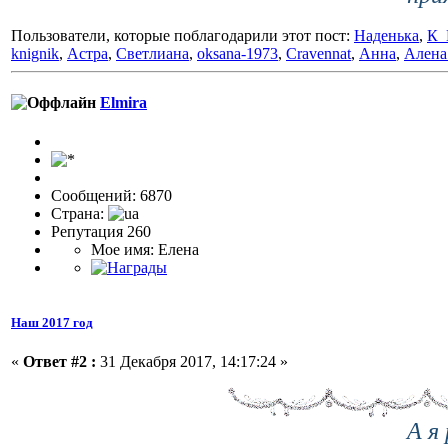
Пользователи, которые поблагодарили этот пост:
Наденька
,
К_
knignik
,
Астра
,
Светлиана
,
oksana-1973
,
Cravennat
,
Анна
,
Алена
Elmira
Сообщений: 6870
Страна:
Репутация 260
Мое имя: Елена
Наш 2017 год
«
Ответ #2 :
31 Декабря 2017, 14:17:24 »
А я