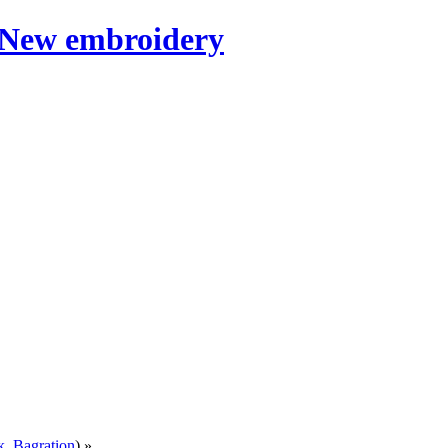
к
,
Bagration
) »