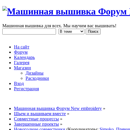
Машинная вышивка для всех. Мы научим вас вышивать!
На сайт
Форум
Календарь
Галерея
Магазин
Дизайны
Расходники
Вход
Регистрация
Машинная вышивка Форум New embroidery
»
Шьем и вышиваем вместе
»
Совместные процессы
»
Завершенные проекты
»
Новогодние совместники
(Координаторы:
Simoko
,
Пряни