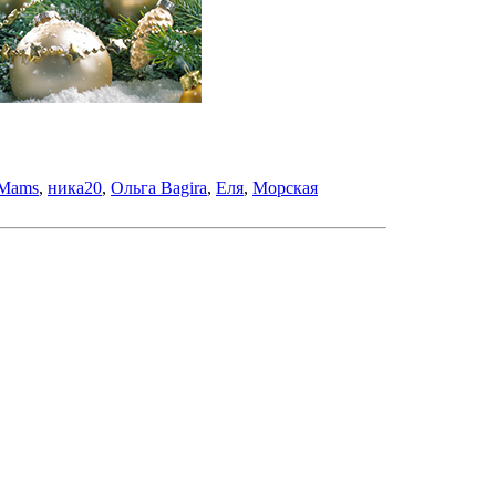
Mams
,
ника20
,
Ольга Bagira
,
Еля
,
Морская