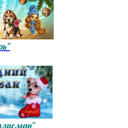
рь"
алисман"