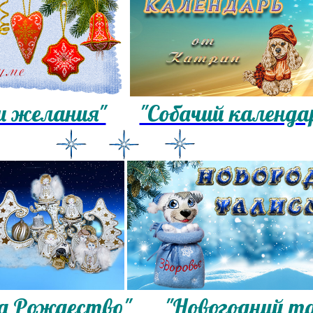
и желания"
"Собачий календа
а Рождество"
"Новогодний т