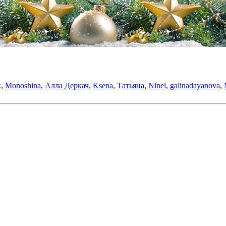
к
,
Monoshina
,
Алла Деркач
,
Ksena
,
Татьяна
,
Ninel
,
galinadayanova
,