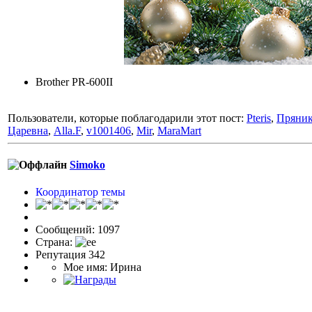
Brother PR-600II
Пользователи, которые поблагодарили этот пост:
Pteris
,
Пряни
Царевна
,
Alla.F
,
v1001406
,
Mir
,
MaraMart
Simoko
Координатор темы
Сообщений: 1097
Страна:
Репутация 342
Мое имя: Ирина