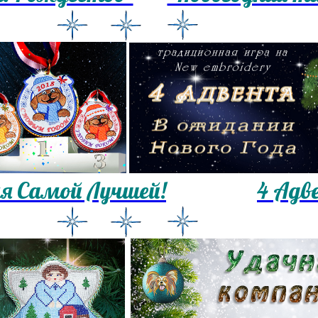
я Самой Лучшей!
4 Адв