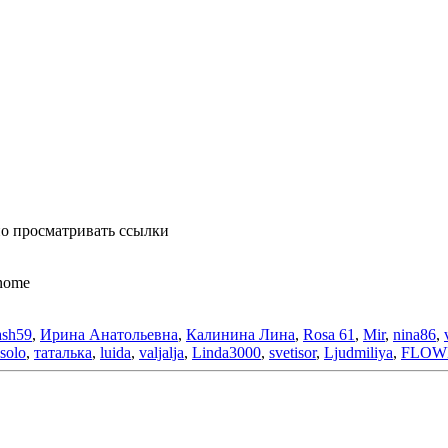
о просматривать ссылки
anome
ash59
,
Ирина Анатольевна
,
Калинина Лина
,
Rosa 61
,
Mir
,
nina86
,
solo
,
таталька
,
luida
,
valjalja
,
Linda3000
,
svetisor
,
Ljudmiliya
,
FLOW