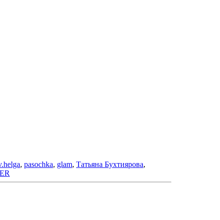
v.helga
,
pasochka
,
glam
,
Татьяна Бухтиярова
,
ER