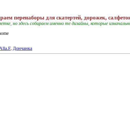
ираем перенаборы для скатертей, дорожек, салфеток 
тке, но здесь собираем именно те дизайны, которые изначально 
anome
Alla.F
,
Дончанка