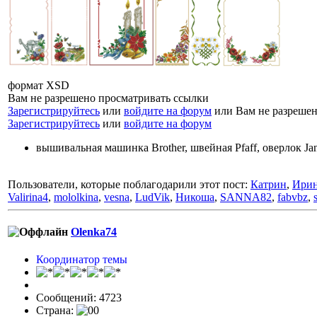
формат XSD
Вам не разрешено просматривать ссылки
Зарегистрируйтесь
или
войдите на форум
или Вам не разрешен
Зарегистрируйтесь
или
войдите на форум
вышивальная машинка Brother, швейная Pfaff, оверлок J
Пользователи, которые поблагодарили этот пост:
Катрин
,
Ирин
Valirina4
,
mololkina
,
vesna
,
LudVik
,
Никоша
,
SANNA82
,
fabvbz
,
Olenka74
Координатор темы
Сообщений: 4723
Страна: