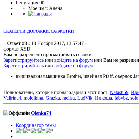
Репутация 90
Мое имя: Алена
СКАТЕРТИ, ДОРОЖКИ, САЛФЕТКИ
«
Ответ #3 :
13 Ноября 2017, 13:57:47 »
формат XSD
Вам не разрешено просматривать ссылки
Зарегистрируйтесь
или
войдите на форум
или Вам не разрешен
Зарегистрируйтесь
или
войдите на форум
вышивальная машинка Brother, швейная Pfaff, оверлок J
Пользователи, которые поблагодарили этот пост:
Natash59
,
Ири
Valirina4
,
mololkina
,
Grazka
,
melisa
,
LudVik
,
Никоша
,
fabvbz
,
solo
Olenka74
Координатор темы