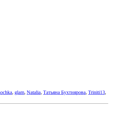
sochka
,
glam
,
Nataliа
,
Татьяна Бухтиярова
,
Triniti13
,