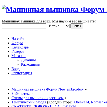
Машинная вышивка для всех. Мы научим вас вышивать!
На сайт
Форум
Календарь
Галерея
Магазин
Дизайны
Расходники
Вход
Регистрация
Машинная вышивка Форум New embroidery
»
Библиотека
»
Схемы для вышивки крестиком
»
Тематический раздел
(Координаторы:
Olenka74
,
Romashka
СКАТЕРТИ, ДОРОЖКИ, САЛФЕТКИ