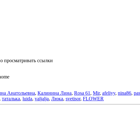
о просматривать ссылки
anome
на Анатольевна
,
Калинина Лина
,
Rosa 61
,
Mir
,
afeliyy
,
nina86
,
pa
,
таталька
,
luida
,
valjalja
,
Люка
,
svetisor
,
FLOWER