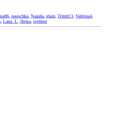
ina86
,
pasochka
,
Nataliа
,
glam
,
Triniti13
,
Valirina4
,
a
,
Lana_L
,
Люка
,
svetisor