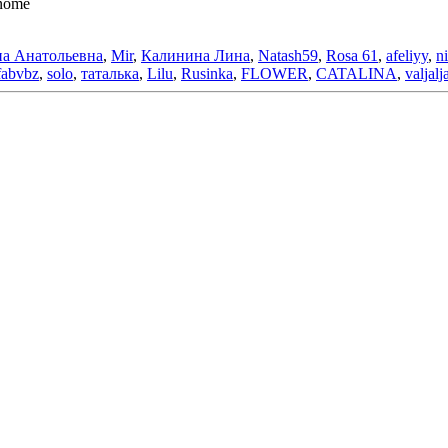
anome
а Анатольевна
,
Mir
,
Калинина Лина
,
Natash59
,
Rosa 61
,
afeliyy
,
n
fabvbz
,
solo
,
таталька
,
Lilu
,
Rusinka
,
FLOWER
,
CATALINA
,
valjalj