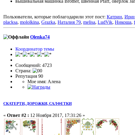
вышивальная машинка Brother, швейная Pfaff, оверлок J
Пользователи, которые поблагодарили этот пост:
Катрин
,
Ирин
placksa
,
mololkina
,
Grazka
,
Наталия 79
,
melisa
,
LudVik
,
Никоша
,
Olenka74
Координатор темы
Сообщений: 4723
Страна:
Репутация 90
Мое имя: Алена
СКАТЕРТИ, ДОРОЖКИ, САЛФЕТКИ
«
Ответ #2 :
12 Ноября 2017, 17:31:26 »