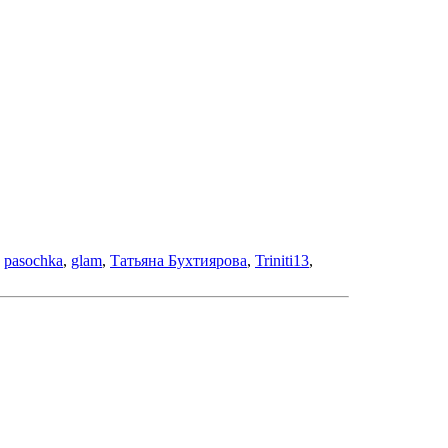
,
pasochka
,
glam
,
Татьяна Бухтиярова
,
Triniti13
,