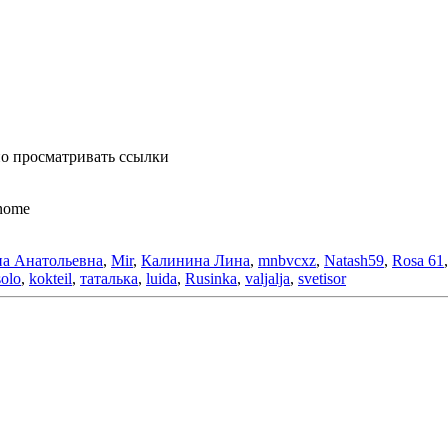
о просматривать ссылки
anome
а Анатольевна
,
Mir
,
Калинина Лина
,
mnbvcxz
,
Natash59
,
Rosa 61
solo
,
kokteil
,
таталька
,
luida
,
Rusinka
,
valjalja
,
svetisor