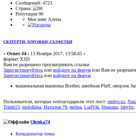
Сообщений: 4723
Страна:
Репутация 90
Мое имя: Алена
СКАТЕРТИ, ДОРОЖКИ, САЛФЕТКИ
«
Ответ #4 :
13 Ноября 2017, 13:58:45 »
формат XSD
Вам не разрешено просматривать ссылки
Зарегистрируйтесь
или
войдите на форум
или Вам не разрешен
Зарегистрируйтесь
или
войдите на форум
вышивальная машинка Brother, швейная Pfaff, оверлок J
Пользователи, которые поблагодарили этот пост:
mnbvcxz
,
Nat
Triniti13
,
mololkina
,
Наталия 79
,
melisa
,
LudVik
,
Никоша
,
fabvbz
,
Olenka74
Координатор темы