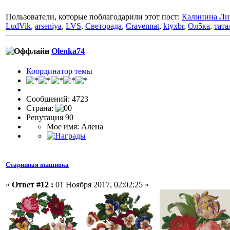
Пользователи, которые поблагодарили этот пост:
Калинина Ли
LudVik
,
arseniya
,
LVS
,
Светорада
,
Cravennat
,
ktyxbr
,
Ол5ка
,
тата
Olenka74
Координатор темы
Сообщений: 4723
Страна:
Репутация 90
Мое имя: Алена
Старинная вышивка
«
Ответ #12 :
01 Ноября 2017, 02:02:25 »