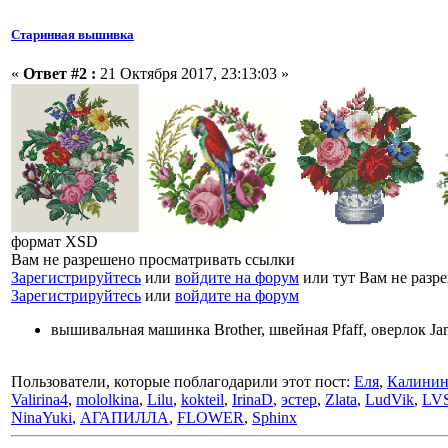
Старинная вышивка
«
Ответ #2 :
21 Октября 2017, 23:13:03 »
формат XSD
Вам не разрешено просматривать ссылки
Зарегистрируйтесь
или
войдите на форум
или тут Вам не разр
Зарегистрируйтесь
или
войдите на форум
вышивальная машинка Brother, швейная Pfaff, оверлок J
Пользователи, которые поблагодарили этот пост:
Еля
,
Калинин
Valirina4
,
mololkina
,
Lilu
,
kokteil
,
IrinaD
,
эстер
,
Zlata
,
LudVik
,
LV
NinaYuki
,
АГАПИЛЛА
,
FLOWER
,
Sphinx