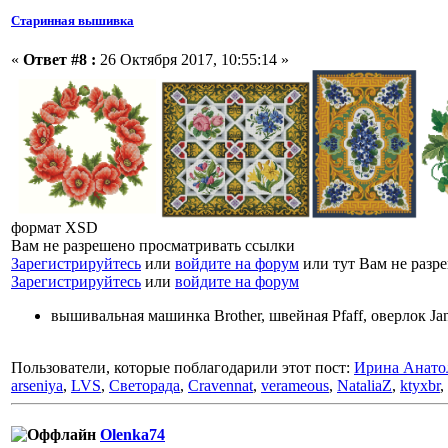
Старинная вышивка
«
Ответ #8 :
26 Октября 2017, 10:55:14 »
формат XSD
Вам не разрешено просматривать ссылки
Зарегистрируйтесь
или
войдите на форум
или тут Вам не разр
Зарегистрируйтесь
или
войдите на форум
вышивальная машинка Brother, швейная Pfaff, оверлок J
Пользователи, которые поблагодарили этот пост:
Ирина Анато
arseniya
,
LVS
,
Светорада
,
Cravennat
,
verameous
,
NataliaZ
,
ktyxbr
,
Olenka74