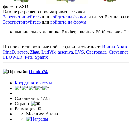
формат XSD
Вам не разрешено просматривать ссылки
Зарегистрируйтесь
или
войдите на форум
или тут Вам не разр
Зарегистрируйтесь
или
войдите на форум
вышивальная машинка Brother, швейная Pfaff, оверлок J
Пользователи, которые поблагодарили этот пост:
Ирина Анато
IrinaD
,
эстер
,
Zlata
,
LudVik
,
arseniya
,
LVS
,
Светорада
,
Cravennat
FLOWER
,
Feta
,
Sphinx
Olenka74
Координатор темы
Сообщений: 4723
Страна:
Репутация 90
Мое имя: Алена