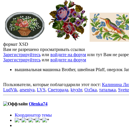
формат XSD
Вам не разрешено просматривать ссылки
Зарегистрируйтесь
или
войдите на форум
или тут Вам не разр
Зарегистрируйтесь
или
войдите на форум
вышивальная машинка Brother, швейная Pfaff, оверлок J
Пользователи, которые поблагодарили этот пост:
Калинина Ли
LudVik
,
arseniya
,
LVS
,
Светорада
,
ktyxbr
,
Ол5ка
,
таталька
,
Svetu
Olenka74
Координатор темы