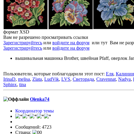
формат XSD
Вам не разрешено просматривать ссылки
Зарегистрируйтесь
или
войдите на форум
или тут Вам не разр
Зарегистрируйтесь
или
войдите на форум
вышивальная машинка Brother, швейная Pfaff, оверлок J
Пользователи, которые поблагодарили этот пост:
Еля
,
Калинин
IrinaD
,
melisa
,
Zlata
,
LudVik
,
LVS
,
Светорада
,
Cravennat
,
Nadya
,
Sphinx
,
tina
Olenka74
Координатор темы
Сообщений: 4723
Страна: