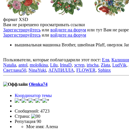
формат XSD
Вам не разрешено просматривать ссылки
Зарегистрируйтесь
или
войдите на форум
или тут Вам не разр
Зарегистрируйтесь
или
войдите на форум
вышивальная машинка Brother, швейная Pfaff, оверлок J
Пользователи, которые поблагодарили этот пост:
Еля
,
Калинин
Nataliа
,
antol
,
mololkina
,
Lilu
,
IrinaD
,
эстер
,
irischa
,
Zlata
,
LudVik
,
Светлана50
,
NinaYuki
,
АГАПИЛЛА
,
FLOWER
,
Sphinx
Olenka74
Координатор темы
Сообщений: 4723
Страна:
Репутация 90
Мое имя: Алена