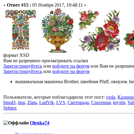
«
Ответ #15 :
05 Ноября 2017, 10:48:11 »
формат XSD
Вам не разрешено просматривать ссылки
Зарегистрируйтесь
или
войдите на форум
или Вам не разрешен
Зарегистрируйтесь
или
войдите на форум
вышивальная машинка Brother, швейная Pfaff, оверлок J
Пользователи, которые поблагодарили этот пост:
viola
,
Калини
IrinaD
,
tina
,
Zlata
,
LudVik
,
LVS
,
Светорада
,
Cravennat
,
ktyxbr
,
Val
Sphinx
Olenka74