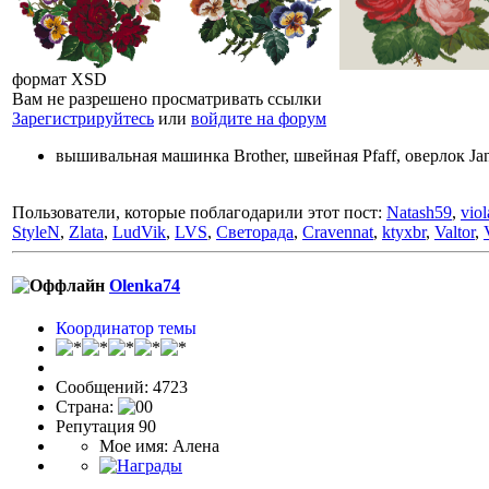
формат XSD
Вам не разрешено просматривать ссылки
Зарегистрируйтесь
или
войдите на форум
вышивальная машинка Brother, швейная Pfaff, оверлок J
Пользователи, которые поблагодарили этот пост:
Natash59
,
viol
StyleN
,
Zlata
,
LudVik
,
LVS
,
Светорада
,
Cravennat
,
ktyxbr
,
Valtor
,
Olenka74
Координатор темы
Сообщений: 4723
Страна:
Репутация 90
Мое имя: Алена