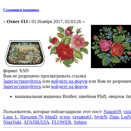
Старинная вышивка
«
Ответ #13 :
01 Ноября 2017, 02:03:26 »
формат XSD
Вам не разрешено просматривать ссылки
Зарегистрируйтесь
или
войдите на форум
или Вам не разрешен
Зарегистрируйтесь
или
войдите на форум
вышивальная машинка Brother, швейная Pfaff, оверлок J
Пользователи, которые поблагодарили этот пост:
Natash59
,
viol
Lana_L
,
Наталия 79
,
IrinaD
,
эстер
,
татьяна61
,
StyleN
,
Zlata
,
LudV
NinaYuki
,
АГАПИЛЛА
,
FLOWER
,
Sphinx