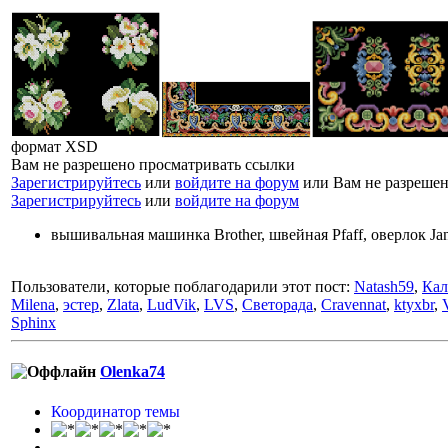
формат XSD
Вам не разрешено просматривать ссылки
Зарегистрируйтесь
или
войдите на форум
или Вам не разрешен
Зарегистрируйтесь
или
войдите на форум
вышивальная машинка Brother, швейная Pfaff, оверлок J
Пользователи, которые поблагодарили этот пост:
Natash59
,
Кал
Milena
,
эстер
,
Zlata
,
LudVik
,
LVS
,
Светорада
,
Cravennat
,
ktyxbr
,
Sphinx
Olenka74
Координатор темы