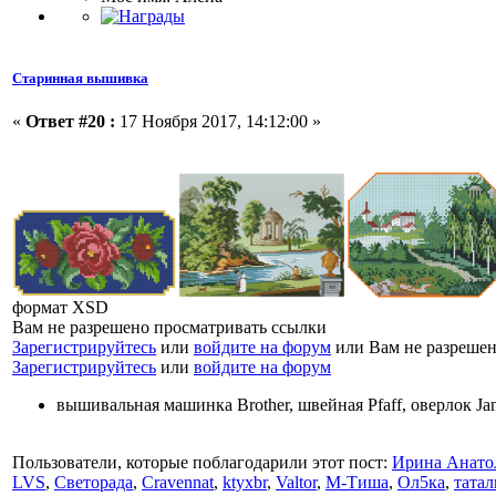
Старинная вышивка
«
Ответ #20 :
17 Ноября 2017, 14:12:00 »
формат XSD
Вам не разрешено просматривать ссылки
Зарегистрируйтесь
или
войдите на форум
или Вам не разрешен
Зарегистрируйтесь
или
войдите на форум
вышивальная машинка Brother, швейная Pfaff, оверлок J
Пользователи, которые поблагодарили этот пост:
Ирина Анато
LVS
,
Светорада
,
Cravennat
,
ktyxbr
,
Valtor
,
М-Тиша
,
Ол5ка
,
татал