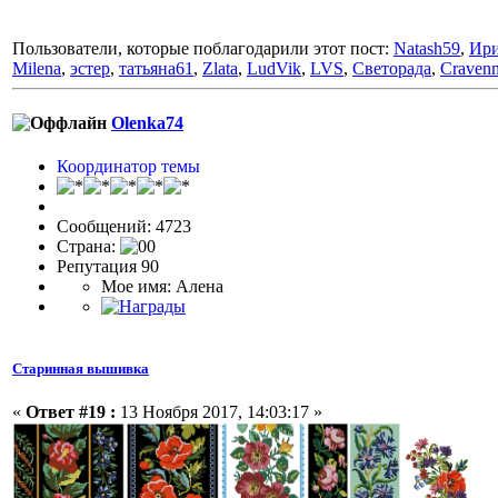
Пользователи, которые поблагодарили этот пост:
Natash59
,
Ири
Milena
,
эстер
,
татьяна61
,
Zlata
,
LudVik
,
LVS
,
Светорада
,
Cravenn
Olenka74
Координатор темы
Сообщений: 4723
Страна:
Репутация 90
Мое имя: Алена
Старинная вышивка
«
Ответ #19 :
13 Ноября 2017, 14:03:17 »