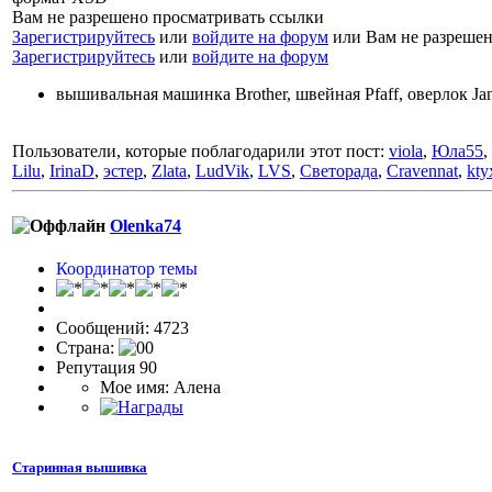
Вам не разрешено просматривать ссылки
Зарегистрируйтесь
или
войдите на форум
или Вам не разрешен
Зарегистрируйтесь
или
войдите на форум
вышивальная машинка Brother, швейная Pfaff, оверлок J
Пользователи, которые поблагодарили этот пост:
viola
,
Юла55
,
Lilu
,
IrinaD
,
эстер
,
Zlata
,
LudVik
,
LVS
,
Светорада
,
Cravennat
,
kty
Olenka74
Координатор темы
Сообщений: 4723
Страна:
Репутация 90
Мое имя: Алена
Старинная вышивка