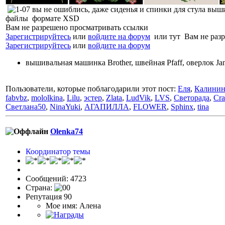
вы не ошиблись, даже сиденья и спинки для стула вы
файлы формате XSD
Вам не разрешено просматривать ссылки
Зарегистрируйтесь
или
войдите на форум
или тут Вам не разр
Зарегистрируйтесь
или
войдите на форум
вышивальная машинка Brother, швейная Pfaff, оверлок J
Пользователи, которые поблагодарили этот пост:
Еля
,
Калинин
fabvbz
,
mololkina
,
Lilu
,
эстер
,
Zlata
,
LudVik
,
LVS
,
Светорада
,
Cra
Светлана50
,
NinaYuki
,
АГАПИЛЛА
,
FLOWER
,
Sphinx
,
tina
Olenka74
Координатор темы
Сообщений: 4723
Страна:
Репутация 90
Мое имя: Алена