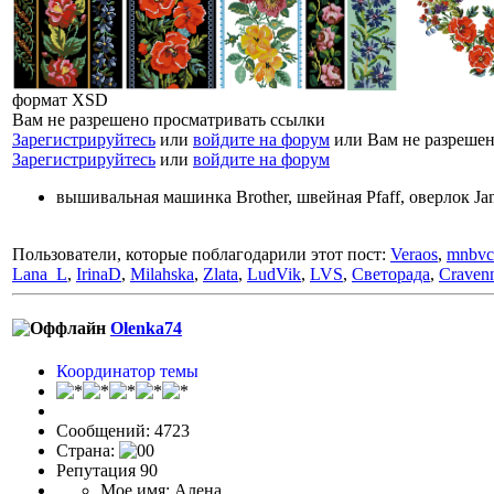
формат XSD
Вам не разрешено просматривать ссылки
Зарегистрируйтесь
или
войдите на форум
или Вам не разрешен
Зарегистрируйтесь
или
войдите на форум
вышивальная машинка Brother, швейная Pfaff, оверлок J
Пользователи, которые поблагодарили этот пост:
Veraos
,
mnbvc
Lana_L
,
IrinaD
,
Milahska
,
Zlata
,
LudVik
,
LVS
,
Светорада
,
Craven
Olenka74
Координатор темы
Сообщений: 4723
Страна:
Репутация 90
Мое имя: Алена