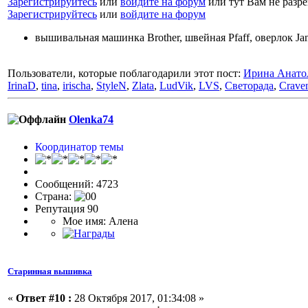
Зарегистрируйтесь
или
войдите на форум
или тут Вам не разр
Зарегистрируйтесь
или
войдите на форум
вышивальная машинка Brother, швейная Pfaff, оверлок J
Пользователи, которые поблагодарили этот пост:
Ирина Анато
IrinaD
,
tina
,
irischa
,
StyleN
,
Zlata
,
LudVik
,
LVS
,
Светорада
,
Crave
Olenka74
Координатор темы
Сообщений: 4723
Страна:
Репутация 90
Мое имя: Алена
Старинная вышивка
«
Ответ #10 :
28 Октября 2017, 01:34:08 »