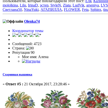
Пользователи, которые поблагодарили этот пост:
Еля
,
Калинин
mololkina
,
Lilu
,
IrinaD
,
эстер
,
StyleN
,
Zlata
,
LudVik
,
arseniya
,
LVS
Светлана50
,
NinaYuki
,
АГАПИЛЛА
,
FLOWER
,
Feta
,
Sphinx
,
tin
Olenka74
Координатор темы
Сообщений: 4723
Страна:
Репутация 90
Мое имя: Алена
Старинная вышивка
«
Ответ #5 :
21 Октября 2017, 23:28:46 »