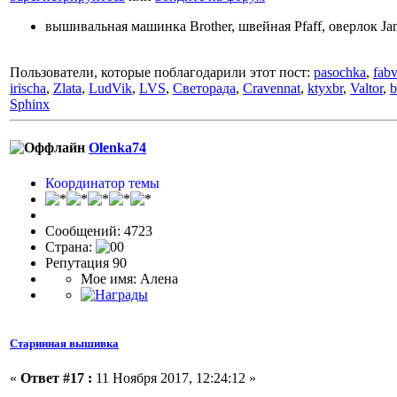
вышивальная машинка Brother, швейная Pfaff, оверлок J
Пользователи, которые поблагодарили этот пост:
pasochka
,
fab
irischa
,
Zlata
,
LudVik
,
LVS
,
Светорада
,
Cravennat
,
ktyxbr
,
Valtor
,
b
Sphinx
Olenka74
Координатор темы
Сообщений: 4723
Страна:
Репутация 90
Мое имя: Алена
Старинная вышивка
«
Ответ #17 :
11 Ноября 2017, 12:24:12 »