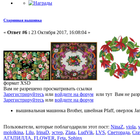
Старинная вышивка
«
Ответ #6 :
23 Октября 2017, 16:08:04 »
формат XSD
Вам не разрешено просматривать ссылки
Зарегистрируйтесь
или
войдите на форум
или тут Вам не разр
Зарегистрируйтесь
или
войдите на форум
вышивальная машинка Brother, швейная Pfaff, оверлок J
Пользователи, которые поблагодарили этот пост:
NinaZ
,
viola
,
mololkina
,
Lilu
,
IrinaD
,
эстер
,
Zlata
,
LudVik
,
LVS
,
Светорада
,
Cra
АГАПИЛЛА
,
FLOWER
,
Feta
,
Sphinx