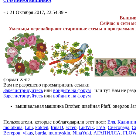
СТАРИННАЯ ВЫШИВКА
«
:
21 Октября 2017, 22:54:39 »
Вышивк
Сейчас в сети м
Умельцы перенабирают старинные схемы в программах и д
формат XSD
Вам не разрешено просматривать ссылки
Зарегистрируйтесь
или
войдите на форум
или тут Вам не разр
Зарегистрируйтесь
или
войдите на форум
вышивальная машинка Brother, швейная Pfaff, оверлок J
Пользователи, которые поблагодарили этот пост:
Еля
,
Калинин
mololkina
,
Lilu
,
kokteil
,
IrinaD
,
эстер
,
LudVik
,
LVS
,
Светорада
,
C
Ветерок
,
vikas
,
burda
,
murmyskin
,
NinaYuki
,
АГАПИЛЛА
,
FLO