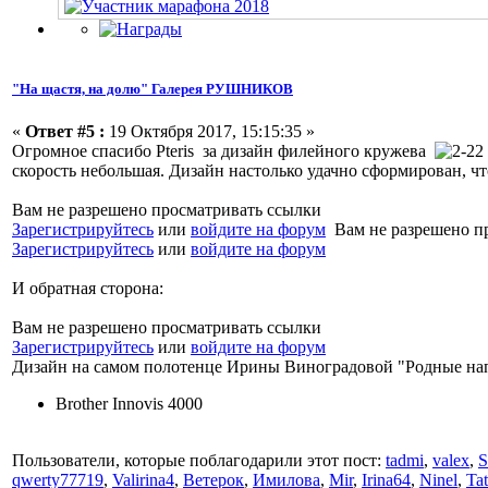
"На щастя, на долю" Галерея РУШНИКОВ
«
Ответ #5 :
19 Октября 2017, 15:15:35 »
Огромное спасибо Pteris за дизайн филейного кружева
скорость небольшая. Дизайн настолько удачно сформирован, чт
Вам не разрешено просматривать ссылки
Зарегистрируйтесь
или
войдите на форум
Вам не разрешено п
Зарегистрируйтесь
или
войдите на форум
И обратная сторона:
Вам не разрешено просматривать ссылки
Зарегистрируйтесь
или
войдите на форум
Дизайн на самом полотенце Ирины Виноградовой "Родные на
Brother Innovis 4000
Пользователи, которые поблагодарили этот пост:
tadmi
,
valex
,
S
qwerty77719
,
Valirina4
,
Ветерок
,
Имилова
,
Mir
,
Irina64
,
Ninel
,
Ta