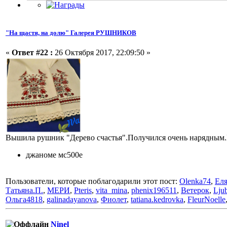
"На щастя, на долю" Галерея РУШНИКОВ
«
Ответ #22 :
26 Октября 2017, 22:09:50 »
Вышила рушник "Дерево счастья".Получился очень нарядным.Б
джаноме мс500е
Пользователи, которые поблагодарили этот пост:
Olenka74
,
Ел
Татьяна.П.
,
МЕРИ
,
Pteris
,
vita_mina
,
phenix196511
,
Ветерок
,
Lju
Ольга4818
,
galinadayanova
,
Фиолет
,
tatiana.kedrovka
,
FleurNoelle
Ninel