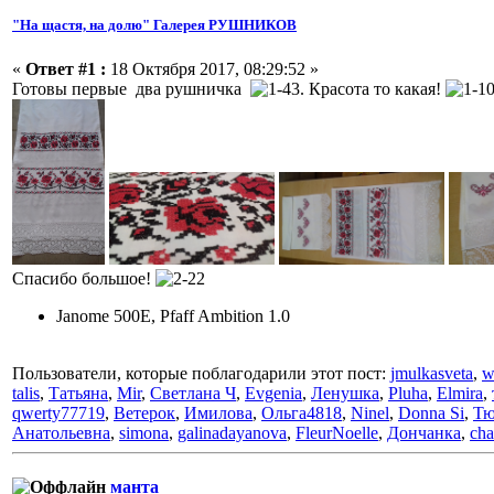
"На щастя, на долю" Галерея РУШНИКОВ
«
Ответ #1 :
18 Октября 2017, 08:29:52 »
Готовы первые два рушничка
. Красота то какая!
Спасибо большое!
Janome 500E, Pfaff Ambition 1.0
Пользователи, которые поблагодарили этот пост:
jmulkasveta
,
w
talis
,
Татьяна
,
Mir
,
Светлана Ч
,
Evgenia
,
Ленушка
,
Pluha
,
Elmira
,
qwerty77719
,
Ветерок
,
Имилова
,
Ольга4818
,
Ninel
,
Donna Si
,
Тю
Анатольевна
,
simona
,
galinadayanova
,
FleurNoelle
,
Дончанка
,
cha
манта