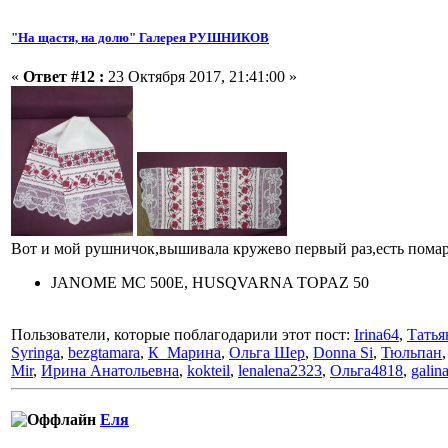
"На щастя, на долю" Галерея РУШНИКОВ
«
Ответ #12 :
23 Октября 2017, 21:41:00 »
Вот и мой рушничок,вышивала кружево первый раз,есть помар
JANOME MC 500E, HUSQVARNA TOPAZ 50
Пользователи, которые поблагодарили этот пост:
Irina64
,
Татья
Syringa
,
bezgtamara
,
К_Марина
,
Ольга Шер
,
Donna Si
,
Тюльпан
Mir
,
Ирина Анатольевна
,
kokteil
,
lenalena2323
,
Ольга4818
,
galin
Еля