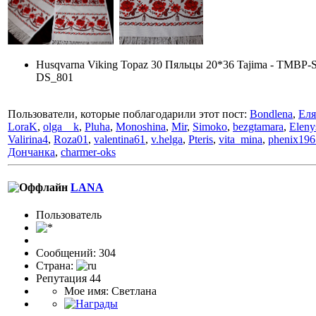
Husqvarna Viking Topaz 30 Пяльцы 20*36 Tajima - TMBP
DS_801
Пользователи, которые поблагодарили этот пост:
Bondlena
,
Еля
LoraK
,
olga__k
,
Pluha
,
Monoshina
,
Mir
,
Simoko
,
bezgtamara
,
Eleny
Valirina4
,
Roza01
,
valentina61
,
v.helga
,
Pteris
,
vita_mina
,
phenix196
Дончанка
,
charmer-oks
LANA
Пользовaтeль
Сообщений: 304
Страна:
Репутация 44
Мое имя: Светлана