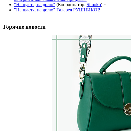
"На щастя, на долю"
(Координатор:
Simoko
) »
"На щастя, на долю" Галерея РУШНИКОВ
Горячие новости