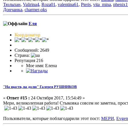
Тюльпан
,
Valirina4
,
Roza01
,
valentina61
,
Pteris
,
vita_mina
,
phenix
Дончанка
,
charmer-oks
Еля
Координатор
Сообщений: 2649
Страна:
Репутация 216
Мое имя: Елена
"На щастя, на долю" Галерея РУШНИКОВ
«
Ответ #15 :
24 Октября 2017, 15:54:49 »
Мери, великолепная работа! Стыковка совсем не заметна, прос
Пользователи, которые поблагодарили этот пост:
МЕРИ
,
Evgen