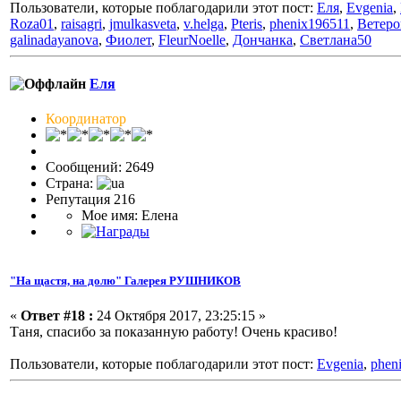
Пользователи, которые поблагодарили этот пост:
Еля
,
Evgenia
,
Roza01
,
raisagri
,
jmulkasveta
,
v.helga
,
Pteris
,
phenix196511
,
Ветеро
galinadayanova
,
Фиолет
,
FleurNoelle
,
Дончанка
,
Светлана50
Еля
Координатор
Сообщений: 2649
Страна:
Репутация 216
Мое имя: Елена
"На щастя, на долю" Галерея РУШНИКОВ
«
Ответ #18 :
24 Октября 2017, 23:25:15 »
Таня, спасибо за показанную работу! Очень красиво!
Пользователи, которые поблагодарили этот пост:
Evgenia
,
phen