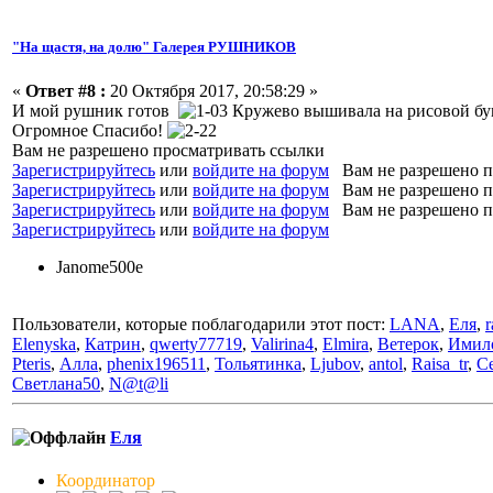
"На щастя, на долю" Галерея РУШНИКОВ
«
Ответ #8 :
20 Октября 2017, 20:58:29 »
И мой рушник готов
Кружево вышивала на рисовой бума
Огромное Спасибо!
Вам не разрешено просматривать ссылки
Зарегистрируйтесь
или
войдите на форум
Вам не разрешено п
Зарегистрируйтесь
или
войдите на форум
Вам не разрешено п
Зарегистрируйтесь
или
войдите на форум
Вам не разрешено п
Зарегистрируйтесь
или
войдите на форум
Janome500e
Пользователи, которые поблагодарили этот пост:
LANA
,
Еля
,
Elenyska
,
Катрин
,
qwerty77719
,
Valirina4
,
Elmira
,
Ветерок
,
Имил
Pteris
,
Алла
,
phenix196511
,
Тольятинка
,
Ljubov
,
antol
,
Raisa_tr
,
С
Светлана50
,
N@t@li
Еля
Координатор