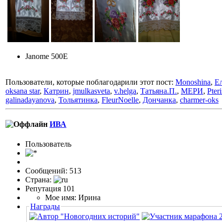
Janome 500E
Пользователи, которые поблагодарили этот пост:
Monoshina
,
Е
oksana star
,
Катрин
,
jmulkasveta
,
v.helga
,
Татьяна.П.
,
МЕРИ
,
Pteri
galinadayanova
,
Тольятинка
,
FleurNoelle
,
Дончанка
,
charmer-oks
ИВА
Пользовaтeль
Сообщений: 513
Страна:
Репутация 101
Мое имя: Ирина
Награды