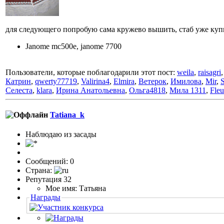
для следующего попробую сама кружево вышить, стаб уже куп
Janome mc500e, janome 7700
Пользователи, которые поблагодарили этот пост:
weila
,
raisagri
Катрин
,
qwerty77719
,
Valirina4
,
Elmira
,
Ветерок
,
Имилова
,
Mir
,
Селеста
,
klara
,
Ирина Анатольевна
,
Ольга4818
,
Мила 1311
,
Fleu
Tatiana_k
Наблюдаю из засады
Сообщений: 0
Страна:
Репутация 32
Мое имя: Татьяна
Награды