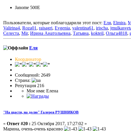
Janome 500E
Пользователи, которые поблагодарили этот пост:
Еля
,
Elmira
,
M
Valirina4
,
Roza01
,
raisagri
,
Evgenia
,
valentina61
,
irischa
,
jmulkasvet
Селеста
,
Mir
,
Ирина Анатольевна
,
Татьяна
,
kokteil
,
Ольга4818
,
Еля
Координатор
Сообщений: 2649
Страна:
Репутация 216
Мое имя: Елена
"На щастя, на долю" Галерея РУШНИКОВ
«
Ответ #20 :
25 Октября 2017, 17:27:02 »
Марина, очень-очень красиво