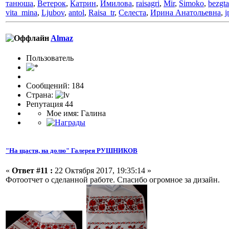
танюша
,
Ветерок
,
Катрин
,
Имилова
,
raisagri
,
Mir
,
Simoko
,
bezgt
vita_mina
,
Ljubov
,
antol
,
Raisa_tr
,
Селеста
,
Ирина Анатольевна
,
j
Almaz
Пользовaтeль
Сообщений: 184
Страна:
Репутация 44
Мое имя: Галина
"На щастя, на долю" Галерея РУШНИКОВ
«
Ответ #11 :
22 Октября 2017, 19:35:14 »
Фотоотчет о сделанной работе. Спасибо огромное за дизайн.