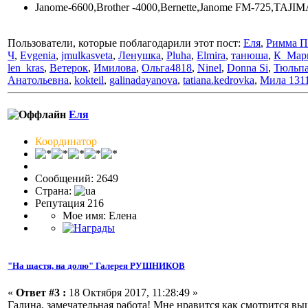
Janome-6600,Brother -4000,Bernette,Janome FM-725,TAJIM
Пользователи, которые поблагодарили этот пост:
Еля
,
Римма П
Ч
,
Evgenia
,
jmulkasveta
,
Ленушка
,
Pluha
,
Elmira
,
танюша
,
К_Мар
len_kras
,
Ветерок
,
Имилова
,
Ольга4818
,
Ninel
,
Donna Si
,
Тюльп
Анатольевна
,
kokteil
,
galinadayanova
,
tatiana.kedrovka
,
Мила 131
Еля
Координатор
Сообщений: 2649
Страна:
Репутация 216
Мое имя: Елена
"На щастя, на долю" Галерея РУШНИКОВ
«
Ответ #3 :
18 Октября 2017, 11:28:49 »
Галина, замечательная работа! Мне нравится как смотрится в