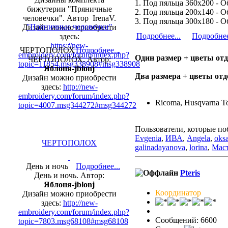
1. Под пяльца 360х200 - 
бижутерии "Пряничные
2. Под пяльца 200х140 - 
человечки". Автор IrenaV.
3. Под пяльца 300х180 - 
"Пряничные человечки"
Дизайн можно приобрести
Подробнее...
Подробнее
здесь:
https://new-
ЧЕРТОПОЛОХ
Подробнее...
embroidery.com/forum/index.php?
Один размер + цветы от
ЧЕРТОПОЛОХ. Автор:
topic=11854.msg338908#msg338908
Яблоня-jblonj
Два размера + цветы отд
Дизайн можно приобрести
здесь:
http://new-
embroidery.com/forum/index.php?
Ricoma, Husqvarna To
topic=4007.msg344272#msg344272
Пользователи, которые по
Evgenia
,
ИВА
,
Angela
,
oks
ЧЕРТОПОЛОХ
galinadayanova
,
lorina
,
Мас
День и ночь
Подробнее...
Pteris
День и ночь. Автор:
Яблоня-jblonj
Координатор
Дизайн можно приобрести
здесь:
http://new-
embroidery.com/forum/index.php?
Сообщений: 6600
topic=7803.msg68108#msg68108