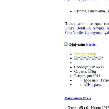
Ricoma, Husqvarna To
Пользователи, которые по
Ольга
,
BoldBug
,
Агурка
,
А
FleurNoelle
,
Иринушка
,
ga
Pteris
Координатор
Сообщений: 6600
Страна:
Репутация 1011
Мое имя: Тать
Магазинчик Pteris
«
Ответ #5 :
01 Июня 2016,