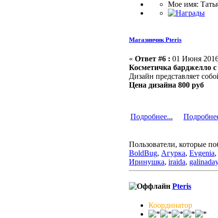
Мое имя: Тать
Магазинчик Pteris
«
Ответ #6 :
01 Июня 2016,
Косметичка барджелло с
Дизайн представляет соб
Цена дизайна 800 руб
Подробнее...
Подробнее
Пользователи, которые по
BoldBug
,
Агурка
,
Evgenia
Иринушка
,
iraida
,
galinada
Pteris
Координатор