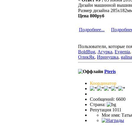
Дизайн машинной выши
Размер дизайна 285х182мм
Цена 800руб
Подробнее...
Подробнее
Пользователи, которые по
BoldBug
,
Агурка
,
Evgenia
ОликЯк
,
Иринушка
,
galin
Pteris
Координатор
Сообщений: 6600
Страна:
Репутация 1011
Мое имя: Тать