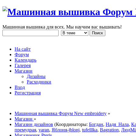
Машинная вышивка для всех. Мы научим вас вышивать!
На сайт
Форум
Календарь
Галерея
Магазин
Дизайны
Расходники
Вход
Регистрация
Машинная вышивка Форум New embroidery
»
Магазин
»
Магазин дизайнов
(Координаторы:
Богдан
,
Надя_Нала
,
К
премудрая
,
varan
,
Яблоня-jblonj
,
tufelllka
,
Bagration
,
ЛюдMi
Магазинчик Pteris