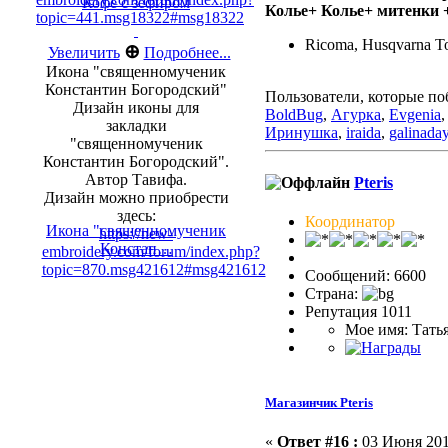
Кофе с зефиром
Колье+ Колье+ митенки +
topic=441.msg18322#msg18322
Ricoma, Husqvarna To
⊕
Увеличить
Подробнее...
Икона "священномученик
Константин Богородский"
Пользователи, которые по
Дизайн иконы для
BoldBug
,
Агурка
,
Evgenia
закладки
Иринушка
,
iraida
,
galinada
"священномученик
Константин Богородский".
Автор Тавифа.
Pteris
Дизайн можно приобрести
здесь:
Координатор
Икона "священномуч­еник
https://new-
Констан…
embroidery.com/forum/index.php?
topic=870.msg421612#msg421612
Сообщений: 6600
Страна:
Репутация 1011
Мое имя: Тать
Магазинчик Pteris
«
Ответ #16 :
03 Июня 2016