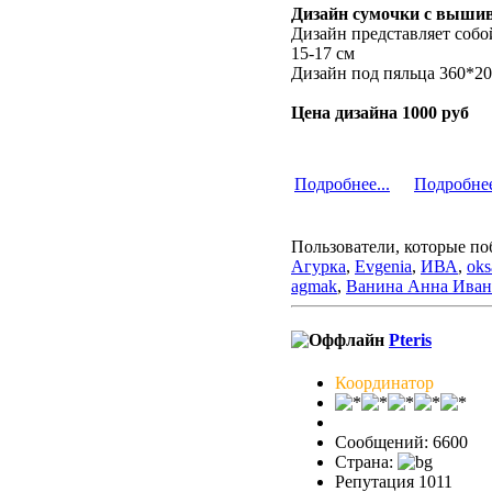
Дизайн сумочки с вышив
Дизайн представляет собо
15-17 см
Дизайн под пяльца 360*2
Цена дизайна 1000 руб
Подробнее...
Подробнее
Пользователи, которые по
Агурка
,
Evgenia
,
ИВА
,
ok
agmak
,
Ванина Анна Иван
Pteris
Координатор
Сообщений: 6600
Страна:
Репутация 1011