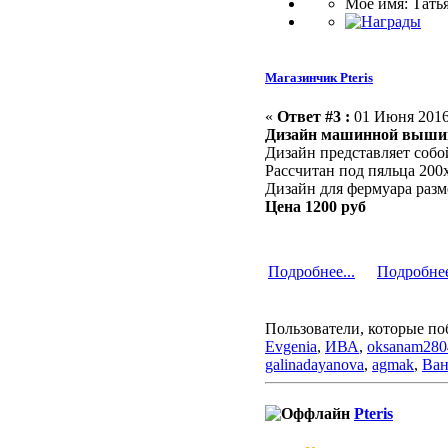
Мое имя: Тать
Магазинчик Pteris
«
Ответ #3 :
01 Июня 2016,
Дизайн машинной выши
Дизайн представляет собо
Рассчитан под пяльца 200
Дизайн для фермуара разм
Цена 1200 руб
Подробнее...
Подробнее
Пользователи, которые по
Evgenia
,
ИВА
,
oksanam280
galinadayanova
,
agmak
,
Ван
Pteris