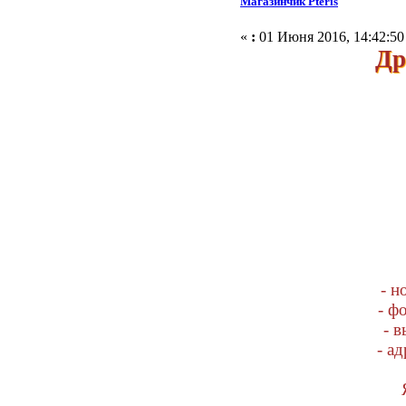
Магазинчик Pteris
«
:
01 Июня 2016, 14:42:50
Др
-
- 
-