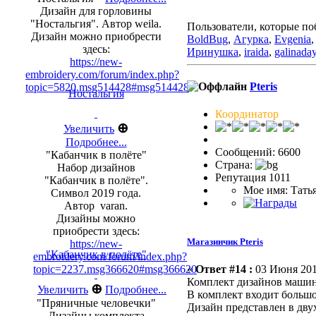
Дизайн для горловины
"Ностальгия". Автор weila.
Пользователи, которые по
Дизайн можно приобрести
BoldBug
,
Агурка
,
Evgenia
здесь:
Иринушка
,
iraida
,
galinada
https://new-
embroidery.com/forum/index.php?
Pteris
topic=5820.msg514428#msg514428
Ностальгия
Координатор
⊕
Увеличить
Подробнее...
Сообщений: 6600
"Кабанчик в полёте"
Страна:
Набор дизайнов
Репутация 1011
"Кабанчик в полёте".
Мое имя: Тать
Символ 2019 года.
Автор varan.
Дизайны можно
приобрести здесь:
Магазинчик Pteris
https://new-
"Кабанчик в полёте"
embroidery.com/forum/index.php?
topic=2237.msg366620#msg366620
«
Ответ #14 :
03 Июня 2016
Комплект дизайнов маш
⊕
Увеличить
Подробнее...
В комплект входит большо
"Пряничные человечки"
Дизайн представлен в двух
Дизайны комплекта