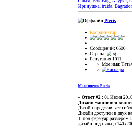
Ольга
,
BoldBug
,
Агурка
,
E
Иринушка
,
iraida
,
Bagratio
Pteris
Координатор
Сообщений: 6600
Страна:
Репутация 1011
Мое имя: Тать
Магазинчик Pteris
«
Ответ #2 :
01 Июня 2016,
Дизайн машинной вышив
Дизайн представляет собо
Дизайн доступен в двух в
1. под фермуар размером 
дизайн под пяльца 140х20