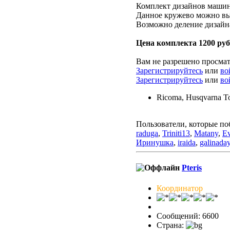
Комплект дизайнов маш
Данное кружево можно выш
Возможно деление дизайна
Цена комплекта 1200 руб
Вам не разрешено просма
Зарегистрируйтесь
или
во
Зарегистрируйтесь
или
во
Ricoma, Husqvarna To
Пользователи, которые по
raduga
,
Triniti13
,
Matany
,
Ev
Иринушка
,
iraida
,
galinada
Pteris
Координатор
Сообщений: 6600
Страна: