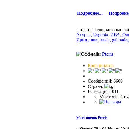
Подробнее...
Подробнее
Пользователи, которые по
Агурка
,
Evgenia
,
ИВА
,
Ол
Иринушка
,
iraida
,
galinada
Pteris
Координатор
Сообщений: 6600
Страна:
Репутация 1011
Мое имя: Тать
Магазинчик Pteris
«
Ответ #9 :
03 Июня 2016,