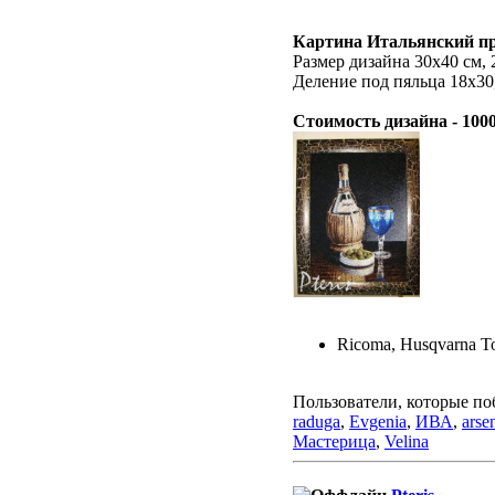
Картина Итальянский п
Размер дизайна 30х40 см, 
Деление под пяльца 18х30,
Стоимость дизайна - 100
Ricoma, Husqvarna To
Пользователи, которые по
raduga
,
Evgenia
,
ИВА
,
arse
Мастерица
,
Velina