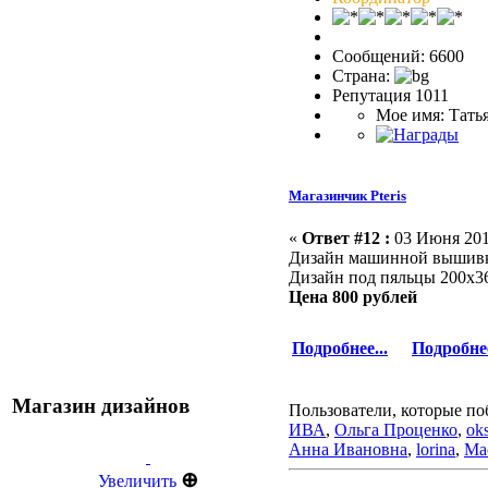
Сообщений: 6600
Страна:
Репутация 1011
Мое имя: Тать
Магазинчик Pteris
«
Ответ #12 :
03 Июня 2016
Дизайн машинной выши
Дизайн под пяльцы 200х3
Цена 800 рублей
Подробнее...
Подробнее
Магазин дизайнов
Пользователи, которые по
ИВА
,
Ольга Проценко
,
ok
Анна Ивановна
,
lorina
,
Ма
⊕
Увеличить