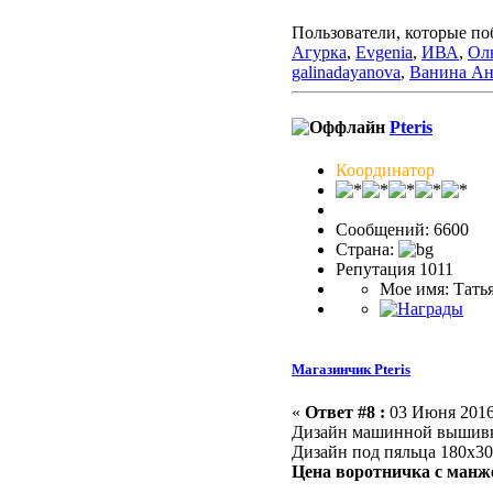
Пользователи, которые по
Агурка
,
Evgenia
,
ИВА
,
Ол
galinadayanova
,
Ванина Ан
Pteris
Координатор
Сообщений: 6600
Страна:
Репутация 1011
Мое имя: Тать
Магазинчик Pteris
«
Ответ #8 :
03 Июня 2016,
Дизайн машинной выши
Дизайн под пяльца 180х30
Цена воротничка с манж