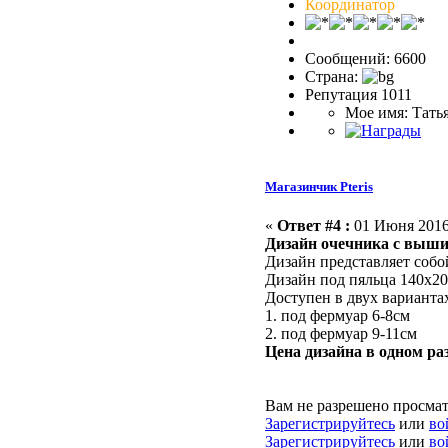
Координатор
Сообщений: 6600
Страна:
Репутация 1011
Мое имя: Тать
Магазинчик Pteris
«
Ответ #4 :
01 Июня 2016,
Дизайн очечника с выш
Дизайн представляет соб
Дизайн под пяльца 140х2
Доступен в двух варианта
1. под фермуар 6-8см
2. под фермуар 9-11см
Цена дизайна в одном ра
Вам не разрешено просма
Зарегистрируйтесь
или
во
Зарегистрируйтесь
или
во