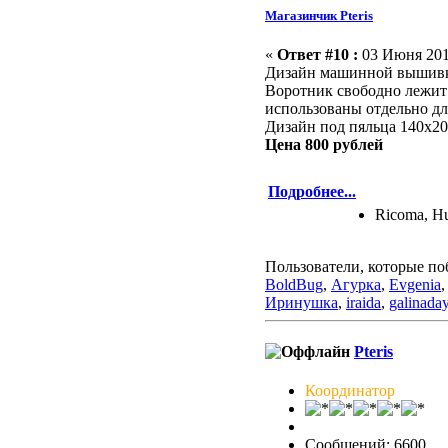
Магазинчик Pteris
«
Ответ #10 :
03 Июня 2016
Дизайн машинной выши
Воротник свободно лежит
использованы отдельно дл
Дизайн под пяльца 140х2
Цена 800 рублей
Подробнее...
Ricoma, Hu
Пользователи, которые по
BoldBug
,
Агурка
,
Evgenia
Иринушка
,
iraida
,
galinada
Pteris
Координатор
Сообщений: 6600