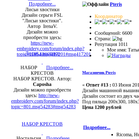
Подробнее...
Pteris
Лисьи хвостики
Дизайн серьги FSL
Координатор
"Лисьи хвостики".
Автор IrenaV.
Дизайн можно
Сообщений: 6600
приобрести здесь:
Страна:
https://new-
Репутация 1011
embroidery.com/forum/index.php?
Мое имя: Тать
Лисьи хвостики
topic=11854.msg417201#msg417201
НАБОР
Подробнее...
Магазинчик Pteris
КРЕСТОВ
НАБОР КРЕСТОВ. Автор:
Caposha
«
Ответ #13 :
03 Июня 2016
Дизайн можно приобрести
Дизайн машинной выши
здесь:
http://new-
Дизайн состоит из двух ча
embroidery.com/forum/index.php?
Под пяльца 200х300, 180х
topic=801.msg54283#msg54283
Цена 1200 рублей
НАБОР КРЕСТОВ
Подробнее...
Ricoma, Hu
Ностальгия
Подробнее...