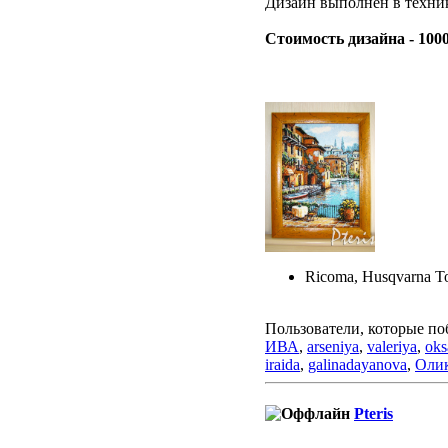
Дизайн выполнен в техник
Стоимость дизайна - 100
Ricoma, Husqvarna To
Пользователи, которые по
ИВА
,
arseniya
,
valeriya
,
ok
iraida
,
galinadayanova
,
Оли
Pteris