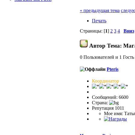
« предыдущая тема
следую
Печать
Страницы: [
1
]
2
3
4
Вниз
Автор
Тема: Мага
0 Пользователей и 1 Гость
Pteris
Координатор
Сообщений: 6600
Страна:
Репутация 1011
Мое имя: Тать