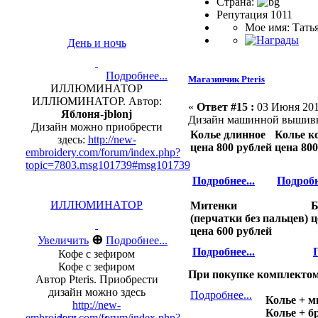
Страна:
Репутация 1011
Мое имя: Тать
День и ночь
Подробнее...
Магазинчик Pteris
ИЛЛЮМИНАТОР
ИЛЛЮМИНАТОР. Автор:
«
Ответ #15 :
03 Июня 2016
Яблоня-jblonj
Дизайн машинной выши
Дизайн можно приобрести
Колье длинное
Колье к
здесь:
http://new-
цена 800 рублей
цена 80
embroidery.com/forum/index.php?
topic=7803.msg101739#msg101739
Подробнее...
Подробн
ИЛЛЮМИНАТОР
Митенки
Б
(перчатки без пальцев)
ц
цена 600 рублей
⊕
Увеличить
Подробнее...
Подробнее...
Кофе с зефиром
Кофе с зефиром
При покупке комплекто
Автор Pteris. Приобрести
дизайн можно здесь
Подробнее...
Колье + м
http://new-
Колье + бр
embroidery.com/forum/index.php?