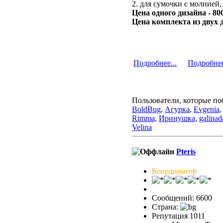
2. для сумочки с молнией
Цена одного дизайна - 80
Цена комплекта из двух 
Подробнее...
Подробнее
Пользователи, которые по
BoldBug
,
Агурка
,
Evgenia
Rimma
,
Иринушка
,
galina
Velina
Pteris
Координатор
Сообщений: 6600
Страна:
Репутация 1011