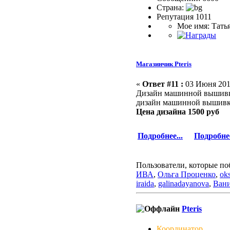
Страна:
Репутация 1011
Мое имя: Тать
Магазинчик Pteris
«
Ответ #11 :
03 Июня 2016
Дизайн машинной выши
дизайн машинной вышивки 
Цена дизайна 1500 руб
Подробнее...
Подробнее
Пользователи, которые по
ИВА
,
Ольга Проценко
,
ok
iraida
,
galinadayanova
,
Вани
Pteris
Координатор