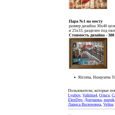
Пара №1 на мосту
размер дизайна 30х40 цел
и 25х33, разделен под пя
Стоимость дизайна - 300
Ricoma, Husqvarna To
Пользователи, которые по
Lyubov
,
Valirina4
,
Ольга
,
С
ElenDeo
,
Дончанка
,
pupsik
Лариса Виленовна
,
Velina