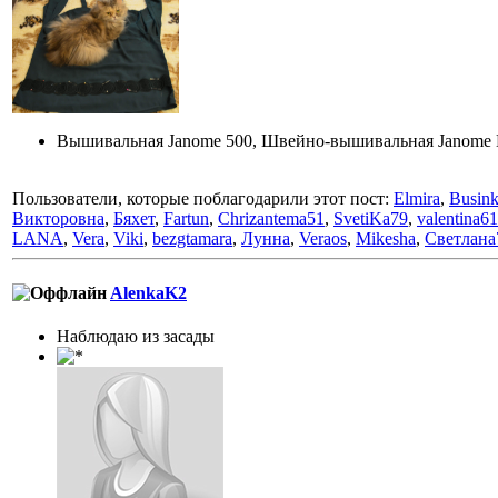
Вышивальная Janome 500, Швейно-вышивальная Janome M
Пользователи, которые поблагодарили этот пост:
Elmira
,
Busin
Викторовна
,
Бяхет
,
Fartun
,
Chrizantema51
,
SvetiKa79
,
valentina61
LANA
,
Vera
,
Viki
,
bezgtamara
,
Лунна
,
Veraos
,
Mikesha
,
Светлана
AlenkaK2
Наблюдаю из засады