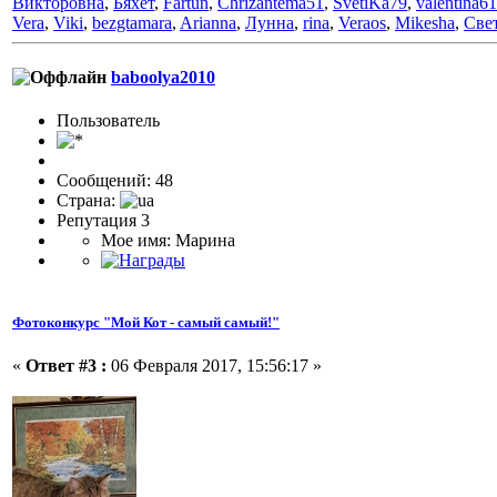
Викторовна
,
Бяхет
,
Fartun
,
Chrizantema51
,
SvetiKa79
,
valentina61
Vera
,
Viki
,
bezgtamara
,
Arianna
,
Лунна
,
rina
,
Veraos
,
Mikesha
,
Све
baboolya2010
Пользоватeль
Сообщений: 48
Страна:
Репутация 3
Мое имя: Марина
Фотоконкурс "Мой Кот - самый самый!"
«
Ответ #3 :
06 Февраля 2017, 15:56:17 »