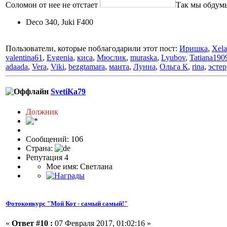
Соломон от нее не отстает
Так мы обдум
Deco 340, Juki F400
Пользователи, которые поблагодарили этот пост:
Иришка
,
Xela
valentina61
,
Evgenia
,
киса
,
Мюслик
,
muraska
,
Lyubov
,
Tatiana190
adaada
,
Vera
,
Viki
,
bezgtamara
,
манта
,
Лунна
,
Ольга К
,
rina
,
эстер
SvetiKa79
Должник
Сообщений: 106
Страна:
Репутация 4
Мое имя: Светлана
Фотоконкурс "Мой Кот - самый самый!"
«
Ответ #10 :
07 Февраля 2017, 01:02:16 »