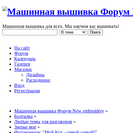
Машинная вышивка для всех. Мы научим вас вышивать!
На сайт
Форум
Календарь
Галерея
Магазин
Дизайны
Расходники
Вход
Регистрация
Машинная вышивка Форум New embroidery
»
Болталка
»
Любые темы для разговоров
»
Зверье мое
»
Фотоконкурс "Мой Кот - самый самый!"