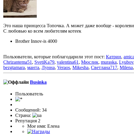
Это наша принцесса Топочка. А может даже вообще - корол
С любовью ко всем любителям котеек
Brother Innov-is 4000
Пользователи, которые поблагодарили этот пост:
Катрин
,
amic
Chrizantema51
,
SvetiKa79
,
valentina61
,
Мюслик
,
muraska
,
Lyubov
bezgtamara
,
манта
,
Лунна
,
Veraos
,
Mikesha
,
Светлана717
,
Milena
Businka
Пользоватeль
Сообщений: 34
Страна:
Репутация 2
Мое имя: Елена