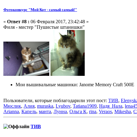
Фотоконкурс "Мой Кот - самый самый!"
«
Ответ #8 :
06 Февраля 2017, 23:42:48 »
Филя - мистер "Пушистые штанишки"
Мои вышивальные машинки: Janome Memory Craft 500E
Пользователи, которые поблагодарили этот пост:
ТИВ
,
Elenysk
Мюслик
,
Алия
,
muraska
,
Lyubov
,
Tatiana1909
,
Надя_Нала
,
lena4
Arianna
,
Капель
,
манта
,
Лунна
,
Ольга К
,
rina
,
Veraos
,
Mikesha
,
С
ТИВ