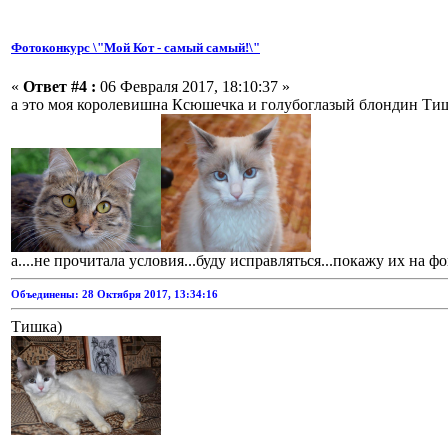
Фотоконкурс \"Мой Кот - самый самый!\"
«
Ответ #4 :
06 Февраля 2017, 18:10:37 »
а это моя королевишна Ксюшечка и голубоглазый блондин Ти
а....не прочитала условия...буду исправляться...покажу их на фон
Объединены: 28 Октября 2017, 13:34:16
Тишка)