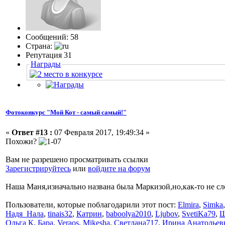
Сообщений: 58
Страна:
Репутация 31
Награды
Фотоконкурс "Мой Кот - самый самый!"
«
Ответ #13 :
07 Февраля 2017, 19:49:34 »
Похожи?
Вам не разрешено просматривать ссылки
Зарегистрируйтесь
или
войдите на форум
Наша Маня,изначально названа была Маркизой,но,как-то не с
Пользователи, которые поблагодарили этот пост:
Elmira
,
Simka
Надя_Нала
,
tinais32
,
Катрин
,
baboolya2010
,
Ljubov
,
SvetiKa79
,
Ш
Ольга К
,
Бара
,
Veraos
,
Mikesha
,
Светлана717
,
Ирина Анатольев