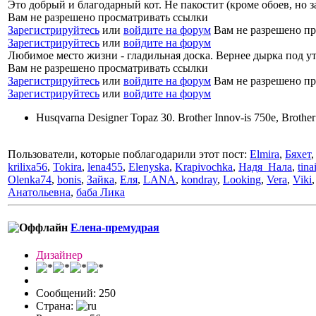
Это добрый и благодарный кот. Не пакостит (кроме обоев, но за
Вам не разрешено просматривать ссылки
Зарегистрируйтесь
или
войдите на форум
Вам не разрешено пр
Зарегистрируйтесь
или
войдите на форум
Любимое место жизни - гладильная доска. Вернее дырка под ут
Вам не разрешено просматривать ссылки
Зарегистрируйтесь
или
войдите на форум
Вам не разрешено пр
Зарегистрируйтесь
или
войдите на форум
Husqvarna Designer Topaz 30. Brother Innov-is 750e, Broth
Пользователи, которые поблагодарили этот пост:
Elmira
,
Бяхет
krilixa56
,
Tokira
,
lena455
,
Elenyska
,
Krapivochka
,
Надя_Нала
,
tina
Olenka74
,
bonis
,
Зайка
,
Еля
,
LANA
,
kondray
,
Looking
,
Vera
,
Viki
Анатольевна
,
баба Лика
Елена-премудрая
Дизайнер
Сообщений: 250
Страна: