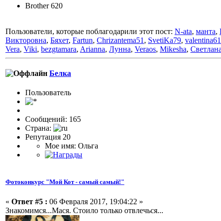
Brother 620
Пользователи, которые поблагодарили этот пост:
N-ata
,
манта
,
Викторовна
,
Бяхет
,
Fartun
,
Chrizantema51
,
SvetiKa79
,
valentina61
Vera
,
Viki
,
bezgtamara
,
Arianna
,
Лунна
,
Veraos
,
Mikesha
,
Светлан
Белка
Пользовaтeль
Сообщений: 165
Страна:
Репутация 20
Мое имя: Ольга
Фотоконкурс "Мой Кот - самый самый!"
«
Ответ #5 :
06 Февраля 2017, 19:04:22 »
Знакомимся...Мася. Стоило только отвлечься...