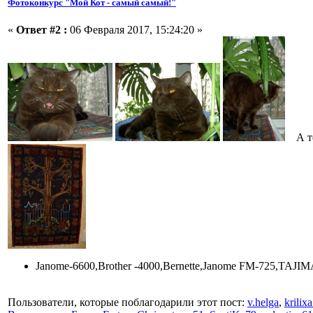
Фотоконкурс "Мой Кот - самый самый!"
«
Ответ #2 :
06 Февраля 2017, 15:24:20 »
А теп
Janome-6600,Brother -4000,Bernette,Janome FM-725,TAJIM
Пользователи, которые поблагодарили этот пост:
v.helga
,
krilix