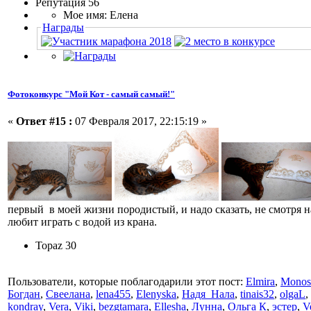
Репутация 56
Мое имя: Елена
Награды
Фотоконкурс "Мой Кот - самый самый!"
«
Ответ #15 :
07 Февраля 2017, 22:15:19 »
первый в моей жизни породистый, и надо сказать, не смотря 
любит играть с водой из крана.
Topaz 30
Пользователи, которые поблагодарили этот пост:
Elmira
,
Monos
Богдан
,
Свеелана
,
lena455
,
Elenyska
,
Надя_Нала
,
tinais32
,
olgaL
,
kondray
,
Vera
,
Viki
,
bezgtamara
,
Ellesha
,
Лунна
,
Ольга К
,
эстер
,
V