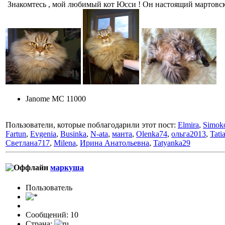
Знакомтесь , мой любимый кот Юсси ! Он настоящий мартовски
Janome MC 11000
Пользователи, которые поблагодарили этот пост:
Elmira
,
Simok
Fartun
,
Evgenia
,
Businka
,
N-ata
,
манта
,
Olenka74
,
ольга2013
,
Tati
Светлана717
,
Milena
,
Ирина Анатольевна
,
Tatyanka29
маркуша
Пользоватeль
Сообщений: 10
Страна: