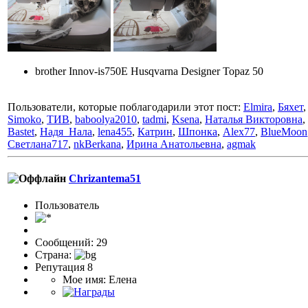
brother Innov-is750E Husqvarna Designer Topaz 50
Пользователи, которые поблагодарили этот пост:
Elmira
,
Бяхет
Simoko
,
ТИВ
,
baboolya2010
,
tadmi
,
Ksena
,
Наталья Викторовна
,
Bastet
,
Надя_Нала
,
lena455
,
Катрин
,
Шпонка
,
Alex77
,
BlueMoon
Светлана717
,
nkBerkana
,
Ирина Анатольевна
,
agmak
Chrizantema51
Пользоватeль
Сообщений: 29
Страна:
Репутация 8
Мое имя: Елена