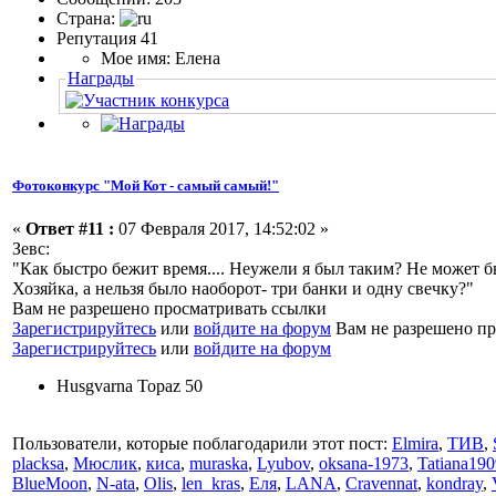
Страна:
Репутация 41
Мое имя: Елена
Награды
Фотоконкурс "Мой Кот - самый самый!"
«
Ответ #11 :
07 Февраля 2017, 14:52:02 »
Зевс:
"Как быстро бежит время.... Неужели я был таким? Не может бы
Хозяйка, а нельзя было наоборот- три банки и одну свечку?"
Вам не разрешено просматривать ссылки
Зарегистрируйтесь
или
войдите на форум
Вам не разрешено пр
Зарегистрируйтесь
или
войдите на форум
Husgvarna Topaz 50
Пользователи, которые поблагодарили этот пост:
Elmira
,
ТИВ
,
placksa
,
Мюслик
,
киса
,
muraska
,
Lyubov
,
oksana-1973
,
Tatiana190
BlueMoon
,
N-ata
,
Olis
,
len_kras
,
Еля
,
LANA
,
Cravennat
,
kondray
,