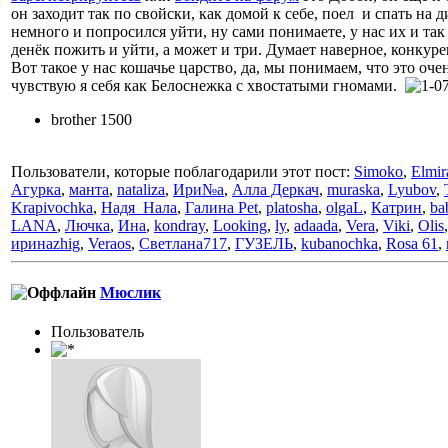
он заходит так по свойски, как домой к себе, поел и спать на 
немного и попросился уйти, ну сами понимаете, у нас их и так
денёк пожить и уйти, а может и три. Думает наверное, конкурен
Вот такое у нас кошачье царство, да, мы понимаем, что это оч
чувствую я себя как Белоснежка с хвостатыми гномами.
brother 1500
Пользователи, которые поблагодарили этот пост:
Simoko
,
Elmir
Агурка
,
манта
,
nataliza
,
Ири№а
,
Алла Деркач
,
muraska
,
Lyubov
,
Krapivochka
,
Надя_Нала
,
Галина Pet
,
platosha
,
olgaL
,
Катрин
,
ba
LANA
,
Лючка
,
Ина
,
kondray
,
Looking
,
ly
,
adaada
,
Vera
,
Viki
,
Olis
иринаzhig
,
Veraos
,
Светлана717
,
ГУЗЕЛЬ
,
kubanochka
,
Rosa 61
,
Мюслик
Пользовaтeль