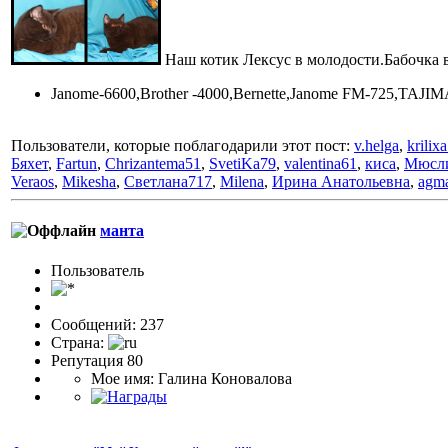
Наш котик Лексус в молодости.Бабочка 
Janome-6600,Brother -4000,Bernette,Janome FM-725,TAJIM
Пользователи, которые поблагодарили этот пост:
v.helga
,
krilix
Бяхет
,
Fartun
,
Chrizantema51
,
SvetiKa79
,
valentina61
,
киса
,
Мюсл
Veraos
,
Mikesha
,
Светлана717
,
Milena
,
Ирина Анатольевна
,
agm
манта
Пользовaтeль
Сообщений: 237
Страна:
Репутация 80
Мое имя: Галина Коновалова