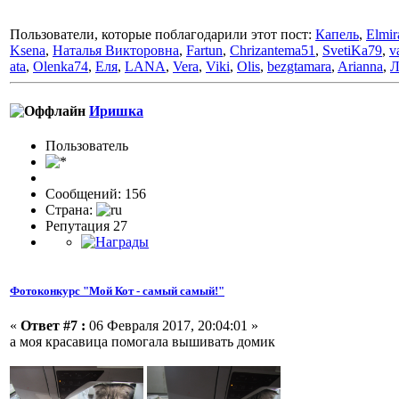
Пользователи, которые поблагодарили этот пост:
Капель
,
Elmir
Ksena
,
Наталья Викторовна
,
Fartun
,
Chrizantema51
,
SvetiKa79
,
v
ata
,
Olenka74
,
Еля
,
LANA
,
Vera
,
Viki
,
Olis
,
bezgtamara
,
Arianna
,
Л
Иришка
Пользовaтeль
Сообщений: 156
Страна:
Репутация 27
Фотоконкурс "Мой Кот - самый самый!"
«
Ответ #7 :
06 Февраля 2017, 20:04:01 »
а моя красавица помогала вышивать домик