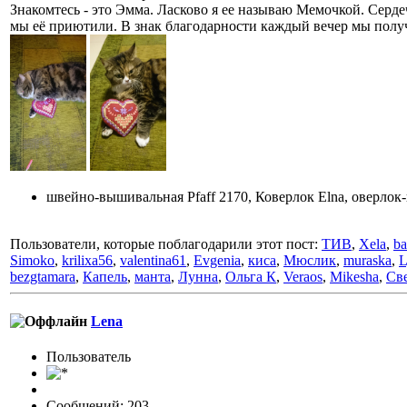
Знакомтесь - это Эмма. Ласково я ее называю Мемочкой. Сердеч
мы её приютили. В знак благодарности каждый вечер мы полу
швейно-вышивальная Pfaff 2170, Коверлок Elna, оверлок-
Пользователи, которые поблагодарили этот пост:
ТИВ
,
Xela
,
ba
Simoko
,
krilixa56
,
valentina61
,
Evgenia
,
киса
,
Мюслик
,
muraska
,
L
bezgtamara
,
Капель
,
манта
,
Лунна
,
Ольга К
,
Veraos
,
Mikesha
,
Св
Lena
Пользовaтeль
Сообщений: 203