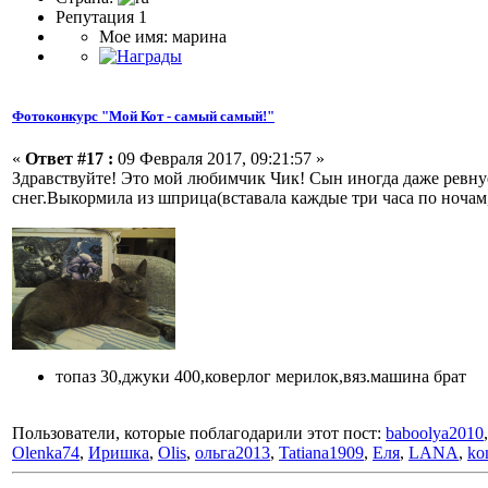
Репутация 1
Мое имя: марина
Фотоконкурс "Мой Кот - самый самый!"
«
Ответ #17 :
09 Февраля 2017, 09:21:57 »
Здравствуйте! Это мой любимчик Чик! Сын иногда даже ревнует
снег.Выкормила из шприца(вставала каждые три часа по ночам,
топаз 30,джуки 400,коверлог мерилок,вяз.машина брат
Пользователи, которые поблагодарили этот пост:
baboolya2010
Olenka74
,
Иришка
,
Olis
,
ольга2013
,
Tatiana1909
,
Еля
,
LANA
,
ko