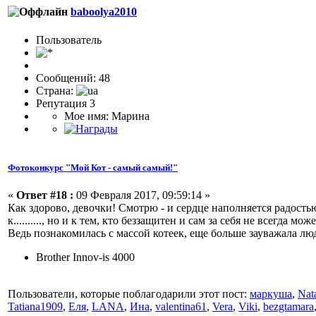
baboolya2010
Пользоватeль
Сообщений: 48
Страна:
Репутация 3
Мое имя: Марина
Фотоконкурс "Мой Кот - самый самый!"
«
Ответ #18 :
09 Февраля 2017, 09:59:14 »
Как здорово, девочки! Смотрю - и сердце наполняется радост
к.........., но и к тем, кто беззащитен и сам за себя не всегда
Ведь познакомилась с массой котеек, еще больше зауважала л
Brother Innov-is 4000
Пользователи, которые поблагодарили этот пост:
маркуша
,
Nat
Tatiana1909
,
Еля
,
LANA
,
Ина
,
valentina61
,
Vera
,
Viki
,
bezgtamara