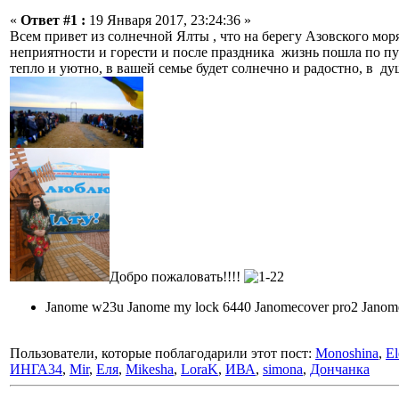
«
Ответ #1 :
19 Января 2017, 23:24:36 »
Всем привет из солнечной Ялты , что на берегу Азовского мо
неприятности и горести и после праздника жизнь пошла по пу
тепло и уютно, в вашей семье будет солнечно и радостно, в душ
Добро пожаловать!!!!
Janome w23u Janome my lock 6440 Janomecover pro2 Jano
Пользователи, которые поблагодарили этот пост:
Monoshina
,
El
ИНГА34
,
Mir
,
Еля
,
Mikesha
,
LoraK
,
ИВА
,
simona
,
Дончанка