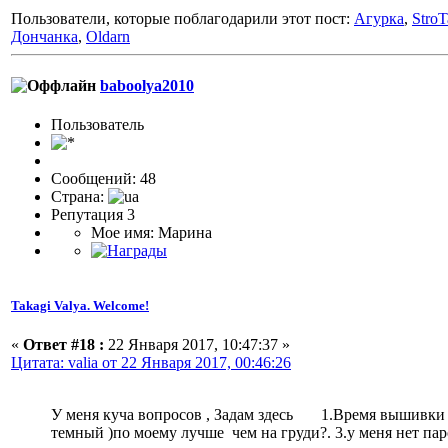
Пользователи, которые поблагодарили этот пост:
Агурка
,
StroT
Дончанка
,
Oldarn
baboolya2010
Пользоватeль
Сообщений: 48
Страна:
Репутация 3
Мое имя: Марина
Takagi Valya. Welcome!
«
Ответ #18 :
22 Января 2017, 10:47:37 »
Цитата: valia от 22 Января 2017, 00:46:26
У меня куча вопросов , Задам здесь 1.Время вышивки то
темный )по моему лучше чем на груди?. 3.у меня нет пар