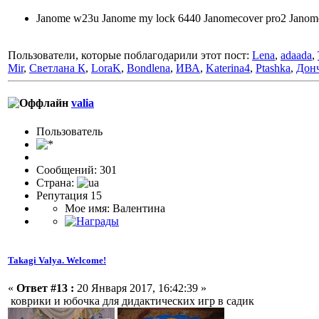
Janome w23u Janome my lock 6440 Janomecover pro2 Jano
Пользователи, которые поблагодарили этот пост:
Lena
,
adaada
,
Mir
,
Светлана К
,
LoraK
,
Bondlena
,
ИВА
,
Katerina4
,
Ptashka
,
Дон
valia
Пользовaтeль
Сообщений: 301
Страна:
Репутация 15
Мое имя: Валентина
Takagi Valya. Welcome!
«
Ответ #13 :
20 Января 2017, 16:42:39 »
коврики и юбочка для дидактических игр в садик