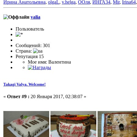
Ирина Анатольевна
,
olgaL
,
v.helga
,
ООля
,
ИНГА34
,
Mir
,
Irina64
valia
Пользовaтeль
Сообщений: 301
Страна:
Репутация 15
Мое имя: Валентина
Takagi Valya. Welcome!
«
Ответ #9 :
20 Января 2017, 02:38:07 »