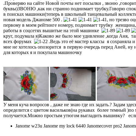
.Проверяю на сайте Новой почты нет посылки , звоню ,говорит:
буквы)ЗВОНЮ ,как ни странно поднимает трубку.Говорю спокойн
в поисках машинки(теперь в школьный танцевальный коллекти
новая модель Джаноме 500 .
, но трезво 
первому в моем рейтинге номеру, поднимает трубку женщина,з
работы в соцсетях вышитые на этой машинке
круг, подумала я)Каково же было мое удивление ,когда Аня, т
всех форумах
.Ведь это её мастер классы я сохраняла 
мне не хотелось опозорится в первую очередь перед Аней, ну н
для которых я и покупала машиночку
У меня куча вопросов , даже не знаю где их задать.? Задам з
определится с цветом васильков(на рукавах более темный )по 
получается.Можно простым утюгом выгладить вышивку? если 
Janome w23u Janome my lock 6440 Janomecover pro2 Jano