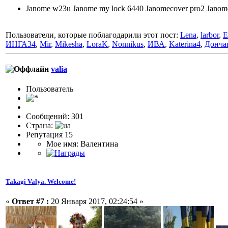
Janome w23u Janome my lock 6440 Janomecover pro2 Jano
Пользователи, которые поблагодарили этот пост:
Lena
,
larbor
,
E
ИНГА34
,
Mir
,
Mikesha
,
LoraK
,
Nonnikus
,
ИВА
,
Katerina4
,
Донча
valia
Пользовaтeль
Сообщений: 301
Страна:
Репутация 15
Мое имя: Валентина
Takagi Valya. Welcome!
«
Ответ #7 :
20 Января 2017, 02:24:54 »