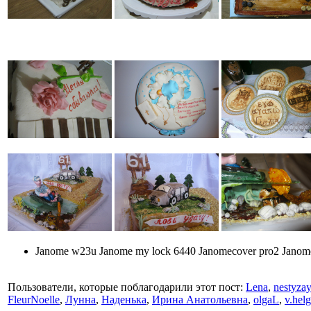
Janome w23u Janome my lock 6440 Janomecover pro2 Jano
Пользователи, которые поблагодарили этот пост:
Lena
,
nestyza
FleurNoelle
,
Лунна
,
Наденька
,
Ирина Анатольевна
,
olgaL
,
v.hel