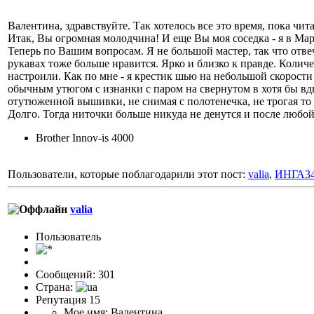
Валентина, здравствуйте. Так хотелось все это время, пока ч
Итак, Вы огромная молодчина! И еще Вы моя соседка - я в Ма
Теперь по Вашим вопросам. Я не большой мастер, так что отвеч
рукавах тоже больше нравится. Ярко и близко к правде. Колич
настроили. Как по мне - я крестик шью на небольшой скорости
обычным утюгом с изнанки с паром на свернутом в хотя бы вдв
отутюженной вышивки, не снимая с полотенечка, не трогая то 
Долго. Тогда ниточки больше никуда не денутся и после любой 
Brother Innov-is 4000
Пользователи, которые поблагодарили этот пост:
valia
,
ИНГА3
valia
Пользовaтeль
Сообщений: 301
Страна:
Репутация 15
Мое имя: Валентина