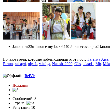
[/url]
Janome w23u Janome my lock 6440 Janomecover pro2 Jano
Пользователи, которые поблагодарили этот пост:
Татьяна Анат
Fartun
,
raisagri
,
olgaL
,
v.helga
,
Natasha2020
,
Olis
,
adaada
,
Mir
,
Mik
BelVic
Должник
Сообщений: 3
Страна:
Репутация 10