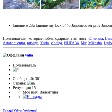
Janome w23u Janome my lock 6440 Janomecover pro2 Jano
Пользователи, которые поблагодарили этот пост:
Оленька
,
Len
Анатольевна
,
raisagri
,
Yuria
,
v.helga
,
ИНГА34
,
Mir
,
Mikesha
,
Ljub
valia
Пользовaтeль
Сообщений: 301
Страна:
Репутация 15
Мое имя: Валентина
Takagi Valya. Welcome!