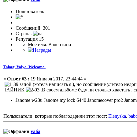
Пользовaтeль
Сообщений: 301
Страна:
Репутация 15
Мое имя: Валентина
Takagi Valya. Welcome!
«
Ответ #3 :
19 Января 2017, 23:44:44 »
запой (хотела написать я ), но сообщение улетело нед
ЧАЙНИК
.В своем альбоме буду ни столько хвастать , 
Janome w23u Janome my lock 6440 Janomecover pro2 Jano
Пользователи, которые поблагодарили этот пост:
Elenyska
,
bab
valia