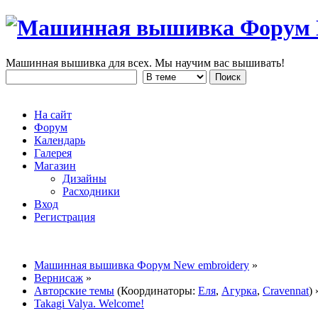
Машинная вышивка для всех. Мы научим вас вышивать!
На сайт
Форум
Календарь
Галерея
Магазин
Дизайны
Расходники
Вход
Регистрация
Машинная вышивка Форум New embroidery
»
Вернисаж
»
Авторские темы
(Координаторы:
Еля
,
Агурка
,
Cravennat
) 
Takagi Valya. Welcome!