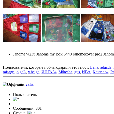
Janome w23u Janome my lock 6440 Janomecover pro2 Jano
Пользователи, которые поблагодарили этот пост:
Lena
,
adaada
,
raisagri
,
olgaL
,
v.helga
,
ИНГА34
,
Mikesha
,
gus
,
ИВА
,
Katerina4
,
Pt
valia
Пользовaтeль
Сообщений: 301
Страна: