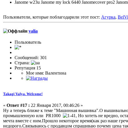
Janome w23u Janome my lock 6440 Janomecover pro2 Jano
Пользователи, которые поблагодарили этот пост:
Агурка
,
BelV
valia
Пользовaтeль
Сообщений: 301
Страна:
Репутация 15
Мое имя: Валентина
Takagi Valya. Welcome!
«
Ответ #17 :
22 Января 2017, 00:46:26 »
Ну а теперь ближе к теме "Машинная вышивка".О вышивальной
промышленную или PR1000
, Но хотеть не вредно, о
мечта вместе с ним.Прошло некоторое время(как раз наше гре
недорого.Связываюсь с продавцом спрашиваю почему цена такая