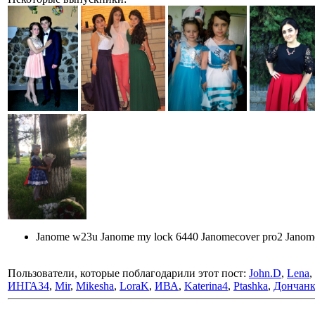
Janome w23u Janome my lock 6440 Janomecover pro2 Jano
Пользователи, которые поблагодарили этот пост:
John.D
,
Lena
,
ИНГА34
,
Mir
,
Mikesha
,
LoraK
,
ИВА
,
Katerina4
,
Ptashka
,
Дончанк