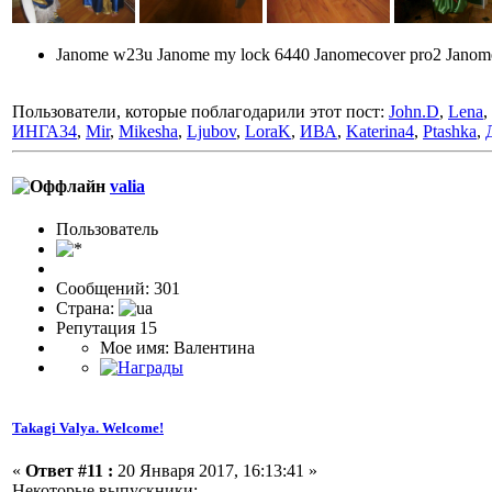
Janome w23u Janome my lock 6440 Janomecover pro2 Jano
Пользователи, которые поблагодарили этот пост:
John.D
,
Lena
,
ИНГА34
,
Mir
,
Mikesha
,
Ljubov
,
LoraK
,
ИВА
,
Katerina4
,
Ptashka
,
valia
Пользовaтeль
Сообщений: 301
Страна:
Репутация 15
Мое имя: Валентина
Takagi Valya. Welcome!
«
Ответ #11 :
20 Января 2017, 16:13:41 »
Некоторые выпускники: