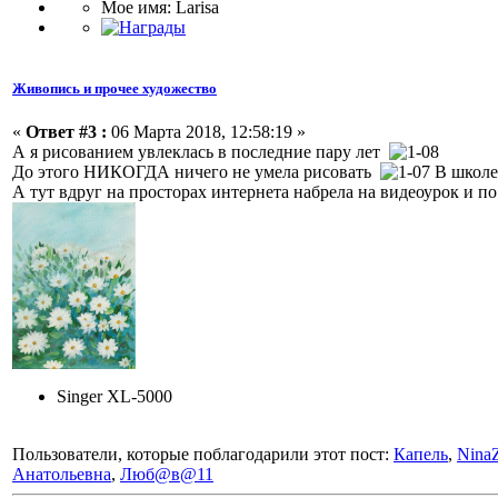
Мое имя: Larisa
Живопись и прочее художество
«
Ответ #3 :
06 Марта 2018, 12:58:19 »
А я рисованием увлеклась в последние пару лет
До этого НИКОГДА ничего не умела рисовать
В школе 
А тут вдруг на просторах интернета набрела на видеоурок и п
Singer XL-5000
Пользователи, которые поблагодарили этот пост:
Капель
,
Nina
Анатольевна
,
Люб@в@11