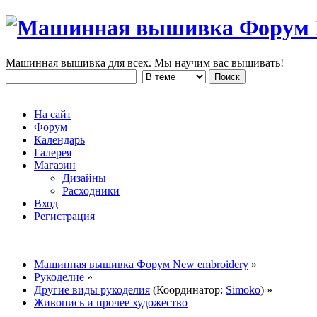
Машинная вышивка для всех. Мы научим вас вышивать!
На сайт
Форум
Календарь
Галерея
Магазин
Дизайны
Расходники
Вход
Регистрация
Машинная вышивка Форум New embroidery
»
Рукоделие
»
Другие виды рукоделия
(Координатор:
Simoko
) »
Живопись и прочее художество