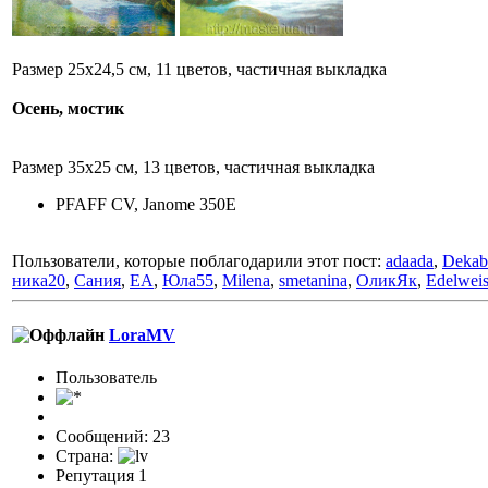
Размер 25х24,5 см, 11 цветов, частичная выкладка
Осень, мостик
Размер 35х25 см, 13 цветов, частичная выкладка
PFAFF CV, Janome 350E
Пользователи, которые поблагодарили этот пост:
adaada
,
Dekab
ника20
,
Сания
,
ЕА
,
Юла55
,
Milena
,
smetanina
,
ОликЯк
,
Edelweis
LoraMV
Пользоватeль
Сообщений: 23
Страна:
Репутация 1