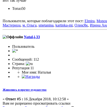
Вот так лучше
Топаз50
Пользователи, которые поблагодарили этот пост:
Elmira
,
Monos
Мастерица
,
м. Ольга
,
smetanina
,
kartinka-mi
,
ОликЯк
,
Ирина Ан
Natal-i-33
Пользовaтeль
Сообщений: 112
Страна:
Репутация 11
Мое имя: Наталья
Живопись и прочее художество
«
Ответ #5 :
16 Декабря 2018, 10:12:58 »
Вам не разрешено просматривать ссылки