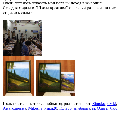
Очень хотелось показать мой первый поход в живопись.
Сегодня ходила в "Школа креатива" и первый раз в жизни писал
старалась сильно.
Пользователи, которые поблагодарили этот пост:
Simoko
,
dzeki
Анатольевна
,
Mikesha
,
ника20
,
Юла55
,
smetanina
,
м. Ольга
,
Лю