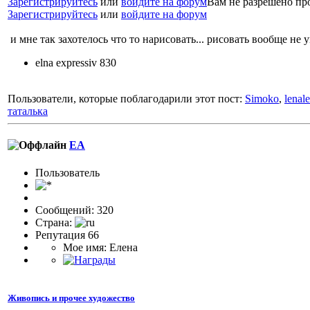
Зарегистрируйтесь
или
войдите на форум
Вам не разрешено пр
Зарегистрируйтесь
или
войдите на форум
и мне так захотелось что то нарисовать... рисовать вообще не у
elna expressiv 830
Пользователи, которые поблагодарили этот пост:
Simoko
,
lenal
таталька
ЕА
Пользовaтeль
Сообщений: 320
Страна:
Репутация 66
Мое имя: Елена
Живопись и прочее художество