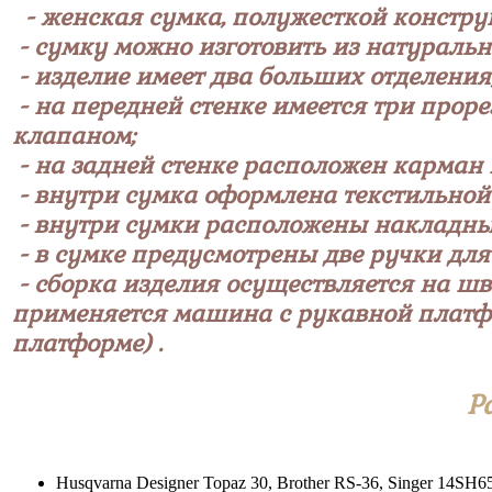
- женская сумка, полужесткой конструк
- сумку можно изготовить из натуральн
- изделие имеет два больших отделени
- на передней стенке имеется три про
клапаном;
- на задней стенке расположен карман 
- внутри сумка оформлена текстильной
- внутри сумки расположены накладны
- в сумке предусмотрены две ручки для
- сборка изделия осуществляется на ш
применяется машина с рукавной платфо
платформе) .
Р
Husqvarna Designer Topaz 30, Brother RS-36, Singer 14S