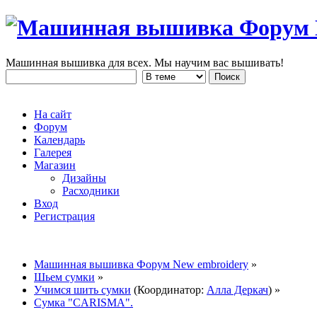
Машинная вышивка для всех. Мы научим вас вышивать!
На сайт
Форум
Календарь
Галерея
Магазин
Дизайны
Расходники
Вход
Регистрация
Машинная вышивка Форум New embroidery
»
Шьем сумки
»
Учимся шить сумки
(Координатор:
Алла Деркач
) »
Сумка "CARISMA".