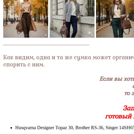
_________________________________________
Как видим, одна и та же сумка может органи
спорить с ним.
Если вы хот
то 
Зап
готовый 
Husqvarna Designer Topaz 30, Brother RS-36, Singer 14S