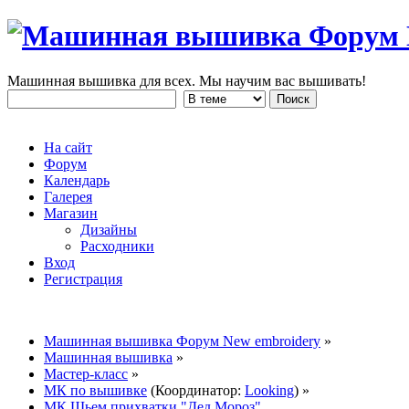
Машинная вышивка для всех. Мы научим вас вышивать!
На сайт
Форум
Календарь
Галерея
Магазин
Дизайны
Расходники
Вход
Регистрация
Машинная вышивка Форум New embroidery
»
Машинная вышивка
»
Мастер-класс
»
МК по вышивке
(Координатор:
Looking
) »
МК Шьем прихватки "Дед Мороз"