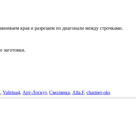
вниваем края и разрезаем по диагонали между строчками.
е заготовки.
К
,
Valirina4
,
Арт-Лоскут
,
Смолянка
,
Alla.F
,
charmer-oks