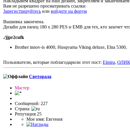
Накладывем квадрат на наш дизайн, закрепляем и заканчивае
Вам не разрешено просматривать ссылки
Зарегистрируйтесь
или
войдите на форум
Вышивка закончена.
Дизайн для пялец 180 х 280 PES и EMB для тех, кто захочет чт
./jjpr2cufk
Brother innov-is 4000, Husqvarna Viking deluxe, Elna 5300,
Пользователи, которые поблагодарили этот пост:
Elmira
,
ОЛИ
Светорада
Мастер
Сообщений: 227
Страна:
Репутация 25
Мое имя: Евгения