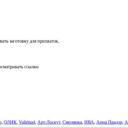
ать заготовку для прихваток.
осматривать ссылки
o
,
ОЛИК
,
Valirina4
,
Арт-Лоскут
,
Смолянка
,
ИВА
,
Анна Прадэр
,
A