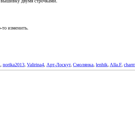
м вышивку двумя строчками.
о-то изменить.
К
,
norika2013
,
Valirina4
,
Арт-Лоскут
,
Смолянка
,
lenhik
,
Alla.F
,
charm