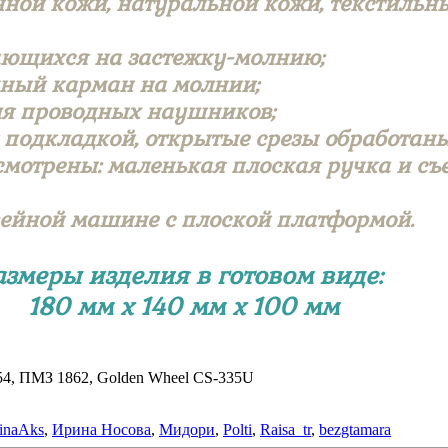
нной кожи, натуральной кожи, текстильн
вающихся на застежку-молнию;
мный карман на молнии;
для проводных наушников;
 подкладкой, открытые срезы обработаны
смотрены: маленькая плоская ручка и съ
вейной машине с плоской платформой.
азмеры изделия в готовом виде:
180 мм х 140 мм х 100 мм
H654, ПМЗ 1862, Golden Wheel CS-335U
rinaAks
,
Ирина Носова
,
Мидори
,
Polti
,
Raisa_tr
,
bezgtamara