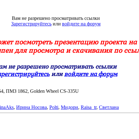
Вам не разрешено просматривать ссылки
Зарегистрируйтесь
или
войдите на форум
может посмотреть презентацию проекта на 
пен для просмотра и скачивания по ссыл
ам не разрешено просматривать ссылки
арегистрируйтесь
или
войдите на форум
H654, ПМЗ 1862, Golden Wheel CS-335U
rinaAks
,
Ирина Носова
,
Polti
,
Мидори
,
Raisa_tr
,
Светлана