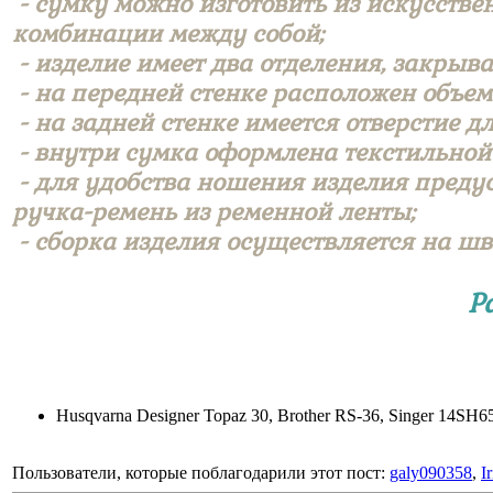
- сумку можно изготовить из искусстве
комбинации между собой;
- изделие имеет два отделения, закры
- на передней стенке расположен объе
- на задней стенке имеется отверстие 
- внутри сумка оформлена текстильной
- для удобства ношения изделия преду
ручка-ремень из ременной ленты;
- сборка изделия осуществляется на ш
Р
Husqvarna Designer Topaz 30, Brother RS-36, Singer 14S
Пользователи, которые поблагодарили этот пост:
galy090358
,
I