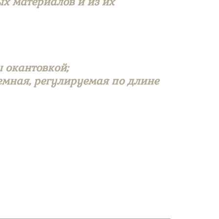
ых материалов и из их
 окантовкой;
емная, регулируемая по длине