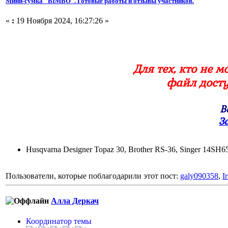
Мини-сумка "BIMBO". Готовые работы и отзывы участников.
«
:
19 Ноября 2024, 16:27:26 »
Для тех, кто не 
файл досту
В
З
Husqvarna Designer Topaz 30, Brother RS-36, Singer 14S
Пользователи, которые поблагодарили этот пост:
galy090358
,
I
Алла Деркач
Координатор темы