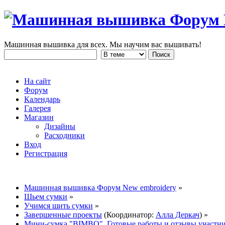
Машинная вышивка для всех. Мы научим вас вышивать!
На сайт
Форум
Календарь
Галерея
Магазин
Дизайны
Расходники
Вход
Регистрация
Машинная вышивка Форум New embroidery
»
Шьем сумки
»
Учимся шить сумки
»
Завершенные проекты
(Координатор:
Алла Деркач
) »
Мини-сумка "BIMBO". Готовые работы и отзывы участни