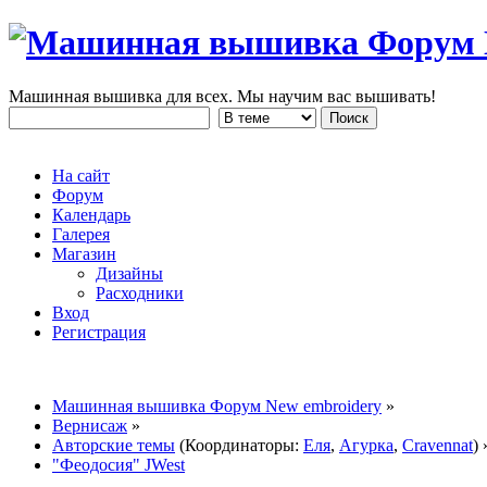
Машинная вышивка для всех. Мы научим вас вышивать!
На сайт
Форум
Календарь
Галерея
Магазин
Дизайны
Расходники
Вход
Регистрация
Машинная вышивка Форум New embroidery
»
Вернисаж
»
Авторские темы
(Координаторы:
Еля
,
Агурка
,
Cravennat
) 
"Феодосия" JWest