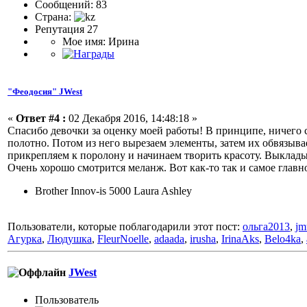
Сообщений: 83
Страна:
Репутация 27
Мое имя: Ирина
"Феодосия" JWest
«
Ответ #4 :
02 Декабря 2016, 14:48:18 »
Спасибо девочки за оценку моей работы! В принципе, ничего с
полотно. Потом из него вырезаем элементы, затем их обвязыва
прикрепляем к поролону и начинаем творить красоту. Выклады
Очень хорошо смотрится меланж. Вот как-то так и самое главное
Brother Innov-is 5000 Laura Ashley
Пользователи, которые поблагодарили этот пост:
ольга2013
,
jm
Агурка
,
Людушка
,
FleurNoelle
,
adaada
,
irusha
,
IrinaAks
,
Belo4ka
,
JWest
Пользовaтeль