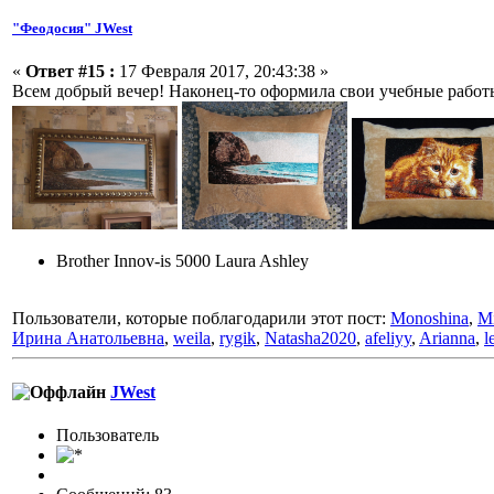
"Феодосия" JWest
«
Ответ #15 :
17 Февраля 2017, 20:43:38 »
Всем добрый вечер! Наконец-то оформила свои учебные работы
Brother Innov-is 5000 Laura Ashley
Пользователи, которые поблагодарили этот пост:
Monoshina
,
M
Ирина Анатольевна
,
weila
,
rygik
,
Natasha2020
,
afeliyy
,
Arianna
,
l
JWest
Пользовaтeль