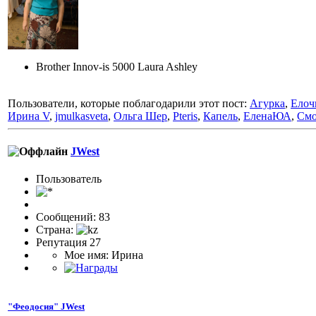
Brother Innov-is 5000 Laura Ashley
Пользователи, которые поблагодарили этот пост:
Агурка
,
Елоч
Ирина V
,
jmulkasveta
,
Ольга Шер
,
Pteris
,
Капель
,
ЕленаЮА
,
Смо
JWest
Пользовaтeль
Сообщений: 83
Страна:
Репутация 27
Мое имя: Ирина
"Феодосия" JWest