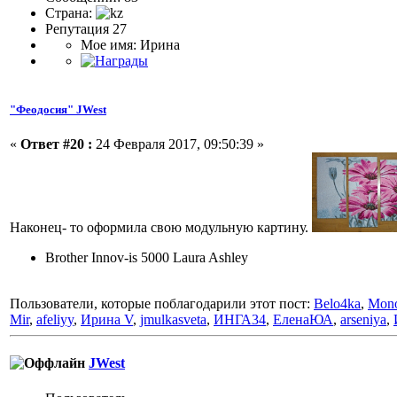
Страна:
Репутация 27
Мое имя: Ирина
"Феодосия" JWest
«
Ответ #20 :
24 Февраля 2017, 09:50:39 »
Наконец- то оформила свою модульную картину.
Brother Innov-is 5000 Laura Ashley
Пользователи, которые поблагодарили этот пост:
Belo4ka
,
Mono
Mir
,
afeliyy
,
Ирина V
,
jmulkasveta
,
ИНГА34
,
ЕленаЮА
,
arseniya
,
JWest