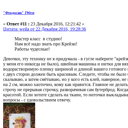
"Феодосия" JWest
«
Ответ #11 :
23 Декабря 2016, 12:21:42 »
Цитата: weila от 22 Декабря 2016, 19:28:36
Мастер класс в студию!
Нам всё надо знать про Крейзи!
Работы чудесные!
Девочки, эту технику не я придумала - в гугле наберите "кре
у меня его никогда не было), швейная машинка и нитки для вяз
водорастворимую пленку шириной и длиной вашего готового ша
с двух сторон должен быть красивым. Следите, чтобы не было 
скалываю, а затем смётываю, но у кого есть клей, наверное, н
на 2 см, можно хаотично, кому как нравится. Главное не делат
строчу не прерывая строчку, разворачивая сам бутерброд. Когд
красотой. Если хотите сделать на ткани, то ниточки выкладыва
вопросы - с удовольствием отвечу.