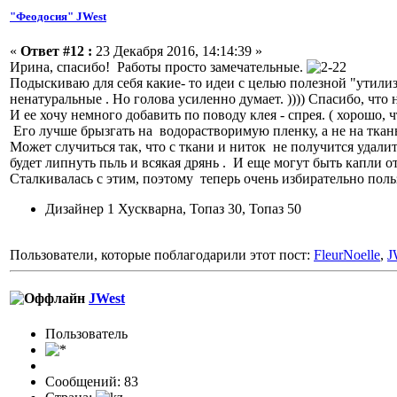
"Феодосия" JWest
«
Ответ #12 :
23 Декабря 2016, 14:14:39 »
Ирина, спасибо! Работы просто замечательные.
Подыскиваю для себя какие- то идеи с целью полезной "утилиз
ненатуральные . Но голова усиленно думает. )))) Спасибо, что
И ее хочу немного добавить по поводу клея - спрея. ( хорошо,
Его лучше брызгать на водорастворимую пленку, а не на ткань и
Может случиться так, что с ткани и ниток не получится удалит
будет липнуть пьль и всякая дрянь . И еще могут быть капли о
Сталкивалась с этим, поэтому теперь очень избирательно поль
Дизайнер 1 Хускварна, Топаз 30, Топаз 50
Пользователи, которые поблагодарили этот пост:
FleurNoelle
,
J
JWest
Пользовaтeль
Сообщений: 83