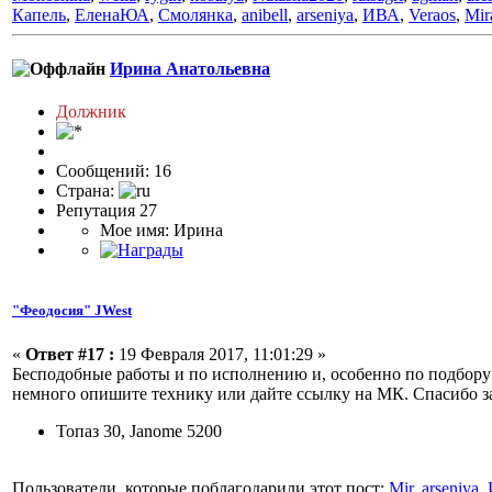
Капель
,
ЕленаЮА
,
Смолянка
,
anibell
,
arseniya
,
ИВА
,
Veraos
,
Mir
Ирина Анатольевна
Должник
Сообщений: 16
Страна:
Репутация 27
Мое имя: Ирина
"Феодосия" JWest
«
Ответ #17 :
19 Февраля 2017, 11:01:29 »
Бесподобные работы и по исполнению и, особенно по подбору 
немного опишите технику или дайте ссылку на МК. Спасибо з
Топаз 30, Janome 5200
Пользователи, которые поблагодарили этот пост:
Mir
,
arseniya
,