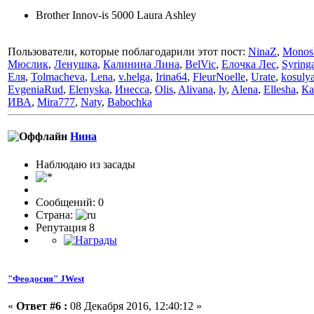
Brother Innov-is 5000 Laura Ashley
Пользователи, которые поблагодарили этот пост:
NinaZ
,
Monos
Мюслик
,
Ленушка
,
Калинина Лина
,
BelVic
,
Елочка Лес
,
Syring
Еля
,
Tolmacheva
,
Lena
,
v.helga
,
Irina64
,
FleurNoelle
,
Urate
,
kosuly
EvgeniaRud
,
Elenyska
,
Инесса
,
Olis
,
Alivana
,
ly
,
Alena
,
Ellesha
,
Ка
ИВА
,
Mira777
,
Naty
,
Babochka
Нина
Наблюдаю из засады
Сообщений: 0
Страна:
Репутация 8
"Феодосия" JWest
«
Ответ #6 :
08 Декабря 2016, 12:40:12 »