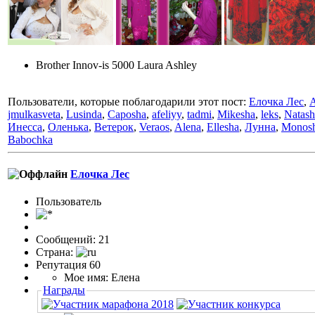
Brother Innov-is 5000 Laura Ashley
Пользователи, которые поблагодарили этот пост:
Елочка Лес
,
jmulkasveta
,
Lusinda
,
Caposha
,
afeliyy
,
tadmi
,
Mikesha
,
leks
,
Natas
Инесса
,
Оленька
,
Ветерок
,
Veraos
,
Alena
,
Ellesha
,
Лунна
,
Monosh
Babochka
Елочка Лес
Пользоватeль
Сообщений: 21
Страна:
Репутация 60
Мое имя: Елена
Награды