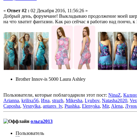
«
Ответ #2 :
02 Декабря 2016, 11:56:26 »
Добрый день, форумчане! Выкладываю продолжение моей шерстя
на что хватит фантазии. Как раз сейчас я работаю над пончо, 
Brother Innov-is 5000 Laura Ashley
Пользователи, которые поблагодарили этот пост:
NinaZ
,
Калин
Arianna
,
krilixa56
,
Ина
,
strazh
,
Mikesha
,
Lyubov
,
Natasha2020
,
Ver
Caposha
,
Vesnylka
,
antares_lv
,
Ptashka
,
Elenyska
,
Mir
,
Alena
,
Лунн
ольга2013
Пользовaтeль