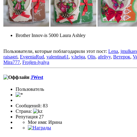
Brother Innov-is 5000 Laura Ashley
Пользователи, которые поблагодарили этот пост:
Lena
,
jmulkas
raisagri
,
EvgeniaRud
,
valentina61
,
v.helga
,
Olis
,
afeliyy
,
Ветерок
,
V
Mira777
,
Frojlen-lyalya
JWest
Пользовaтeль
Сообщений: 83
Страна:
Репутация 27
Мое имя: Ирина