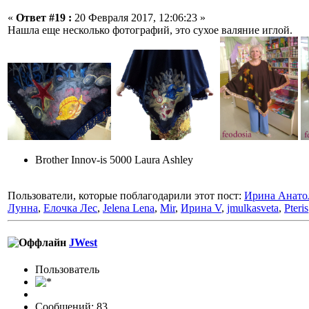
«
Ответ #19 :
20 Февраля 2017, 12:06:23 »
Нашла еще несколько фотографий, это сухое валяние иглой.
Brother Innov-is 5000 Laura Ashley
Пользователи, которые поблагодарили этот пост:
Ирина Анато
Лунна
,
Елочка Лес
,
Jelena Lena
,
Mir
,
Ирина V
,
jmulkasveta
,
Pteris
JWest
Пользовaтeль
Сообщений: 83