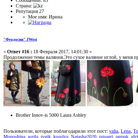
Сообщений: 83
Страна:
Репутация 27
Мое имя: Ирина
"Феодосия" JWest
«
Ответ #16 :
18 Февраля 2017, 14:01:30 »
Продолжение темы валяния.Это сухое валяние иглой, у меня пр
Brother Innov-is 5000 Laura Ashley
Пользователи, которые поблагодарили этот пост:
valia
,
Lena
,
To
Monoshina
,
weila
,
rygik
,
kosulya
,
Natasha2020
,
raisagri
,
agmak
,
afe