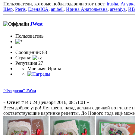
Пользователи, которые поблагодарили этот пост:
irusha
,
Агурк
Шер
,
Pteris
,
ЕленаЮА
,
anibell
,
Ирина Анатольевна
,
arseniya
,
ИВ
JWest
Пользовaтeль
Сообщений: 83
Страна:
Репутация 27
Мое имя: Ирина
"Феодосия" JWest
«
Ответ #14 :
24 Декабря 2016, 08:51:01 »
Всем доброе утро! Лет шесть назад делали с дочкой вот такие
соответствующие картинке рецепты. До Нового года ещё может