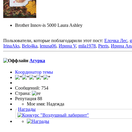
Brother Innov-is 5000 Laura Ashley
Пользователи, которые поблагодарили этот пост:
Елочка Лес
,
g
IrinaAks
,
Belo4ka
,
lenusa06
,
Ирина V
,
mila1978
,
Pteris
,
Ирина Ан
Агурка
Координатор темы
Сообщений: 754
Страна:
Репутация 88
Мое имя: Надежда
Награды