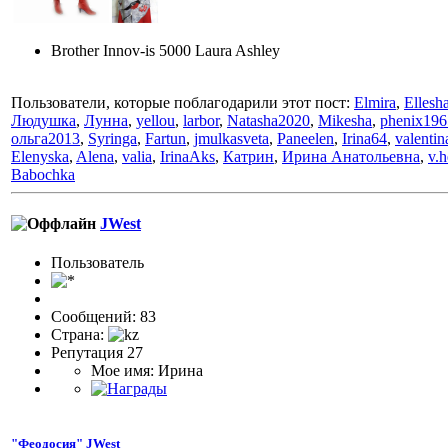
Brother Innov-is 5000 Laura Ashley
Пользователи, которые поблагодарили этот пост:
Elmira
,
Ellesh
Людушка
,
Лунна
,
yellou
,
larbor
,
Natasha2020
,
Mikesha
,
phenix196
ольга2013
,
Syringa
,
Fartun
,
jmulkasveta
,
Paneelen
,
Irina64
,
valentin
Elenyska
,
Alena
,
valia
,
IrinaAks
,
Катрин
,
Ирина Анатольевна
,
v.h
Babochka
JWest
Пользовaтeль
Сообщений: 83
Страна:
Репутация 27
Мое имя: Ирина
"Феодосия" JWest