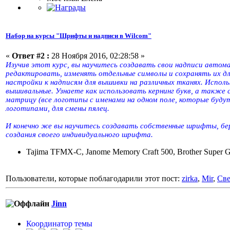
Набор на курсы "Шрифты и надписи в Wilcom"
«
Ответ #2 :
28 Ноября 2016, 02:28:58 »
Изучив этот курс, вы научитесь создавать свои надписи автом
редактировать, изменять отдельные символы и сохранять их дл
настройки к надписям для вышивки на различных тканях. Испол
вышивальные. Узнаете как использовать кернинг букв, а также 
матрицу (все логотипы с именами на одном поле, которые буду
логотипами, для смены пялец.
И конечно же вы научитесь создавать собственные шрифты, бер
создания своего индивидуального шрифта.
Tajima TFMX-C, Janome Memory Craft 500, Brother Super Gal
Пользователи, которые поблагодарили этот пост:
zirka
,
Mir
,
Све
Jinn
Координатор темы