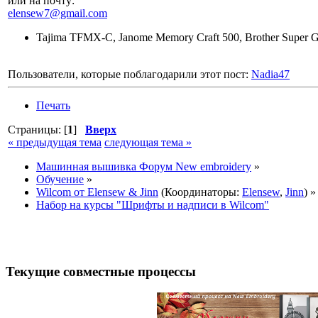
или на почту:
elensew7@gmail.com
Tajima TFMX-C, Janome Memory Craft 500, Brother Super Gal
Пользователи, которые поблагодарили этот пост:
Nadia47
Печать
Страницы: [
1
]
Вверх
« предыдущая тема
следующая тема »
Машинная вышивка Форум New embroidery
»
Обучение
»
Wilcom от Elensew & Jinn
(Координаторы:
Elensew
,
Jinn
) »
Набор на курсы "Шрифты и надписи в Wilcom"
Текущие совместные процессы