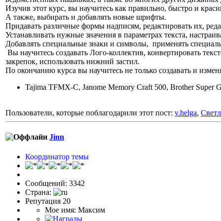
Изучив этот курс, вы научитесь как правильно, быстро и крас
А также, выбирать и добавлять новые шрифты.
Придавать различные формы надписям, редактировать их, ред
Устанавливать нужные значения в параметрах текста, настраи
Добавлять специальные знаки и символы, применять специал
Вы научитесь создавать Лого-коллектив, конвертировать текс
закрепок, использовать нижний застил.
По окончанию курса вы научитесь не только создавать и измен
Tajima TFMX-C, Janome Memory Craft 500, Brother Super Gal
Пользователи, которые поблагодарили этот пост:
v.helga
,
Светл
Jinn
Координатор темы
Сообщений: 3342
Страна:
Репутация 20
Мое имя: Максим