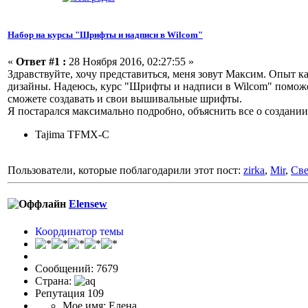
Набор на курсы "Шрифты и надписи в Wilcom"
«
Ответ #1 :
28 Ноября 2016, 02:27:55 »
Здравствуйте, хочу представиться, меня зовут Максим. Опыт
дизайны. Надеюсь, курс "Шрифты и надписи в Wilcom" поможет
сможете создавать и свои вышивальные шрифты.
Я постарался максимально подробно, объяснить все о создани
Tajima TFMX-C
Пользователи, которые поблагодарили этот пост:
zirka
,
Mir
,
Све
Elensew
Координатор темы
Сообщений: 7679
Страна:
Репутация 109
Мое имя: Елена