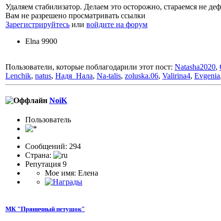
Удаляем стабилизатор. Делаем это осторожно, стараемся не де
Вам не разрешено просматривать ссылки
Зарегистрируйтесь
или
войдите на форум
Elna 9900
Пользователи, которые поблагодарили этот пост:
Natasha2020
,
Lenchik
,
natus
,
Надя_Нала
,
Na-talis
,
zoluska.06
,
Valirina4
,
Evgenia
NoiK
Пользовaтeль
Сообщений: 294
Страна:
Репутация 9
Мое имя: Елена
МК "Пряничный петушок"