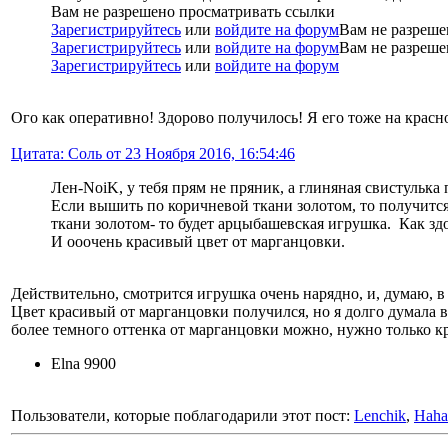
Вам не разрешено просматривать ссылки
Зарегистрируйтесь
или
войдите на форум
Вам не разреше
Зарегистрируйтесь
или
войдите на форум
Вам не разреше
Зарегистрируйтесь
или
войдите на форум
Ого как оперативно! Здорово получилось! Я его тоже на крас
Цитата: Соль от 23 Ноября 2016, 16:54:46
Лен-NoiK, у тебя прям не пряник, а глиняная свистулька
Если вышить по коричневой ткани золотом, то получится
ткани золотом- то будет арцыбашевская игрушка. Как зд
И ооочень красивый цвет от марганцовки.
Действительно, смотрится игрушка очень нарядно, и, думаю, в
Цвет красивый от марганцовки получился, но я долго думала 
более темного оттенка от марганцовки можно, нужно только кр
Elna 9900
Пользователи, которые поблагодарили этот пост:
Lenchik
,
Haha