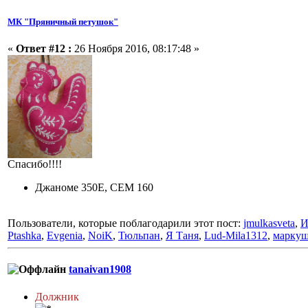
МК "Пряничный петушок"
«
Ответ #12 :
26 Ноября 2016, 08:17:48 »
Спасибо!!!!
Джаноме 350Е, СЕМ 160
Пользователи, которые поблагодарили этот пост:
jmulkasveta
,
И
Ptashka
,
Evgenia
,
NoiK
,
Тюльпан
,
Я Таня
,
Lud-Mila1312
,
марку
tanaivan1908
Должник