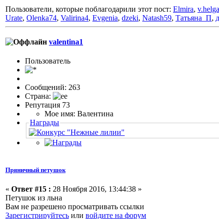
Пользователи, которые поблагодарили этот пост:
Elmira
,
v.helg
Urate
,
Olenka74
,
Valirina4
,
Evgenia
,
dzeki
,
Natash59
,
Татьяна_П
,
valentina1
Пользовaтeль
Сообщений: 263
Страна:
Репутация 73
Мое имя: Валентина
Награды
Пряничный петушок
«
Ответ #15 :
28 Ноября 2016, 13:44:38 »
Петушок из льна
Вам не разрешено просматривать ссылки
Зарегистрируйтесь
или
войдите на форум