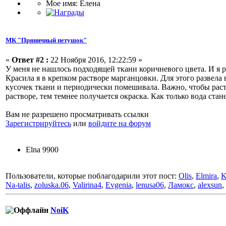
Мое имя: Елена
МК "Пряничный петушок"
«
Ответ #2 :
22 Ноября 2016, 12:22:59 »
У меня не нашлось подходящей ткани коричневого цвета. И я 
Красила я в крепком растворе марганцовки. Для этого развела
кусочек ткани и периодически помешивала. Важно, чтобы раст
растворе, тем темнее получается окраска. Как только вода стан
Вам не разрешено просматривать ссылки
Зарегистрируйтесь
или
войдите на форум
Elna 9900
Пользователи, которые поблагодарили этот пост:
Olis
,
Elmira
,
K
Na-talis
,
zoluska.06
,
Valirina4
,
Evgenia
,
lenusa06
,
Ламокс
,
alexsun
,
NoiK