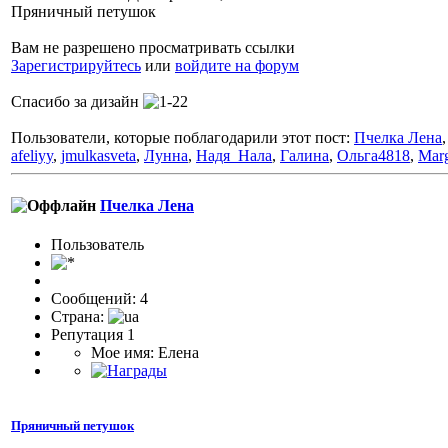
Пряничный петушок
Вам не разрешено просматривать ссылки
Зарегистрируйтесь
или
войдите на форум
Спасибо за дизайн
Пользователи, которые поблагодарили этот пост:
Пчелка Лена
afeliyy
,
jmulkasveta
,
Лунна
,
Надя_Нала
,
Галина
,
Ольга4818
,
Mar
Пчелка Лена
Пользователь
Сообщений: 4
Страна:
Репутация 1
Мое имя: Елена
Пряничный петушок