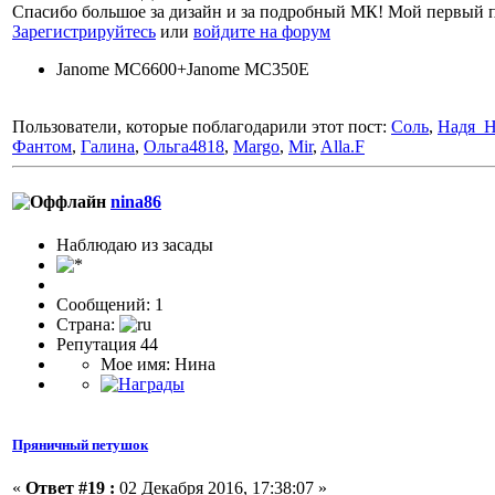
Спасибо большое за дизайн и за подробный МК! Мой первый п
Зарегистрируйтесь
или
войдите на форум
Janome MC6600+Janome MC350E
Пользователи, которые поблагодарили этот пост:
Соль
,
Надя_Н
Фантом
,
Галина
,
Ольга4818
,
Margo
,
Mir
,
Alla.F
nina86
Наблюдаю из засады
Сообщений: 1
Страна:
Репутация 44
Мое имя: Нина
Пряничный петушок
«
Ответ #19 :
02 Декабря 2016, 17:38:07 »