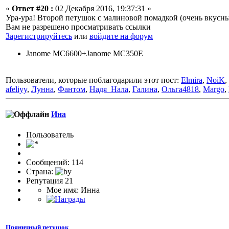
«
Ответ #20 :
02 Декабря 2016, 19:37:31 »
Ура-ура! Второй петушок с малиновой помадкой (очень вкусны
Вам не разрешено просматривать ссылки
Зарегистрируйтесь
или
войдите на форум
Janome MC6600+Janome MC350E
Пользователи, которые поблагодарили этот пост:
Elmira
,
NoiK
,
afeliyy
,
Лунна
,
Фантом
,
Надя_Нала
,
Галина
,
Ольга4818
,
Margo
,
Ина
Пользовaтeль
Сообщений: 114
Страна:
Репутация 21
Мое имя: Инна
Пряничный петушок