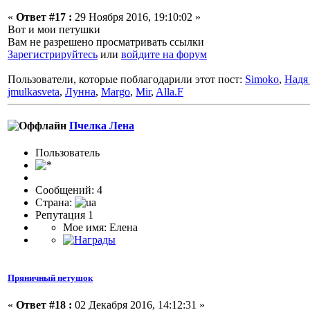
«
Ответ #17 :
29 Ноября 2016, 19:10:02 »
Вот и мои петушки
Вам не разрешено просматривать ссылки
Зарегистрируйтесь
или
войдите на форум
Пользователи, которые поблагодарили этот пост:
Simoko
,
Надя
jmulkasveta
,
Лунна
,
Margo
,
Mir
,
Alla.F
Пчелка Лена
Пользователь
Сообщений: 4
Страна:
Репутация 1
Мое имя: Елена
Пряничный петушок
«
Ответ #18 :
02 Декабря 2016, 14:12:31 »