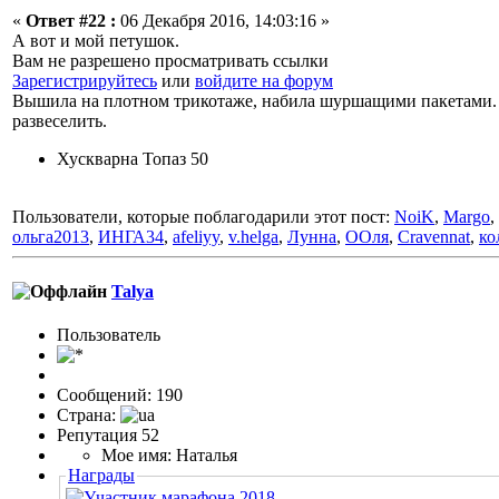
«
Ответ #22 :
06 Декабря 2016, 14:03:16 »
А вот и мой петушок.
Вам не разрешено просматривать ссылки
Зарегистрируйтесь
или
войдите на форум
Вышила на плотном трикотаже, набила шуршащими пакетами. Вч
развеселить.
Хускварна Топаз 50
Пользователи, которые поблагодарили этот пост:
NoiK
,
Margo
,
ольга2013
,
ИНГА34
,
afeliyy
,
v.helga
,
Лунна
,
ООля
,
Cravennat
,
ко
Talya
Пользовaтeль
Сообщений: 190
Страна:
Репутация 52
Мое имя: Наталья
Награды