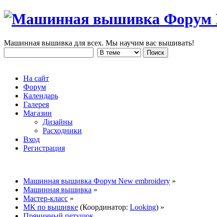
Машинная вышивка для всех. Мы научим вас вышивать!
На сайт
Форум
Календарь
Галерея
Магазин
Дизайны
Расходники
Вход
Регистрация
Машинная вышивка Форум New embroidery
»
Машинная вышивка
»
Мастер-класс
»
МК по вышивке
(Координатор:
Looking
) »
Пряничный петушок