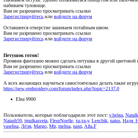
набиваем туловище.
Вам не разрешено просматривать ссылки
Зарегистрируйтесь
или
войдите на форум
Оставшееся отверстие зашиваем потайным швом.
Вам не разрешено просматривать ссылки
Зарегистрируйтесь
или
войдите на форум
Петушок готов!
Проявив фантазию можно сделать петушка в другой цветовой г
Вам не разрешено просматривать ссылки
Зарегистрируйтесь
или
войдите на форум
А всех желающих научиться самостоятельно делать такие игру
https://new-embroidery.com/forum/index.php?topic=2137.0
Elna 9900
Пользователи, которые поблагодарили этот пост:
v.helga
,
Natal
Natash59
,
jmulkasveta
,
FleurNoelle
,
та-та-у
,
Lenchik
,
natus
,
Надя_
vaselisa
,
Лёля
,
Margo
,
Mir
,
melisa
,
nasn
,
Alla.F