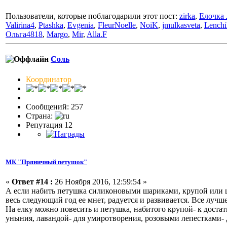
Пользователи, которые поблагодарили этот пост:
zirka
,
Елочка 
Valirina4
,
Ptashka
,
Evgenia
,
FleurNoelle
,
NoiK
,
jmulkasveta
,
Lenchi
Ольга4818
,
Margo
,
Mir
,
Alla.F
Соль
Координатор
Сообщений: 257
Страна:
Репутация 12
МК "Пряничный петушок"
«
Ответ #14 :
26 Ноября 2016, 12:59:54 »
А если набить петушка силиконовыми шариками, крупой или ц
весь следующий год ее мнет, радуется и развивается. Все лучш
На елку можно повесить и петушка, набитого крупой- к доста
уныния, лавандой- для умиротворения, розовыми лепестками- д