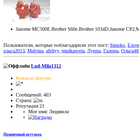
Janome MC500E.Brother S60e.Brother 1034D.Janome CP2,M
Пользователи, которые поблагодарили этот пост:
Simoko
,
Елоч
ольга2013
,
Malvina
,
afeliyy
,
jmulkasveta
,
Лунна
,
Галина
,
Ольга48
Lud-Mila1312
Команда форума
Сообщений: 403
Страна:
Репутация 21
Мое имя: Людмила
Пряничный петушок