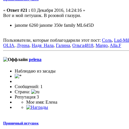
«
Ответ #21 :
03 Декабря 2016, 14:24:16 »
Вот и мой петушок. В розовой глазури.
janome 6260 janome 350e family ML645D
Пользователи, которые поблагодарили этот пост:
Соль
,
Lud-Mi
OLIA
,
Лунна
,
Надя_Нала
,
Галина
,
Ольга4818
,
Margo
,
Alla.F
pelena
Наблюдаю из засады
Сообщений: 1
Страна:
Репутация 3
Мое имя: Елена
Пряничный петушок