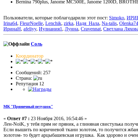
Bernina 790plus, Janome MC500E, Janome 1200D, BRO
Пользователи, которые поблагодарили этот пост:
Simoko
,
ИРИ
Irina64
,
FleurNoelle
,
Lenchik
,
zirka
,
Надя_Нала
,
Na-talis
,
Olenka7
ИринаН
,
afeliyy
,
Иулиания1
,
Лунна
,
Cravennat
,
Светлана Ляхов
Соль
Координатор
Сообщений: 257
Страна:
Репутация 12
МК "Пряничный петушок"
«
Ответ #7 :
23 Ноября 2016, 16:54:46 »
Лен-NoiK, у тебя прям не пряник, а глиняная свистулька получ
Если вышить по коричневой ткани золотом, то получится жбан
золотом- то будет арцыбашевская игрушка. Как здорово и очен