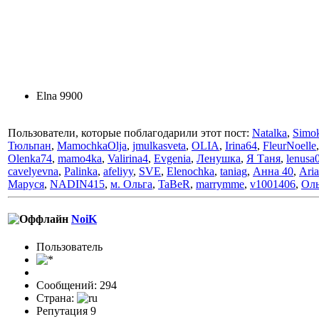
Elna 9900
Пользователи, которые поблагодарили этот пост:
Natalka
,
Simo
Тюльпан
,
MamochkaOlja
,
jmulkasveta
,
OLIA
,
Irina64
,
FleurNoelle
Olenka74
,
mamo4ka
,
Valirina4
,
Evgenia
,
Ленушка
,
Я Таня
,
lenusa
cavelyevna
,
Palinka
,
afeliyy
,
SVE
,
Elenochka
,
taniag
,
Анна 40
,
Ari
Маруся
,
NADIN415
,
м. Ольга
,
TaBeR
,
marrymme
,
v1001406
,
Оль
NoiK
Пользовaтeль
Сообщений: 294
Страна:
Репутация 9