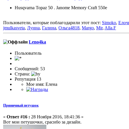
Husqvarna Topaz 50 . Janome Memory Craft 550e
Пользователи, которые поблагодарили этот пост:
Simoko
,
Елоч
jmulkasveta
,
Лунна
,
Галина
,
Ольга4818
,
Margo
,
Mir
,
Alla.F
Leno4ka
Пользовaтeль
Сообщений: 53
Страна:
Репутация 13
Мое имя: Елена
Пряничный петушок
«
Ответ #16 :
28 Ноября 2016, 18:41:36 »
Вот мои петушочки, срасибо за дизайн.