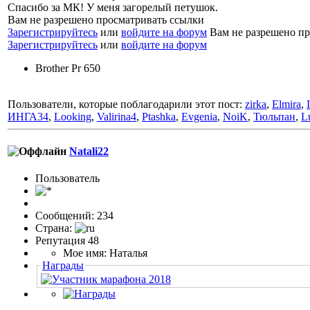
Спасибо за МК! У меня загорелый петушок.
Вам не разрешено просматривать ссылки
Зарегистрируйтесь
или
войдите на форум
Вам не разрешено пр
Зарегистрируйтесь
или
войдите на форум
Brother Pr 650
Пользователи, которые поблагодарили этот пост:
zirka
,
Elmira
,
ИНГА34
,
Looking
,
Valirina4
,
Ptashka
,
Evgenia
,
NoiK
,
Тюльпан
,
L
Natali22
Пользовaтeль
Сообщений: 234
Страна:
Репутация 48
Мое имя: Наталья
Награды