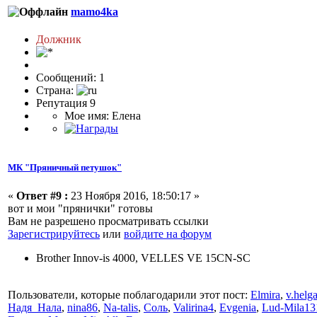
mamo4ka
Должник
Сообщений: 1
Страна:
Репутация 9
Мое имя: Елена
МК "Пряничный петушок"
«
Ответ #9 :
23 Ноября 2016, 18:50:17 »
вот и мои "прянички" готовы
Вам не разрешено просматривать ссылки
Зарегистрируйтесь
или
войдите на форум
Brother Innov-is 4000, VELLES VE 15CN-SC
Пользователи, которые поблагодарили этот пост:
Elmira
,
v.helg
Надя_Нала
,
nina86
,
Na-talis
,
Соль
,
Valirina4
,
Evgenia
,
Lud-Mila13