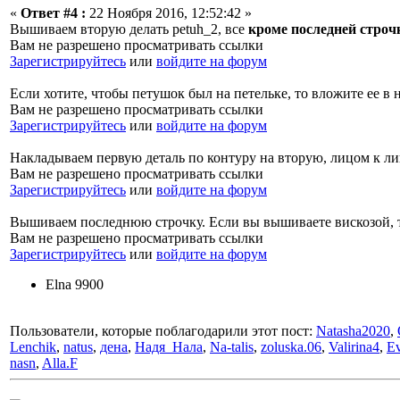
«
Ответ #4 :
22 Ноября 2016, 12:52:42 »
Вышиваем вторую делать petuh_2, все
кроме последней строч
Вам не разрешено просматривать ссылки
Зарегистрируйтесь
или
войдите на форум
Если хотите, чтобы петушок был на петельке, то вложите ее в
Вам не разрешено просматривать ссылки
Зарегистрируйтесь
или
войдите на форум
Накладываем первую деталь по контуру на вторую, лицом к лиц
Вам не разрешено просматривать ссылки
Зарегистрируйтесь
или
войдите на форум
Вышиваем последнюю строчку. Если вы вышиваете вискозой, т
Вам не разрешено просматривать ссылки
Зарегистрируйтесь
или
войдите на форум
Elna 9900
Пользователи, которые поблагодарили этот пост:
Natasha2020
,
Lenchik
,
natus
,
дена
,
Надя_Нала
,
Na-talis
,
zoluska.06
,
Valirina4
,
Ev
nasn
,
Alla.F