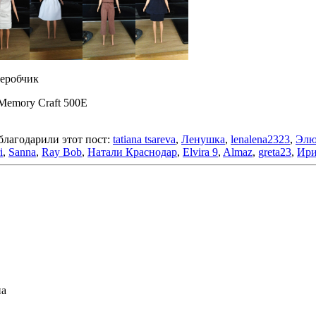
деробчик
 Memory Craft 500E
благодарили этот пост:
tatiana tsareva
,
Ленушка
,
lenalena2323
,
Элю
i
,
Sanna
,
Ray Bob
,
Натали Краснодар
,
Elvira 9
,
Almaz
,
greta23
,
Ири
на