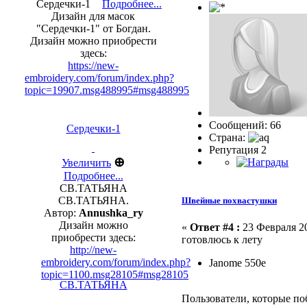
Сердечки-1
Подробнее...
Дизайн для масок
"Сердечки-1" от Богдан.
Дизайн можно приобрести
здесь:
https://new-
embroidery.com/forum/index.php?
topic=19907.msg488995#msg488995
Сообщений: 66
Сердечки-1
Страна:
Репутация 2
⊕
Увеличить
Подробнее...
СВ.ТАТЬЯНА
СВ.ТАТЬЯНА.
Швейные похвастушки
Автор:
Annushka_ry
Дизайн можно
«
Ответ #4 :
23 Февраля 20
приобрести здесь:
готовлюсь к лету
http://new-
embroidery.com/forum/index.php?
Janome 550e
topic=1100.msg28105#msg28105
СВ.ТАТЬЯНА
Пользователи, которые по