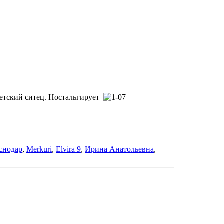
ветский ситец. Ностальгирует
снодар
,
Merkuri
,
Elvira 9
,
Ирина Анатольевна
,