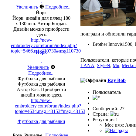
⊕
Увеличить
Подробнее...
Йорк
Йорк, дизайн для пялец 180
х 130 mm. Автор Богдан.
Дизайн можно приобрести
поиграли и обновили гар
здесь:
http://new-
Brother Innovis1500,
embroidery.com/forum/index.php?
topic=5466.msg110730#msg110730
Йорк
Пользователи, которые по
LANA
,
StyleN
,
Mir
,
Merkur
⊕
Увеличить
Подробнее...
Футболка для рыбалки
Ray Bob
Футболка для рыбалки
Автор Еля. Приобрести
Пользоватeль
дизайн можно здесь
http://new-
embroidery.com/forum/index.php?
Сообщений: 27
topic=4634.msg143153#msg143153
Страна:
Репутация 1
Футболка для рыбалки
Мое имя: Али
Роза. Ришелье.
Подробнее...