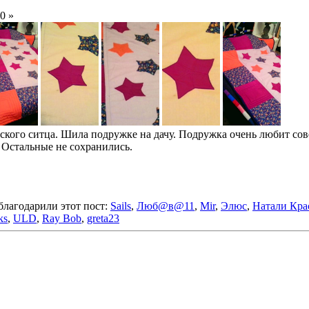
0 »
тского ситца. Шила подружке на дачу. Подружка очень любит со
. Остальные не сохранились.
благодарили этот пост:
Sails
,
Люб@в@11
,
Mir
,
Элюс
,
Натали Кра
ks
,
ULD
,
Ray Bob
,
greta23