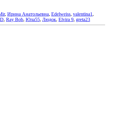
Mir
,
Ирина Анатольевна
,
Edelweiss
,
valentina1
,
LD
,
Ray Bob
,
Юла55
,
Людок
,
Elvira 9
,
greta23