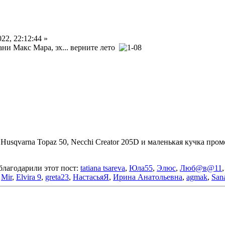
22, 22:12:44 »
ани Макс Мара, эх... верните лето
, Husqvarna Topaz 50, Necchi Creator 205D и маленькая кучка пром
благодарили этот пост:
tatiana tsareva
,
Юла55
,
Элюс
,
Люб@в@11
,
Mir
,
Elvira 9
,
greta23
,
НастасьяЯ
,
Ирина Анатольевна
,
agmak
,
San