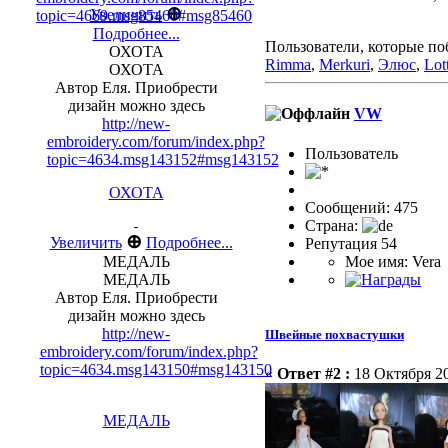
⊕
Увеличить
topic=4669.msg85460#msg85460
Подробнее...
Пользователи, которые по
ОХОТА
Rimma
,
Merkuri
,
Элюс
,
Lot
ОХОТА
Автор Еля. Приобрести
дизайн можно здесь
VW
http://new-
embroidery.com/forum/index.php?
Пользовaтeль
topic=4634.msg143152#msg143152
ОХОТА
Сообщений: 475
Страна:
⊕
Увеличить
Подробнее...
Репутация 54
Мое имя: Vera
МЕДАЛЬ
МЕДАЛЬ
Автор Еля. Приобрести
дизайн можно здесь
http://new-
Швейные похвастушки
embroidery.com/forum/index.php?
topic=4634.msg143150#msg143150
«
Ответ #2 :
18 Октября 20
МЕДАЛЬ