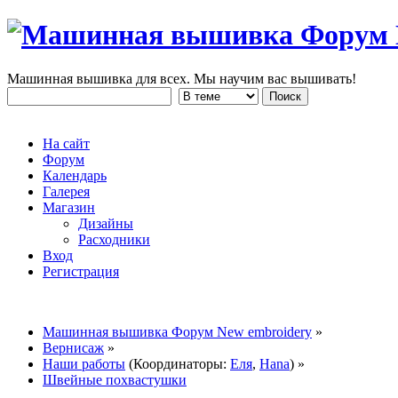
Машинная вышивка для всех. Мы научим вас вышивать!
На сайт
Форум
Календарь
Галерея
Магазин
Дизайны
Расходники
Вход
Регистрация
Машинная вышивка Форум New embroidery
»
Вернисаж
»
Наши работы
(Координаторы:
Еля
,
Hana
) »
Швейные похвастушки