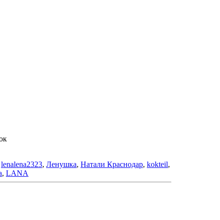
ок
,
lenalena2323
,
Ленушка
,
Натали Краснодар
,
kokteil
,
a
,
LANA