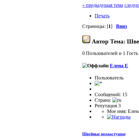
« предыдущая тема
следую
Печать
Страницы: [
1
]
Вниз
Автор
Тема: Шве
0 Пользователей и 1 Гость
Елена Е
Пользоватeль
Сообщений: 15
Страна:
Репутация 3
Мое имя: Елен
Швейные похвастушки