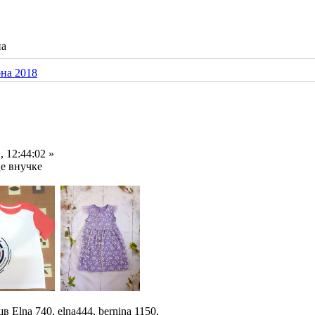
на
 12:44:02 »
е внучке
шв Elna 740, elna444, bernina 1150,