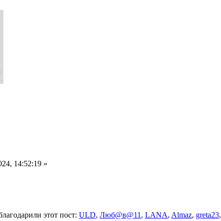
24, 14:52:19 »
благодарили этот пост:
ULD
,
Люб@в@11
,
LANA
,
Almaz
,
greta23