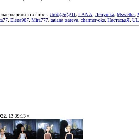
благодарили этот пост:
Люб@в@11
,
LANA
,
Ленушка
,
Mswetka
,
ta77
,
Elena987
,
Mira777
,
tatiana tsareva
,
charmer-oks
,
НастасьяЯ
,
U
22, 13:39:13 »