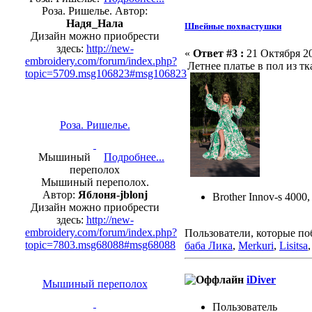
Роза. Ришелье. Автор:
Надя_Нала
Швейные похвастушки
Дизайн можно приобрести
здесь:
http://new-
«
Ответ #3 :
21 Октября 20
embroidery.com/forum/index.php?
Летнее платье в пол из тк
topic=5709.msg106823#msg106823
Роза. Ришелье.
Мышиный
Подробнее...
переполох
Мышиный переполох.
Автор:
Яблоня-jblonj
Brother Innov-s 4000
Дизайн можно приобрести
здесь:
http://new-
embroidery.com/forum/index.php?
Пользователи, которые по
topic=7803.msg68088#msg68088
баба Лика
,
Merkuri
,
Lisitsa
iDiver
Мышиный переполох
Пользовaтeль