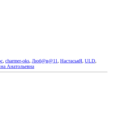
с
,
charmer-oks
,
Люб@в@11
,
НастасьяЯ
,
ULD
,
на Анатольевна