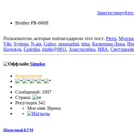
Зарегистрируйтес
Brother PR-600II
Пользователи, которые поблагодарили этот пост:
Pteris
,
Мурлы
Viki
,
Syringa
,
N-ata
,
Galios
,
иринаzhig
,
irina
,
Калинина Лина
,
Ир
Надежда
,
Gulenka
,
irishk@0811
,
Анастасийка
,
ИВА
,
Светлана4
Simoko
Координатор
Сообщений: 1097
Страна:
Репутация 342
Мое имя: Ирина
Шапочный БУМ