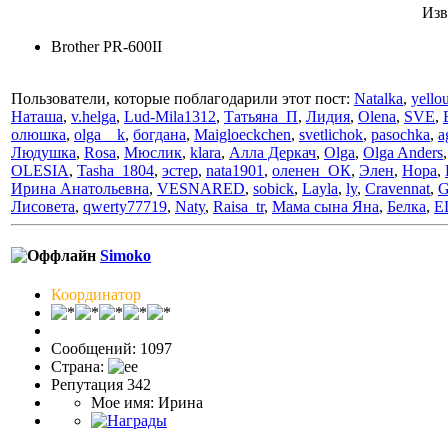
Изв
Brother PR-600II
Пользователи, которые поблагодарили этот пост:
Natalka
,
yello
Наташа
,
v.helga
,
Lud-Mila1312
,
Татьяна_П
,
Лидия
,
Olena
,
SVE
,
олюшка
,
olga__k
,
богдана
,
Maigloeckchen
,
svetlichok
,
pasochka
,
a
Людушка
,
Rosa
,
Мюслик
,
klara
,
Алла Деркач
,
Olga
,
Olga Anders
OLESIA
,
Tasha_1804
,
эстер
,
nata1901
,
оленен_ОК
,
Элен
,
Нора
,
Ирина Анатольевна
,
VESNARED
,
sobick
,
Layla
,
ly
,
Cravennat
,
G
Лисовета
,
qwerty77719
,
Naty
,
Raisa_tr
,
Мама сына Яна
,
Белка
,
E
Simoko
Координатор
Сообщений: 1097
Страна:
Репутация 342
Мое имя: Ирина