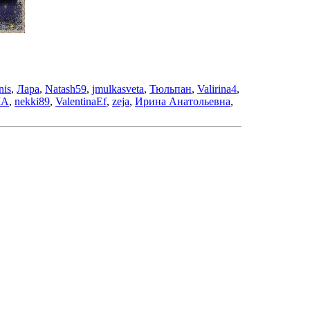
nis
,
Лара
,
Natash59
,
jmulkasveta
,
Тюльпан
,
Valirina4
,
IA
,
nekki89
,
ValentinaEf
,
zeja
,
Ирина Анатольевна
,