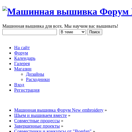
Машинная вышивка для всех. Мы научим вас вышивать!
На сайт
Форум
Календарь
Галерея
Магазин
Дизайны
Расходники
Вход
Регистрация
Машинная вышивка Форум New embroidery
»
Шьем и вышиваем вместе
»
Совместные процессы
»
Завершенные проекты
»
Совместники и конкурсы от "Bogdan"
»