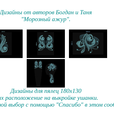
Дизайны от авторов Богдан и Таня
"Морозный ажур".
Дизайны для пялец 180х130
их расположение на выкройке ушанки.
ой выбор с помощью "Спасибо" в этом соо