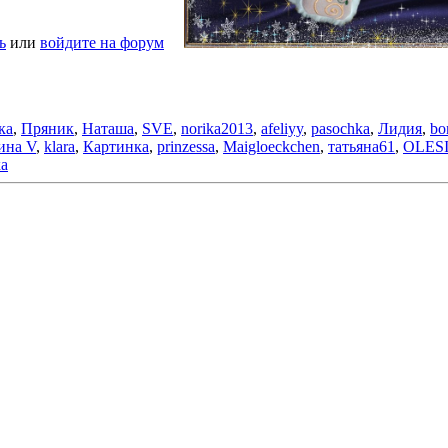
ь
или
войдите на форум
ка
,
Пряник
,
Наташа
,
SVE
,
norika2013
,
afeliyy
,
pasochka
,
Лидия
,
bo
ина V
,
klara
,
Картинка
,
prinzessa
,
Maigloeckchen
,
татьяна61
,
OLES
ка