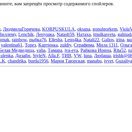
ините, вам запрещён просмотр содержимого спойлеров.
u
,
ЛюдмилаГорячева
,
KORPUSKULA
,
oksana
,
gonulgorkem
,
Viola
Виллему
,
Lenchik
,
Ленушка
,
Natash59
,
Натаха
,
jmulkasveta
,
galina
gmak
,
rainbow
,
рыбка76
,
Ellesha
,
Leno4ka
,
Natali22
,
Galios
,
irina
,
ма
,
valentina61
,
Торез
,
Картинка
,
zuldiy
,
Серафима
,
Мила 1311
,
Ольга
Белая Медведица
,
valia
,
Тамара
,
iva-eva
,
Райкова Ирина
,
Rita52
,
n
ulenka
,
Дизайн
,
StyleN
,
Alla.F
,
ТИВ
,
VW
,
luna
,
Любаша
,
irishk@0
LK
,
chandrika
,
burda1956
,
Мария Таюрская
,
manabu
,
ivvet
,
Guzaliy