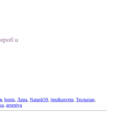
дероб и
я
,
bonis
,
Лара
,
Natash59
,
jmulkasveta
,
Тюльпан
,
ка
,
arseniya