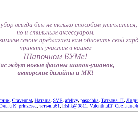
 убор всегда был не только способом утеплиться,
но и стильным аксессуаром.
 зимнем сезоне предлагаем вам обновить свой гар
принять участие в нашем
Шапочном БУМе!
ас ждут новые фасоны шапок-ушанок,
авторские дизайны и МК!
яник
,
Cravennat
,
Наташа
,
SVE
,
afeliyy
,
pasochka
,
Татьяна_П
,
Лиди
Ольга К
,
prinzessa
,
татьяна61
,
irishk@0811
,
ValentinaEf
,
Светлана4