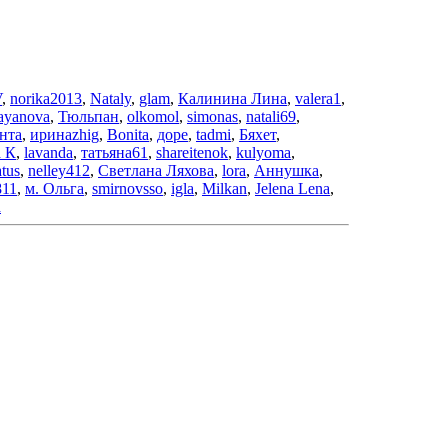
V
,
norika2013
,
Nataly
,
glam
,
Калинина Лина
,
valera1
,
dayanova
,
Тюльпан
,
olkomol
,
simonas
,
natali69
,
нта
,
иринаzhig
,
Bonita
,
доре
,
tadmi
,
Бяхет
,
 К
,
lavanda
,
татьяна61
,
shareitenok
,
kulyoma
,
atus
,
nelley412
,
Светлана Ляхова
,
lora
,
Аннушка
,
811
,
м. Ольга
,
smirnovsso
,
igla
,
Milkan
,
Jelena Lena
,
a