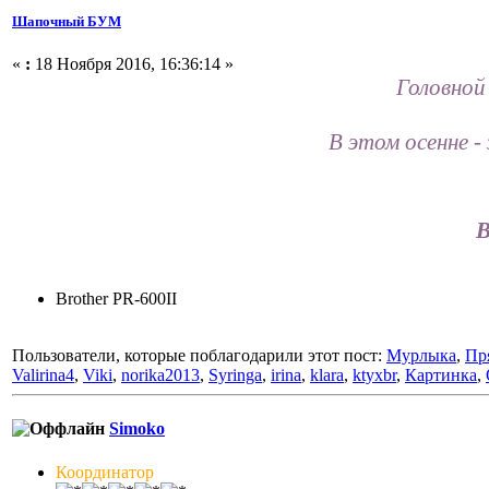
Шапочный БУМ
«
:
18 Ноября 2016, 16:36:14 »
Головной
В этом осенне -
В
Brother PR-600II
Пользователи, которые поблагодарили этот пост:
Мурлыка
,
Пр
Valirina4
,
Viki
,
norika2013
,
Syringa
,
irina
,
klara
,
ktyxbr
,
Картинка
,
Simoko
Координатор