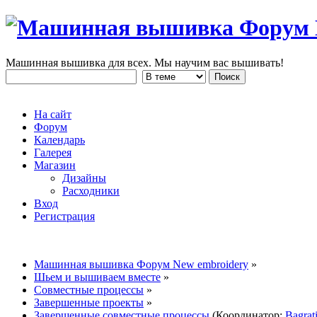
Машинная вышивка для всех. Мы научим вас вышивать!
На сайт
Форум
Календарь
Галерея
Магазин
Дизайны
Расходники
Вход
Регистрация
Машинная вышивка Форум New embroidery
»
Шьем и вышиваем вместе
»
Совместные процессы
»
Завершенные проекты
»
Завершенные совместные процессы
(Координатор:
Bagrat