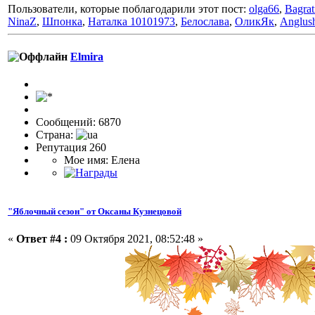
Пользователи, которые поблагодарили этот пост:
olga66
,
Bagrat
NinaZ
,
Шпонка
,
Наталка 10101973
,
Белослава
,
ОликЯк
,
Anglus
Elmira
Сообщений: 6870
Страна:
Репутация 260
Мое имя: Елена
"Яблочный сезон" от Оксаны Кузнецовой
«
Ответ #4 :
09 Октября 2021, 08:52:48 »