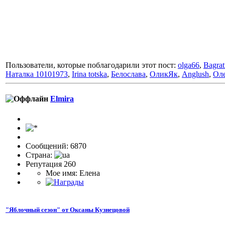
Пользователи, которые поблагодарили этот пост:
olga66
,
Bagrat
Наталка 10101973
,
Irina totska
,
Белослава
,
ОликЯк
,
Anglush
,
Ол
Elmira
Сообщений: 6870
Страна:
Репутация 260
Мое имя: Елена
"Яблочный сезон" от Оксаны Кузнецовой