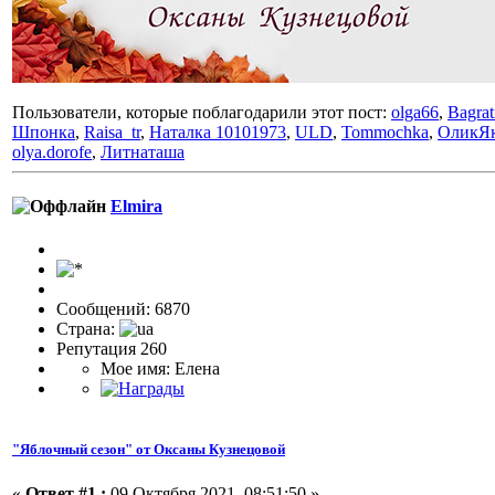
Пользователи, которые поблагодарили этот пост:
olga66
,
Bagrat
Шпонка
,
Raisa_tr
,
Наталка 10101973
,
ULD
,
Tommochka
,
ОликЯ
olya.dorofe
,
Литнаташа
Elmira
Сообщений: 6870
Страна:
Репутация 260
Мое имя: Елена
"Яблочный сезон" от Оксаны Кузнецовой
«
Ответ #1 :
09 Октября 2021, 08:51:50 »