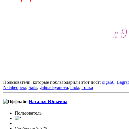
с 
Пользователи, которые поблагодарили этот пост:
olga66
,
Bagrat
Natalieopera
,
Sails
,
galinadayanova
,
luida
,
Точка
Наталья Юрьевна
Пользовaтeль
Сообщений: 375