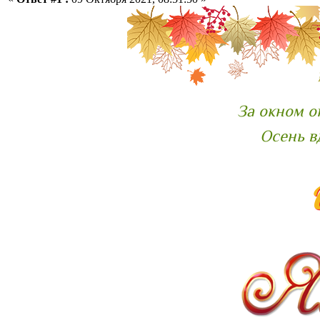
За окном о
Осень в