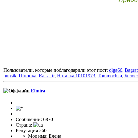
Приоб
Пользователи, которые поблагодарили этот пост:
olga66
,
Bagrat
pupsik
,
Шпонка
,
Raisa_tr
,
Наталка 10101973
,
Tommochka
,
Белос
Elmira
Сообщений: 6870
Страна:
Репутация 260
Мое имя: Елена