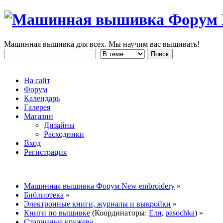
Машинная вышивка для всех. Мы научим вас вышивать!
На сайт
Форум
Календарь
Галерея
Магазин
Дизайны
Расходники
Вход
Регистрация
Машинная вышивка Форум New embroidery
»
Библиотека
»
Электронные книги, журналы и выкройки
»
Книги по вышивке
(Координаторы:
Еля
,
pasochka
) »
Старинные кружева