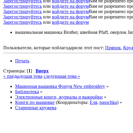
Зарегистрируйтесь
или
войдите на форум
Вам не разрешено пр
Зарегистрируйтесь
или
войдите на форум
Вам не разрешено пр
Зарегистрируйтесь
или
войдите на форум
Вам не разрешено пр
Зарегистрируйтесь
или
войдите на форум
Вам не разрешено пр
Зарегистрируйтесь
или
войдите на форум
вышивальная машинка Brother, швейная Pfaff, оверлок J
Пользователи, которые поблагодарили этот пост:
Пряник
,
Кру
Печать
Страницы: [
1
]
Вверх
« предыдущая тема
следующая тема »
Машинная вышивка Форум New embroidery
»
Библиотека
»
Электронные книги, журналы и выкройки
»
Книги по вышивке
(Координаторы:
Еля
,
pasochka
) »
Старинные кружева