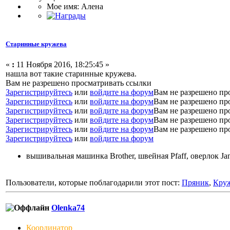
Мое имя: Алена
Старинные кружева
«
:
11 Ноября 2016, 18:25:45 »
нашла вот такие старинные кружева.
Вам не разрешено просматривать ссылки
Зарегистрируйтесь
или
войдите на форум
Вам не разрешено пр
Зарегистрируйтесь
или
войдите на форум
Вам не разрешено пр
Зарегистрируйтесь
или
войдите на форум
Вам не разрешено пр
Зарегистрируйтесь
или
войдите на форум
Вам не разрешено пр
Зарегистрируйтесь
или
войдите на форум
Вам не разрешено пр
Зарегистрируйтесь
или
войдите на форум
вышивальная машинка Brother, швейная Pfaff, оверлок J
Пользователи, которые поблагодарили этот пост:
Пряник
,
Кру
Olenka74
Координатор