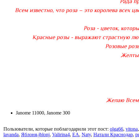
Рада п
Всем известно, что роза – это королева всех ц
Роза - цветок, котор
Красные розы - выражают страстную люб
Розовые розы
Желтые
Желаю Всем 
Janome 11000, Janome 300
Пользователи, которые поблагодарили этот пост:
olga66
,
vitona
lavanda
,
Яблоня-jblonj
,
Valirina4
,
ЕА
,
Naty
,
Натали Краснодар
,
p