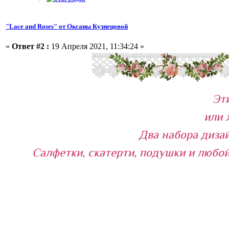
"Lace and Roses" от Оксаны Кузнецовой
«
Ответ #2 :
19 Апреля 2021, 11:34:24 »
Эт
или 
Два набора диза
Салфетки, скатерти, подушки и любо