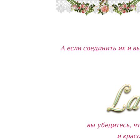
А если соединить их и в
вы убедитесь, ч
и крас