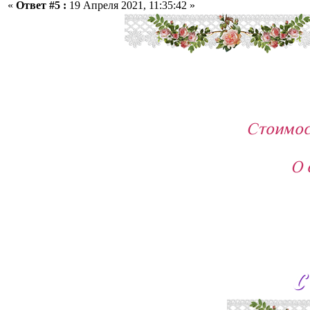
«
Ответ #5 :
19 Апреля 2021, 11:35:42 »
Стоимос
О 
с