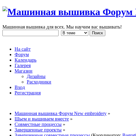
Машинная вышивка для всех. Мы научим вас вышивать!
На сайт
Форум
Календарь
Галерея
Магазин
Дизайны
Расходники
Вход
Регистрация
Машинная вышивка Форум New embroidery
»
Шьем и вышиваем вместе
»
Совместные процессы
»
Завершенные проекты
»
Завершенные совместные процессы
(Координатор:
Bagrat