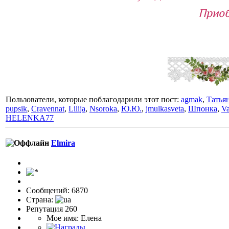
Приоб
Пользователи, которые поблагодарили этот пост:
agmak
,
Татья
pupsik
,
Cravennat
,
Lilija
,
Nsoroka
,
Ю.Ю.
,
jmulkasveta
,
Шпонка
,
Va
HELENKA77
Elmira
Сообщений: 6870
Страна:
Репутация 260
Мое имя: Елена