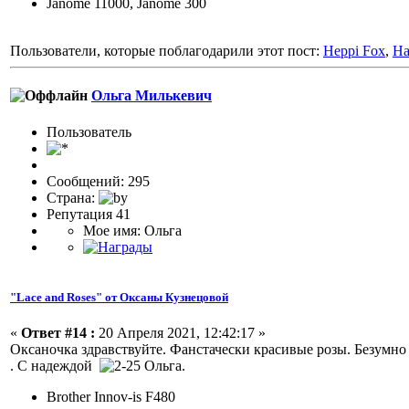
Janome 11000, Janome 300
Пользователи, которые поблагодарили этот пост:
Heppi Fox
,
На
Ольга Милькевич
Пользовaтeль
Сообщений: 295
Страна:
Репутация 41
Мое имя: Ольга
"Lace and Roses" от Оксаны Кузнецовой
«
Ответ #14 :
20 Апреля 2021, 12:42:17 »
Оксаночка здравствуйте. Фанстачески красивые розы. Безумно 
. С надеждой
Ольга.
Brother Innov-is F480