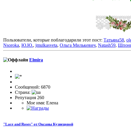
Пользователи, которые поблагодарили этот пост:
Татьяна58
,
ol
Nsoroka
,
Ю.Ю.
,
jmulkasveta
,
Ольга Милькевич
,
Natash59
,
Шпон
Elmira
Сообщений: 6870
Страна:
Репутация 260
Мое имя: Елена
"Lace and Roses" от Оксаны Кузнецовой