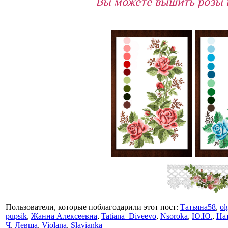
Вы можете вышить розы в
Пользователи, которые поблагодарили этот пост:
Татьяна58
,
ol
pupsik
,
Жанна Алексеевна
,
Tatiana_Diveevo
,
Nsoroka
,
Ю.Ю.
,
На
Ч
,
Левша
,
Violana
,
Slavianka