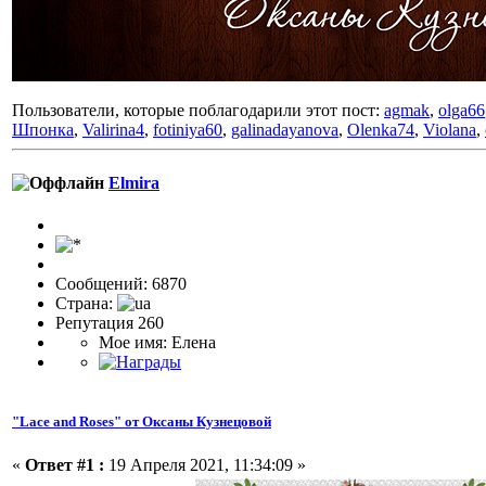
Пользователи, которые поблагодарили этот пост:
agmak
,
olga66
Шпонка
,
Valirina4
,
fotiniya60
,
galinadayanova
,
Olenka74
,
Violana
,
Elmira
Сообщений: 6870
Страна:
Репутация 260
Мое имя: Елена
"Lace and Roses" от Оксаны Кузнецовой
«
Ответ #1 :
19 Апреля 2021, 11:34:09 »