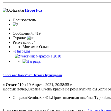
Heppi Fox
Пользовaтeль
Сообщений: 419
Страна:
Репутация 84
Мое имя: Ольга
Награды
"Lace and Roses" от Оксаны Кузнецовой
«
Ответ #10 :
19 Апреля 2021, 20:58:55 »
Добрый вечер,Оксана!Очень красивые розы,купила бы ,если бы
ОверлокBernina800DL,Промышленная швейнаяTypikal,в
Пользователи, которые поблагодарили этот пост:
Оксана Кузн