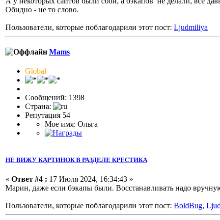
А у некоторых сайтов были сбои, а бэкапов не делали, все да
Обидно - не то слово.
Пользователи, которые поблагодарили этот пост:
Ljudmiliya
Mams
Global
Сообщений: 1398
Страна:
Репутация 54
Мое имя: Ольга
НЕ ВИЖУ КАРТИНОК В РАЗДЕЛЕ КРЕСТИКА
«
Ответ #4 :
17 Июля 2024, 16:34:43 »
Марин, даже если бэкапы были. Восстанавливать надо вручную
Пользователи, которые поблагодарили этот пост:
BoldBug
,
Ljud