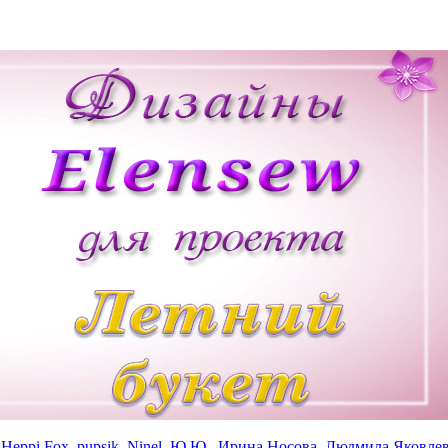
,
Heppi Fox
,
pupsik
,
Ninel
,
Ю.Ю.
,
Ирина Носова
,
Людмила Яковле