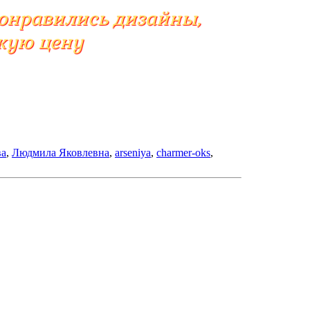
понравились дизайны,
скую цену
ва
,
Людмила Яковлевна
,
arseniya
,
charmer-oks
,