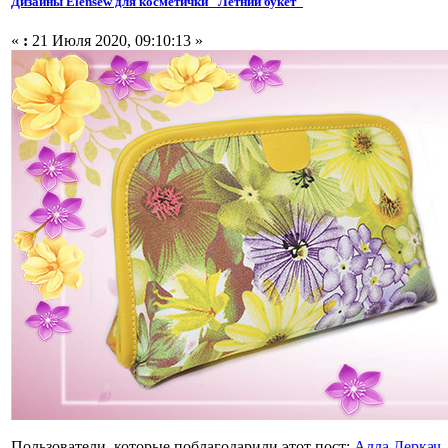
Дизайны Elensew для косметички "Летний букет"
«
:
21 Июля 2020, 09:10:13 »
Пользователи, которые поблагодарили этот пост:
Алла Деркач