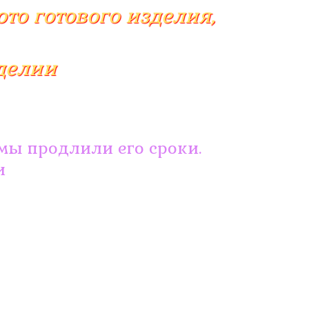
то готового изделия,
делии
мы продлили его сроки.
и