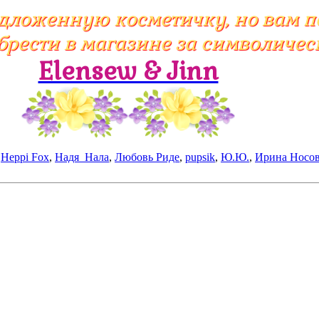
едложенную косметичку, но вам 
брести в магазине за символиче
Elensew & Jinn
,
Heppi Fox
,
Надя_Нала
,
Любовь Риде
,
pupsik
,
Ю.Ю.
,
Ирина Носо