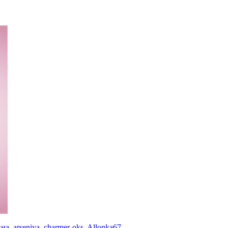
вна
,
arseniya
,
charmer-oks
,
Allonka67