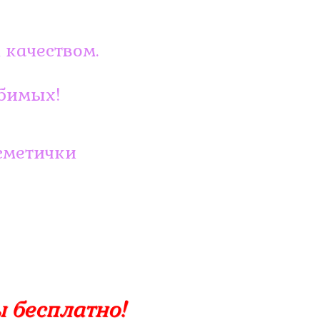
 качеством.
юбимых!
сметички
 бесплатно!