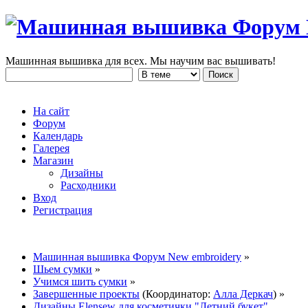
Машинная вышивка для всех. Мы научим вас вышивать!
На сайт
Форум
Календарь
Галерея
Магазин
Дизайны
Расходники
Вход
Регистрация
Машинная вышивка Форум New embroidery
»
Шьем сумки
»
Учимся шить сумки
»
Завершенные проекты
(Координатор:
Алла Деркач
) »
Дизайны Elensew для косметички "Летний букет"