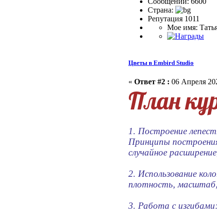
Сообщений: 6600
Страна:
Репутация 1011
Мое имя: Тать
Цветы в Embird Studio
«
Ответ #2 :
06 Апреля 202
План ку
1. Построение лепест
Принципы построения
случайное расширение
2. Использование кол
плотность, масштаб, 
3. Работа с изгибами