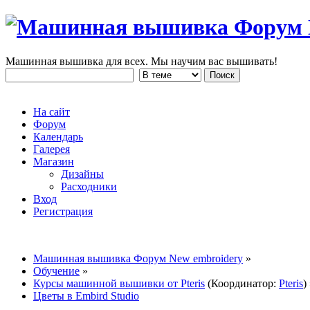
Машинная вышивка для всех. Мы научим вас вышивать!
На сайт
Форум
Календарь
Галерея
Магазин
Дизайны
Расходники
Вход
Регистрация
Машинная вышивка Форум New embroidery
»
Обучение
»
Курсы машинной вышивки от Pteris
(Координатор:
Pteris
)
Цветы в Embird Studio