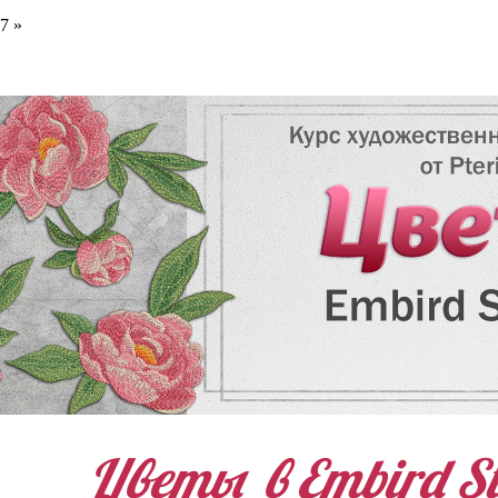
7 »
Цветы в Embird St