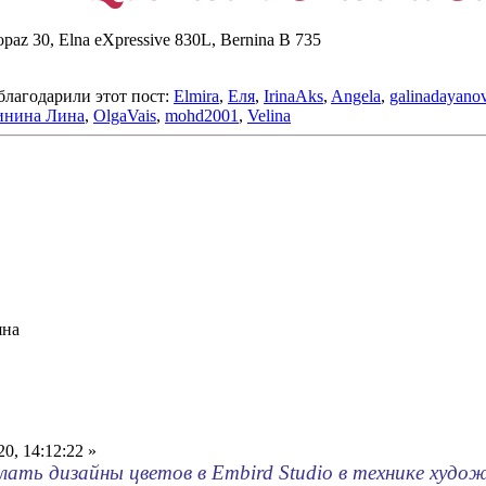
paz 30, Elna eXpressive 830L, Bernina B 735
благодарили этот пост:
Elmira
,
Еля
,
IrinaAks
,
Angela
,
galinadayano
инина Лина
,
OlgaVais
,
mohd2001
,
Velina
яна
0, 14:12:22 »
ать дизайны цветов в Embird Studio в технике худо