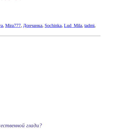
va
,
Mira777
,
Дончанка
,
Sochinka
,
Lud_Mila
,
tadmi
,
жественной глади?