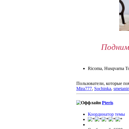
Подним
Ricoma, Husqvarna To
Пользователи, которые по
Mira777
,
Sochinka
,
smetani
Pteris
Координатор темы