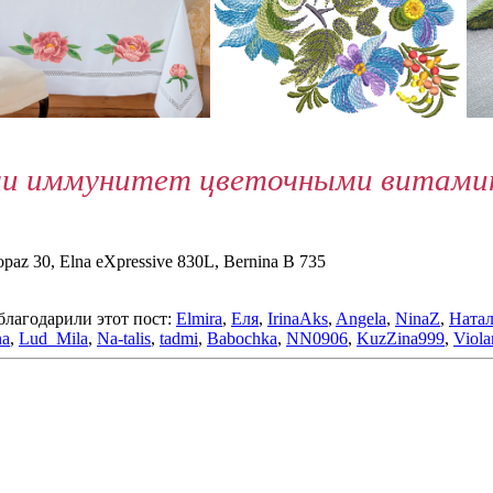
и иммунитет цветочными витамина
paz 30, Elna eXpressive 830L, Bernina B 735
благодарили этот пост:
Elmira
,
Еля
,
IrinaAks
,
Angela
,
NinaZ
,
Натал
na
,
Lud_Mila
,
Na-talis
,
tadmi
,
Babochka
,
NN0906
,
KuzZina999
,
Viola