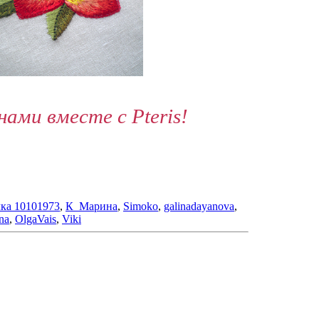
ми вместе с Pteris!
ка 10101973
,
К_Марина
,
Simoko
,
galinadayanova
,
na
,
OlgaVais
,
Viki