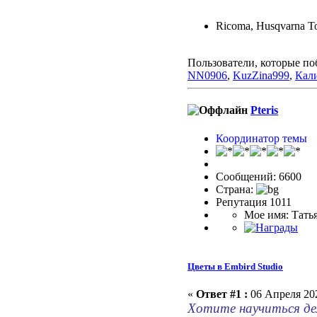
Ricoma, Husqvarna To
Пользователи, которые по
NN0906
,
KuzZina999
,
Кал
Pteris
Координатор темы
Сообщений: 6600
Страна:
Репутация 1011
Мое имя: Тать
Цветы в Embird Studio
«
Ответ #1 :
06 Апреля 202
Хотите научиться дел