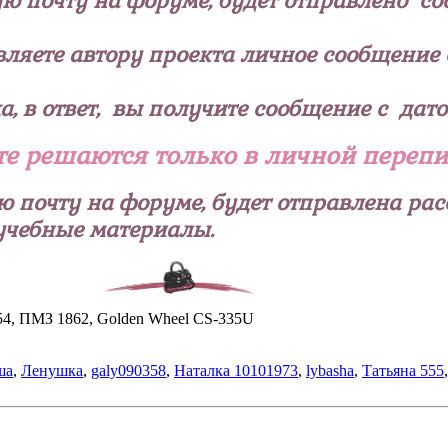
ную почту на форуме, будет отправлено с
вляете автору проекта личное сообщение
, в ответ, вы получите сообщение с дато
те решаются только в личной перепи
ую почту на форуме, будет отправлена р
 учебные материалы.
H654, ПМЗ 1862, Golden Wheel CS-335U
ша
,
Ленушка
,
galy090358
,
Наталка 10101973
,
lybasha
,
Татьяна 555