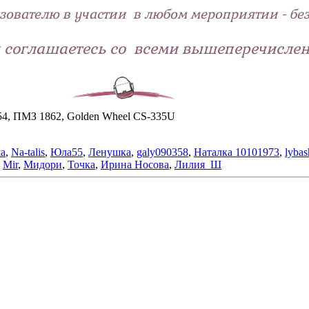
ьзователю в участии в любом мероприятии - бе
ы соглашаетесь со всеми вышеперечисле
H654, ПМЗ 1862, Golden Wheel CS-335U
а
,
Na-talis
,
Юла55
,
Ленушка
,
galy090358
,
Наталка 10101973
,
lybas
,
Mir
,
Мидори
,
Точка
,
Ирина Носова
,
Лилия_Ш