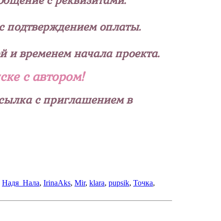
ообщение с реквизитами.
 с подтверждением оплаты.
й и временем начала проекта.
ске с автором!
ассылка с приглашением в
,
Надя_Нала
,
IrinaAks
,
Mir
,
klara
,
pupsik
,
Точка
,