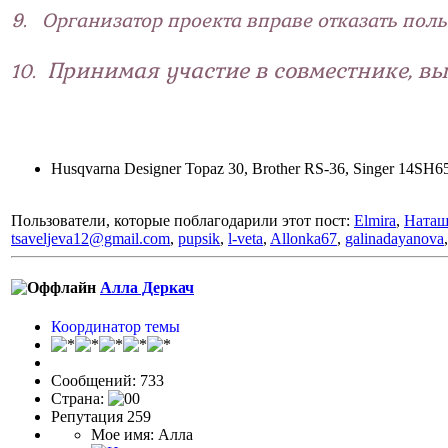
9. Организатор проекта вправе отказать пол
Принимая участие в совместнике, в
10.
Husqvarna Designer Topaz 30, Brother RS-36, Singer 14S
Пользователи, которые поблагодарили этот пост:
Elmira
,
Наташ
tsaveljeva12@gmail.com
,
pupsik
,
l-veta
,
Allonka67
,
galinadayanova
Алла Деркач
Координатор темы
Сообщений: 733
Страна:
Репутация 259
Мое имя: Алла