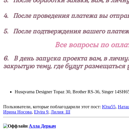
3. После обработки заявки, вам, в лич
4. После проведения платежа вы отпра
5. После подтверждения вашего платежа
Все вопросы по опла
6. В день запуска проекта вам, в личн
закрытую тему, где будут размещаться
Husqvarna Designer Topaz 30, Brother RS-36, Singer 14S
Пользователи, которые поблагодарили этот пост:
Юла55
,
Ната
Ирина Носова
,
Elvira 9
,
Лилия_Ш
Алла Деркач