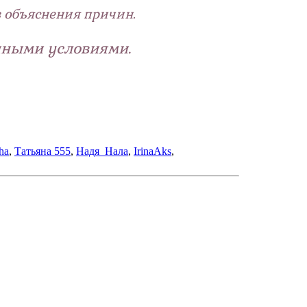
з объяснения причин.
нными условиями.
ha
,
Татьяна 555
,
Надя_Нала
,
IrinaAks
,