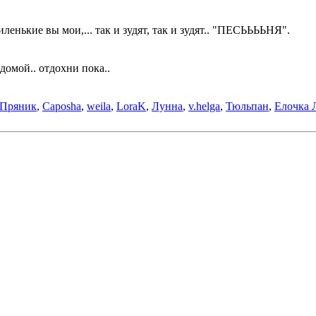
миленькие вы мои,... так и зудят, так и зудят.. "ПЕСЬЬЬЬНЯ".
домой.. отдохни пока..
Пряник
,
Caposha
,
weila
,
LoraK
,
Лунна
,
v.helga
,
Тюльпан
,
Елочка 