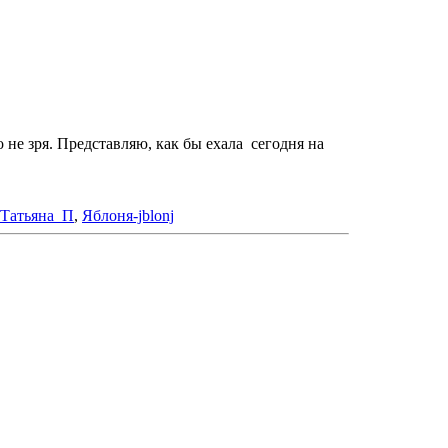
о не зря. Представляю, как бы ехала сегодня на
Татьяна_П
,
Яблоня-jblonj