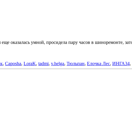
я еще оказалась умной, просидела пару часов в шиноремонте, зат
ик
,
Caposha
,
LoraK
,
tadmi
,
v.helga
,
Тюльпан
,
Елочка Лес
,
ИНГА34
,