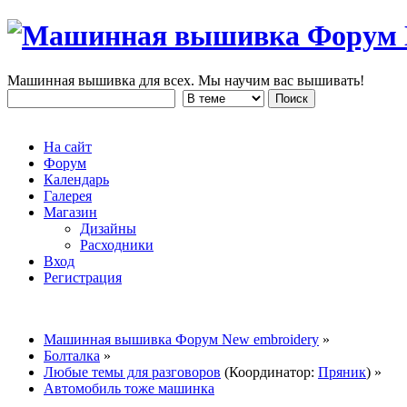
Машинная вышивка для всех. Мы научим вас вышивать!
На сайт
Форум
Календарь
Галерея
Магазин
Дизайны
Расходники
Вход
Регистрация
Машинная вышивка Форум New embroidery
»
Болталка
»
Любые темы для разговоров
(Координатор:
Пряник
) »
Автомобиль тоже машинка