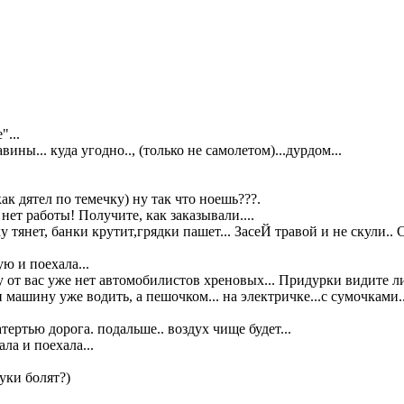
"...
авины... куда угодно.., (только не самолетом)...дурдом...
 дятел по темечку) ну так что ноешь???.
 нет работы! Получите, как заказывали....
 тянет, банки крутит,грядки пашет... ЗасеЙ травой и не скули.. 
ю и поехала...
 от вас уже нет автомобилистов хреновых... Придурки видите ли
 машину уже водить, а пешочком... на электричке...с сумочками..
тертью дорога. подальше.. воздух чище будет...
ала и поехала...
руки болят?)