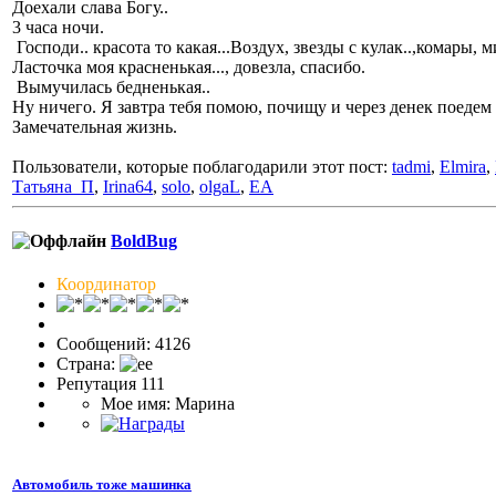
Доехали слава Богу..
3 часа ночи.
Господи.. красота то какая...Воздух, звезды с кулак..,комары, 
Ласточка моя красненькая..., довезла, спасибо.
Вымучилась бедненькая..
Ну ничего. Я завтра тебя помою, почищу и через денек поедем 
Замечательная жизнь.
Пользователи, которые поблагодарили этот пост:
tadmi
,
Elmira
,
Татьяна_П
,
Irina64
,
solo
,
olgaL
,
ЕА
BoldBug
Координатор
Сообщений: 4126
Страна:
Репутация 111
Мое имя: Марина
Автомобиль тоже машинка