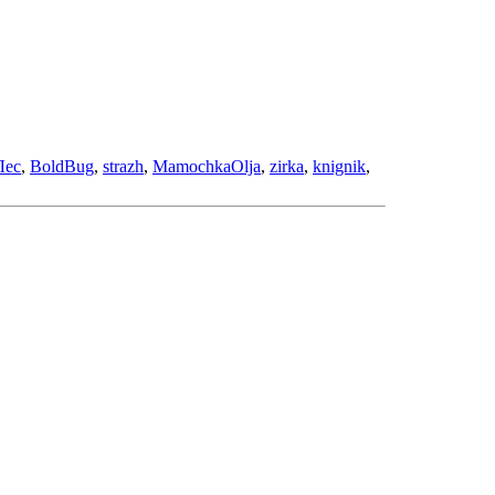
Лес
,
BoldBug
,
strazh
,
MamochkaOlja
,
zirka
,
knignik
,