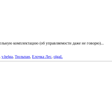
ельную комплектацию (об управляемости даже не говорю)...
,
v.helga
,
Тюльпан
,
Елочка Лес
,
olgaL