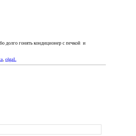
ибо долго гонять кондиционер с печкой и
ka
,
olgaL