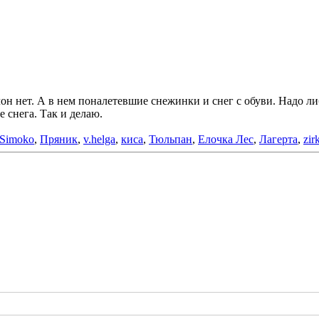
алон нет. А в нем поналетевшие снежинки и снег с обуви. Надо л
е снега. Так и делаю.
Simoko
,
Пряник
,
v.helga
,
киса
,
Тюльпан
,
Елочка Лес
,
Лагерта
,
zir