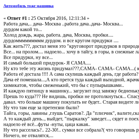
Автомобиль тоже машинка
«
Ответ #1 :
25 Октября 2016, 12:11:34 »
Работа дача,.. дача- Москва ..работа дача..дача- Москва...
дурдом какой то...
Холод дождь, жара, работа. дача, Москва, пробки....
дурдоммммммммм дурдом. и все кругом придурки ....
Как жить???, достал меня это "круговорот придурков в природе
Все... на пролом.... надоело... хочу в тайгу, в горы, в снежные л
Все придурки, ну все...
И самый большой придурок- Я САМА....
Ну кто тебе эту жизнь придумал???,САМА- САМА- САМА...( как
Работа её достала !!!! А сама скулишь каждый день, где работа?
Дача её помешала...,А кто прется туда каждый выходной, жрачку
химикатов, чтобы свеженький, что бы с пупырышками..
И каждую пятницу в машинку... загрузит под завязку бедненьку
Прешь то куда??? Не видишь, пробки не протолкнуться... Спасу
давал. что больше машину покупать не будет.. Старая видите ли
Ну что там еще за претензии были?
Тайга, горы, лавины ,глушь Саратов?. Да "плизчик", валите,ска
А то каждый день.., выйдет, "пыркалку" заведет..., сядет и поех
надоело её всё...футы -нуты, цаца какая..
Ну что расселась?.. 22-30!.. сумки все собрала?( что говоришь 
Ничего, не отвалятся,...