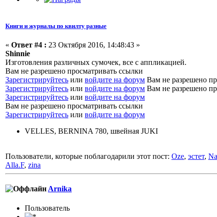
Книги и журналы по квилту разные
«
Ответ #4 :
23 Октября 2016, 14:48:43 »
Shinnie
Изготовления различных сумочек, все с аппликацией.
Вам не разрешено просматривать ссылки
Зарегистрируйтесь
или
войдите на форум
Вам не разрешено пр
Зарегистрируйтесь
или
войдите на форум
Вам не разрешено пр
Зарегистрируйтесь
или
войдите на форум
Вам не разрешено просматривать ссылки
Зарегистрируйтесь
или
войдите на форум
VELLES, BERNINA 780, швейная JUKI
Пользователи, которые поблагодарили этот пост:
Oze
,
эстет
,
Na
Alla.F
,
zina
Arnika
Пользоватeль