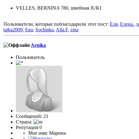
VELLES, BERNINA 780, швейная JUKI
Пользователи, которые поблагодарили этот пост:
Еля
,
Елена.
,
n
tatka2009
,
Ева
,
Sochinka
,
Alla.F
,
zina
Arnika
Пользоватeль
Сообщений: 21
Страна:
Репутация 0
Мое имя: Марина