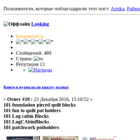
Пользователи, которые поблагодарили этот пост:
Arnika
,
Райко
Looking
Координатор
Сообщений: 489
Страна:
Репутация 13
Книги и журналы по квилту разные
«
Ответ #10 :
23 Декабря 2016, 15:10:52 »
101 foundation pieced quilt blocks
101 fun to quilt pot holders
101 Log cabin Blocks
101 LogCAbinBlocks
101 patchwork potholders