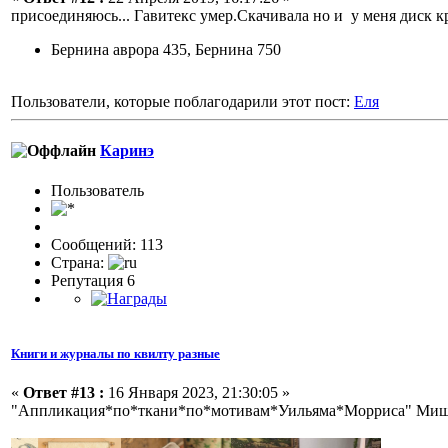
присоединяюсь... Гавитекс умер.Скачивала но и у меня диск 
Бернина аврора 435, Бернина 750
Пользователи, которые поблагодарили этот пост:
Еля
Каринэ
Пользовaтeль
Сообщений: 113
Страна:
Репутация 6
Книги и журналы по квилту разные
«
Ответ #13 :
16 Января 2023, 21:30:05 »
"Аппликация*по*ткани*по*мотивам*Уильяма*Морриса" Ми