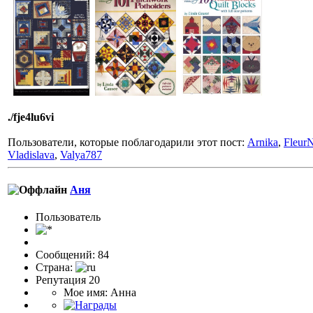
./fje4lu6vi
Пользователи, которые поблагодарили этот пост:
Arnika
,
FleurN
Vladislava
,
Valya787
Аня
Пользовaтeль
Сообщений: 84
Страна:
Репутация 20
Мое имя: Анна