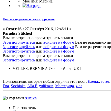
Мое имя: Марина
Книги и журналы по квилту разные
«
Ответ #6 :
27 Октября 2016, 12:46:11 »
Paradise Stitched
Вам не разрешено просматривать ссылки
Зарегистрируйтесь
или
войдите на форум
Вам не разрешено пр
Зарегистрируйтесь
или
войдите на форум
Вам не разрешено пр
Зарегистрируйтесь
или
войдите на форум
Вам не разрешено просматривать ссылки
Зарегистрируйтесь
или
войдите на форум
VELLES, BERNINA 780, швейная JUKI
Пользователи, которые поблагодарили этот пост:
Елена.
,
эстет
Ева
,
Sochinka
,
Alla.F
,
yulikrasn
,
Мастерица
,
zina
Arnika
Пользоватeль