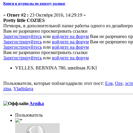
Книги и журналы по квилту разные
«
Ответ #2 :
23 Октября 2016, 14:29:19 »
Pretty little COZIES
Печворк, в дополнительной папке работы одного из дизайнеров
Вам не разрешено просматривать ссылки
Зарегистрируйтесь
или
войдите на форум
Вам не разрешено пр
Зарегистрируйтесь
или
войдите на форум
Вам не разрешено пр
Зарегистрируйтесь
или
войдите на форум
Вам не разрешено просматривать ссылки
Зарегистрируйтесь
или
войдите на форум
VELLES, BERNINA 780, швейная JUKI
Пользователи, которые поблагодарили этот пост:
Еля
,
Oze
,
эст
zina
,
Vladislava
Arnika
Пользоватeль