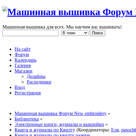
Машинная вышивка для всех. Мы научим вас вышивать!
На сайт
Форум
Календарь
Галерея
Магазин
Дизайны
Расходники
Вход
Регистрация
Машинная вышивка Форум New embroidery
»
Библиотека
»
Электронные книги, журналы и выкройки
»
Книги и журналы по Квилту
(Координаторы:
Еля
,
pasoch
Книги и журналы по квилту разные