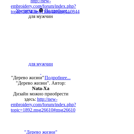
http://new-
embroidery.com/forum/index.php?
⊕
Увеличить
Подробнее...
topic=5874.msg110844#msg110844
для мужчин
для мужчин
"Дерево жизни"
Подробнее...
"Дерево жизни". Автор:
Nata-Xa
Дизайн можно приобрести
здесь:
http://new-
embroidery.com/forum/index.php?
topic=1892.msg26610#msg26610
"Дерево жизни"