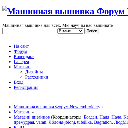
Машинная вышивка для всех. Мы научим вас вышивать!
На сайт
Форум
Календарь
Галерея
Магазин
Дизайны
Расходники
Вход
Регистрация
Машинная вышивка Форум New embroidery
»
Магазин
»
Магазин дизайнов
(Координаторы:
Богдан
,
Надя_Нала
,
К
премудрая
,
varan
,
Яблоня-jblonj
,
tufelllka
,
Bagration
,
ЛюдMi
Ю.Ю.