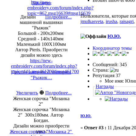
Brother innov-is 4000
http://new-
Закладка
embroidery.com/forum/index.php?
topic=862.msg16639#msg16639
Пользователи, которые по
Дизайн
Подробнее...
jmulkasveta
,
irusha
,
raisagri
,
машинной вышивки
"Рыжик"
Большой - 200х200мм
Ю.Ю.
Средний - 140х140мм
Маленький 100Х100мм
Координатор темы
Автор Pteris. Приобрести
дизайн можно здесь
https://new-
Сообщений: 345
embroidery.com/forum/index.php?
Страна:
topic=441.msg461700#msg461700
Дизайн машинной вышивки
Репутация 37
"Рыжик…
Мое имя: Юли
Награды
⊕
Увеличить
Подробнее...
Женская сорочка "Мозаика
2"
Женская сорочка "Мозаика
2" 300х180мм. Автор
Ю.Ю.
Богдан.
Дизайн можно приобрести
«
Ответ #3 :
11 Декабря 20
здесь:
Женская сорочка "Мозаика 2"