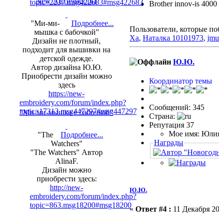
New Античность1
topic=2237.msg422683#msg422683
Brother innov-is 4000
"Ми-ми-
Подробнее...
Пользователи, которые по
мышка с бабочкой"
Xa
,
Наталка 10101973
,
jmu
Дизайн не плотный,
подходит для вышивки на
детской одежде.
Ю.Ю.
Автор дизайна Ю.Ю.
Приобрести дизайн можно
Координатор темы
здесь
https://new-
embroidery.com/forum/index.php?
Сообщений: 345
topic=17313.msg447297#msg447297
"Ми-ми-мышка с бабочкой"
Страна:
Репутация 37
Мое имя: Юли
"The
Подробнее...
Награды
Watchers"
"The Watchers" Автор
AlinaF.
Дизайн можно
приобрести здесь:
http://new-
Ю.Ю.
embroidery.com/forum/index.php?
topic=863.msg18200#msg18200
«
Ответ #4 :
11 Декабря 20