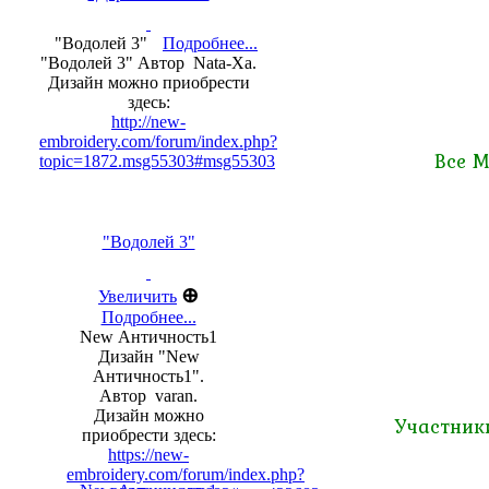
"Водолей 3"
Подробнее...
"Водолей 3" Автор Nata-Xa.
Дизайн можно приобрести
здесь:
http://new-
embroidery.com/forum/index.php?
Все М
topic=1872.msg55303#msg55303
"Водолей 3"
⊕
Увеличить
Подробнее...
New Античность1
Дизайн "New
Античность1".
Автор varan.
Дизайн можно
Участник
приобрести здесь:
https://new-
embroidery.com/forum/index.php?