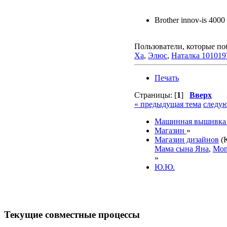
Brother innov-is 4000
Пользователи, которые по
Xa
,
Элюс
,
Наталка 101019
Печать
Страницы: [
1
]
Вверх
« предыдущая тема
следую
Машинная вышивка 
Магазин
»
Магазин дизайнов
(
Мама сына Яна
,
Mon
»
Ю.Ю.
Текущие совместные процессы