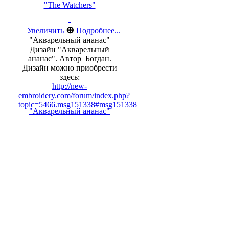
"The Watchers"
⊕
Увеличить
Подробнее...
"Акварельный ананас"
Дизайн "Акварельный
ананас". Автор Богдан.
Дизайн можно приобрести
здесь:
http://new-
embroidery.com/forum/index.php?
topic=5466.msg151338#msg151338
"Акварельный ананас"