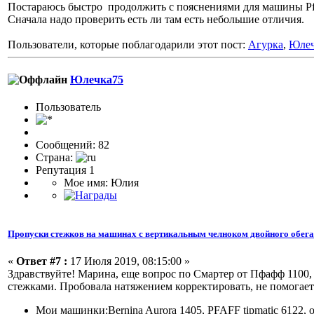
Постараюсь быстро продолжить с пояснениями для машины Pfaf
Сначала надо проверить есть ли там есть небольшие отличия.
Пользователи, которые поблагодарили этот пост:
Агурка
,
Юлеч
Юлечка75
Пользовaтeль
Сообщений: 82
Страна:
Репутация 1
Мое имя: Юлия
Пропуски стежков на машинах с вертикальным челноком двойного обег
«
Ответ #7 :
17 Июля 2019, 08:15:00 »
Здравствуйте! Марина, еще вопрос по Смартер от Пфафф 1100,
стежками. Пробовала натяжением корректировать, не помогает
Мои машинки:Bernina Aurora 1405, PFAFF tipmatic 6122,