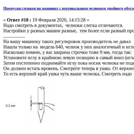
Пропуски стежков на машинах с вертикальным челноком двойного обег
«
Ответ #18 :
19 Февраля 2020, 14:15:28 »
Надо смотреть в документах, челноки слегка отличаются.
Настройки у разных машин разные, тем более если разный пр
..................
На вашу машинку таких регулировок производитель не давал
Нашла только на модель 640, челнок у них аналогичный и игл
Насколько помню, у вас ширина строчки тоже 9 мм, тогда так:
Установите иглу в крайнюю левую позицию в самый вниз (игла
Затем постепенно поднимайте иглу пока носик челнока не под
Он должен встать вровень. Смотрите теперь в ушко. От верхне
То есть верхний край ушка чуть выше челнока. Смотреть надо 