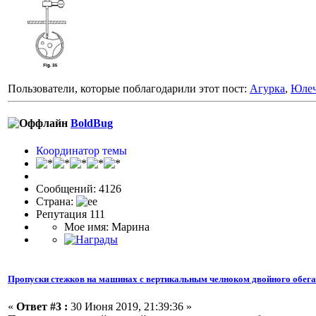
Пользователи, которые поблагодарили этот пост:
Агурка
,
Юлеч
BoldBug
Координатор темы
Сообщений: 4126
Страна:
Репутация 111
Мое имя: Марина
Пропуски стежков на машинах с вертикальным челноком двойного обег
«
Ответ #3 :
30 Июня 2019, 21:39:36 »