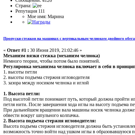
Сообщений: 4126
Страна:
Репутация 111
Мое имя: Марина
Пропуски стежков на машинах с вертикальным челноком двойного обег
«
Ответ #1 :
30 Июня 2019, 21:02:46 »
Механизм вязки стежка (механизм челнока)
Немного теории, чтобы потом было понятней.
Регулировка механизма челнока включает в себя в принцип
1. высоты петли
2. высоты подъема стержня игловодителя
3. зазора между носиком челнока и иглой
1. Высота петли:
Под высотой петли понимают путь, который должна пройти игл
петля нити. После завершения хода иглы на высоту подъема пе
При дальнейшем вращении вала машины носик челнока должен
обвести вокруг шпульного колпачка.
2. Высота подъема стержня игловодителя:
Высота подъема стержня игловодителя должна быть установлен
возможность точно войти над ушком иглы в образовавшуюся п