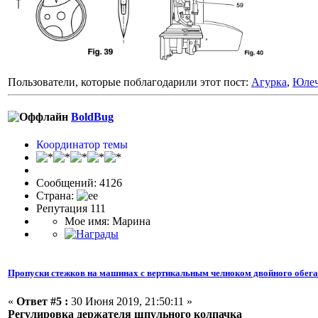
Пользователи, которые поблагодарили этот пост:
Агурка
,
Юлеч
BoldBug
Координатор темы
Сообщений: 4126
Страна:
Репутация 111
Мое имя: Марина
Пропуски стежков на машинах с вертикальным челноком двойного обег
«
Ответ #5 :
30 Июня 2019, 21:50:11 »
Регулировка держателя шпульного колпачка