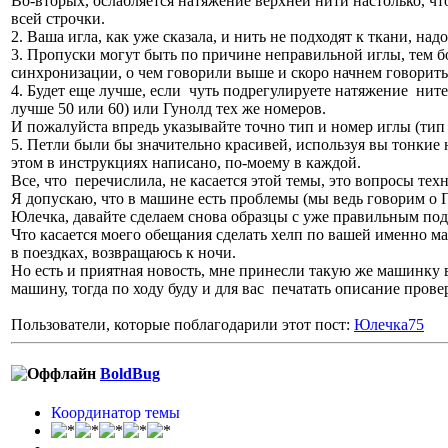
Во-вторых, ослабляется натяжение верхней нити настолько, чт
всей строчки.
2. Ваша игла, как уже сказала, и нить не подходят к ткани, над
3. Пропуски могут быть по причине неправильной иглы, тем бо
синхронизации, о чем говорили выше и скоро начнем говорить
4. Будет еще лучше, если чуть подрегулируете натяжение ните
лучше 50 или 60) или Гунолд тех же номеров.
И пожалуйста впредь указывайте точно тип и номер иглы (тип 
5. Петли были бы значительно красивей, используя вы тонкие н
этом в инструкциях написано, по-моему в каждой.
Все, что перечислила, не касается этой темы, это вопросы те
Я допускаю, что в машине есть проблемы (мы ведь говорим о П
Юлечка, давайте сделаем снова образцы с уже правильным подх
Что касается моего обещания сделать хелп по вашей именно ма
в поездках, возвращаюсь к ночи.
Но есть и приятная новость, мне принесли такую же машинку в
машину, тогда по ходу буду и для вас печатать описание прове
Пользователи, которые поблагодарили этот пост:
Юлечка75
BoldBug
Координатор темы