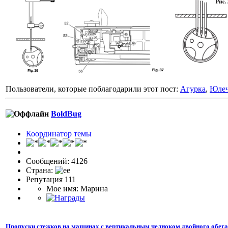
Пользователи, которые поблагодарили этот пост:
Агурка
,
Юлеч
BoldBug
Координатор темы
Сообщений: 4126
Страна:
Репутация 111
Мое имя: Марина
Пропуски стежков на машинах с вертикальным челноком двойного обег