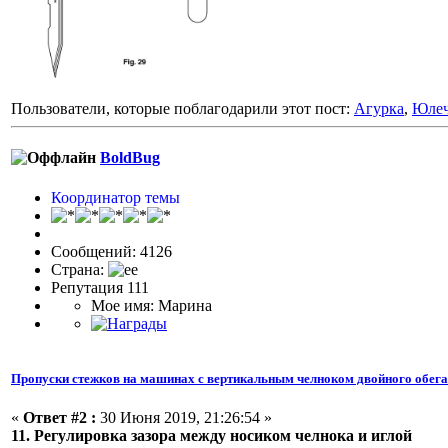
Пользователи, которые поблагодарили этот пост:
Агурка
,
Юлеч
BoldBug
Координатор темы
Сообщений: 4126
Страна:
Репутация 111
Мое имя: Марина
Пропуски стежков на машинах с вертикальным челноком двойного обег
«
Ответ #2 :
30 Июня 2019, 21:26:54 »
11. Регулировка зазора между носиком челнока и иглой