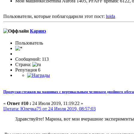
Мои машинки:Bernina Aurora 1405, PFAFF tipmatic 6122,
Пользователи, которые поблагодарили этот пост:
luida
Каринэ
Пользовaтeль
Сообщений: 113
Страна:
Репутация 6
Пропуски стежков на машинах с вертикальным челноком двойного обег
«
Ответ #10 :
24 Июля 2019, 11:19:22 »
Цитата: Юлечка75 от 24 Июля 2019, 08:57:03
Здравствуйте! Марина, вот мои вчерашние эксперименты