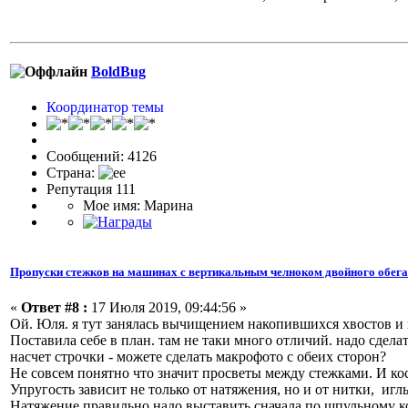
BoldBug
Координатор темы
Сообщений: 4126
Страна:
Репутация 111
Мое имя: Марина
Пропуски стежков на машинах с вертикальным челноком двойного обег
«
Ответ #8 :
17 Июля 2019, 09:44:56 »
Ой. Юля. я тут занялась вычищением накопившихся хвостов и
Поставила себе в план. там не таки много отличий. надо сдела
насчет строчки - можете сделать макрофото с обеих сторон?
Не совсем понятно что значит просветы между стежками. И кос
Упругость зависит не только от натяжения, но и от нитки, иглы
Натяжение правильно надо выставить сначала по шпульному кол