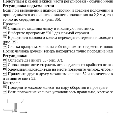
Приступаем к самой важной части регулировки - обычно имен
Регулировка подъема петли
Если при выполнении прямой строчки и среднем положении и
приподнимется из крайнего нижнего положения на 2,2 мм, то 
точно по середине иглы (рис. 36).
Проверка:
 Снимите с машины лапку и игольную пластинку.
 Выберите программу “01” для прямой строчки.
 Вращением махового колеса переведите стержень игловодит
(рис. 35).
 Слегка вращая маховик на себя поднимите стержень игловод
Носик челнока должен теперь находиться точно посредине игл
Регулировка:
 Ослабьте два винта 53 (рис. 37).
 Снова поднимите стержень игловодителя из крайнего нижне
 Удерживая игловодитель на месте поверните челнок, чтобы е
 Прижмите друг к другу механизм челнока 52 и коническое ко
и затяните винт 53.
Контроль:
 Поверните маховое колесо на пару оборотов и проверьте.
 Если положение челнока установилось правильно, крепко за