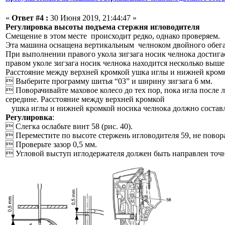
«
Ответ #4 :
30 Июня 2019, 21:44:47 »
Регулировка высоты подъема стержня игловодителя
Смещение в этом месте происходит редко, однако проверяем.
Эта машина оснащена вертикальным челноком двойного обега
При выполнении правого укола зигзага носик челнока достигает
правом уколе зигзага носик челнока находится несколько выше 
Расстояние между верхней кромкой ушка иглы и нижней кромко
 Выберите программу шитья “03” и ширину зигзага 6 мм.
 Поворачивайте маховое колесо до тех пор, пока игла после 
середине. Расстояние между верхней кромкой
ушка иглы и нижней кромкой носика челнока должно составл
Регулировка
:
 Слегка ослабьте винт 58 (рис. 40).
 Переместите по высоте стержень игловодителя 59, не повора
 Проверьте зазор 0,5 мм.
 Угловой выступ иглодержателя должен быть направлен точн