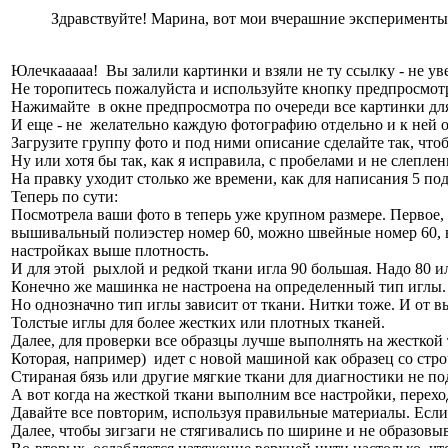
Здравствуйте! Марина, вот мои вчерашние эксперименты, э
Юлечкааааа! Вы залили картинки и взяли не ту ссылку - не у
Не торопитесь пожалуйста и используйте кнопку предпросмот
Нажимайте в окне предпросмотра по очереди все картинки дл
И еще - не желательно каждую фотографию отдельно и к ней 
Загрузите группу фото и под ними описание сделайте так, что
Ну или хотя бы так, как я исправила, с пробелами и не слепл
На правку уходит столько же времени, как для написания 5
Теперь по сути:
Посмотрела ваши фото в теперь уже крупном размере. Первое, 
вышивальный полиэстер номер 60, можно швейные номер 60, в 
настройках выше плотность.
И для этой рыхлой и редкой ткани игла 90 большая. Надо 80 и
Конечно же машинка не настроена на определенный тип иглы.
Но однозначно тип иглы зависит от ткани. Нитки тоже. И от в
Толстые иглы для более жестких или плотных тканей.
Далее, для проверки все образцы лучше выполнять на жесткой 
Которая, например) идет с новой машиной как образец со стро
Стираная бязь или другие мягкие ткани для диагностики не по
А вот когда на жесткой ткани выполним все настройки, перехо
Давайте все повторим, используя правильные материалы. Если 
Далее, чтобы зигзаги не стягивались по ширине и не образовыв