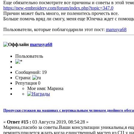
Еще обязательно посмотрите все причины и советы в этой тем
https://new-embroidery.com/forum/index.php?topic=347.0
Причин может быть много, не поленитесь прочесть все.
Больше помочь вряд ли смогу, меня еще Юлечка ждет с помощью
Пользователи, которые поблагодарили этот пост:
marusya68
marusya68
Пользоватeль
Сообщений: 19
Страна:
Репутация 0
Мое имя: Марина
Пропуски стежков на машинах с вертикальным челноком двойного обег
«
Ответ #15 :
03 Августа 2019, 08:54:28 »
Марина,спасибо за советы.Ваши консультации уникальны,я еще
ремонту,придется ждать когда единственный мастер из СЦ у на