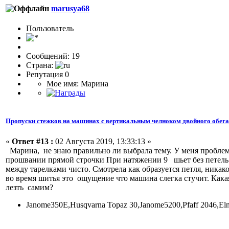
marusya68
Пользоватeль
Сообщений: 19
Страна:
Репутация 0
Мое имя: Марина
Пропуски стежков на машинах с вертикальным челноком двойного обег
«
Ответ #13 :
02 Августа 2019, 13:33:13 »
Марина, не знаю правильно ли выбрала тему. У меня пробл
прошвании прямой строчки При натяжении 9 шьет без петель т
между тарелками чисто. Смотрела как образуется петля, никак
во время шитья это ощущение что машина слегка стучит. Кака
лезть самим?
Janome350E,Husqvarna Topaz 30,Janome5200,Pfaff 2046,El