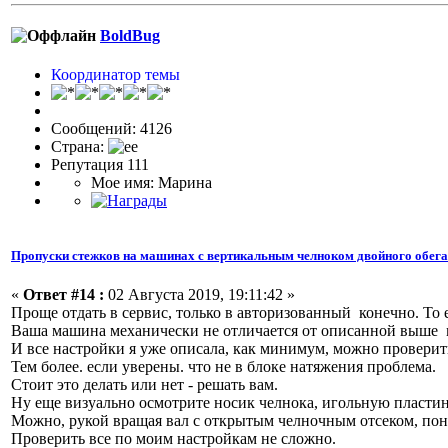
BoldBug
Координатор темы
Сообщений: 4126
Страна:
Репутация 111
Мое имя: Марина
Пропуски стежков на машинах с вертикальным челноком двойного обег
«
Ответ #14 :
02 Августа 2019, 19:11:42 »
Проще отдать в сервис, только в авторизованный конечно. Т
Ваша машина механически не отличается от описанной выше 
И все настройки я уже описала, как минимум, можно проверить
Тем более. если уверены. что не в блоке натяжения проблема.
Стоит это делать или нет - решать вам.
Ну еще визуально осмотрите носик челнока, игольную пластину
Можно, рукой вращая вал с открытым челночным отсеком, пона
Проверить все по моим настройкам не сложно.