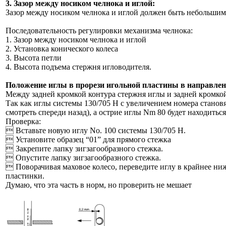
3. Зазор между носиком челнока и иглой:
Зазор между носиком челнока и иглой должен быть небольшим,
Последовательность регулировки механизма челнока:
1. Зазор между носиком челнока и иглой
2. Установка конического колеса
3. Высота петли
4. Высота подъема стержня игловодителя.
Положение иглы в прорези игольной пластины в направле
Между задней кромкой контура стержня иглы и задней кромкой 
Так как иглы системы 130/705 Н с увеличением номера становя
смотреть спереди назад), а острие иглы Nm 80 будет находить
Проверка:
 Вставьте новую иглу No. 100 системы 130/705 Н.
 Установите образец “01” для прямого стежка
 Закрепите лапку зигзагообразного стежка.
 Опустите лапку зигзагообразного стежка.
 Поворачивая маховое колесо, переведите иглу в крайнее ни
пластинки.
Думаю, что эта часть в норм, но проверить не мешает