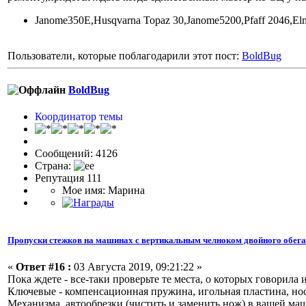
Janome350E,Husqvarna Topaz 30,Janome5200,Pfaff 2046,El
Пользователи, которые поблагодарили этот пост:
BoldBug
BoldBug
Координатор темы
Сообщений: 4126
Страна:
Репутация 111
Мое имя: Марина
Пропуски стежков на машинах с вертикальным челноком двойного обег
«
Ответ #16 :
03 Августа 2019, 09:21:22 »
Пока ждете - все-таки проверьте те места, о которых говорила
Ключевые - компенсационная пружина, игольная пластина, но
Механизма автообрезки (чистить и заменить нож) в вашей маш