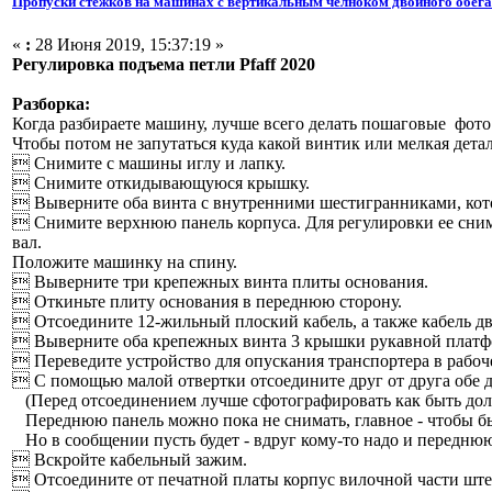
Пропуски стежков на машинах с вертикальным челноком двойного обег
«
:
28 Июня 2019, 15:37:19 »
Регулировка подъема петли Pfaff 2020
Разборка:
Когда разбираете машину, лучше всего делать пошаговые фото
Чтобы потом не запутаться куда какой винтик или мелкая детал
 Снимите с машины иглу и лапку.
 Снимите откидывающуюся крышку.
 Выверните оба винта с внутренними шестигранниками, кот
 Снимите верхнюю панель корпуса. Для регулировки ее снима
вал.
Положите машинку на спину.
 Выверните три крепежных винта плиты основания.
 Откиньте плиту основания в переднюю сторону.
 Отсоедините 12-жильный плоский кабель, а также кабель д
 Выверните оба крепежных винта 3 крышки рукавной платфо
 Переведите устройство для опускания транспортера в рабоч
 С помощью малой отвертки отсоедините друг от друга обе 
(Перед отсоединением лучше сфотографировать как быть долж
Переднюю панель можно пока не снимать, главное - чтобы был
Но в сообщении пусть будет - вдруг кому-то надо и передню
 Вскройте кабельный зажим.
 Отсоедините от печатной платы корпус вилочной части штеке