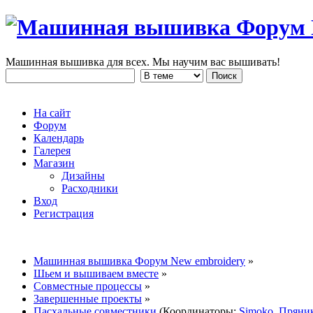
Машинная вышивка для всех. Мы научим вас вышивать!
На сайт
Форум
Календарь
Галерея
Магазин
Дизайны
Расходники
Вход
Регистрация
Машинная вышивка Форум New embroidery
»
Шьем и вышиваем вместе
»
Совместные процессы
»
Завершенные проекты
»
Пасхальные совместники
(Координаторы:
Simoko
,
Пряни