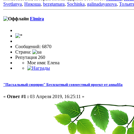
Svetlanya
,
Никоша
,
bezgtamara
,
Sochinka
,
galinadayanova
,
Тольят
Elmira
Сообщений: 6870
Страна:
Репутация 260
Мое имя: Елена
"Пасхальный сюрприз" Бесплатный совместный проект от annalila
«
Ответ #1 :
03 Апреля 2019, 16:25:11 »