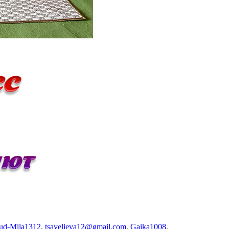
ud-Mila1312
,
tsaveljeva12@gmail.com
,
Gaika1008
,