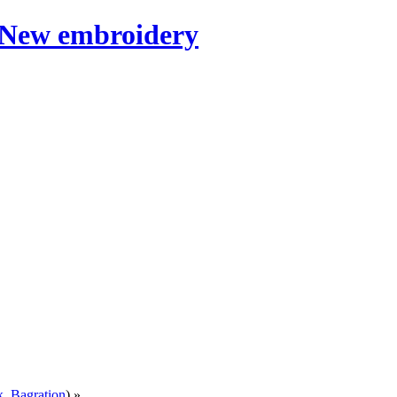
к
,
Bagration
) »