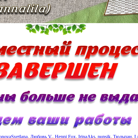
onovaSvetlana
,
Любовь V.
,
Heppi Fox
,
IrinaAks
,
pupsik
,
Тюльпан
,
L