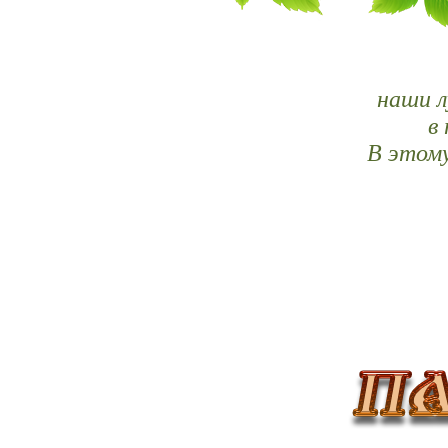
наши л
в
В этому